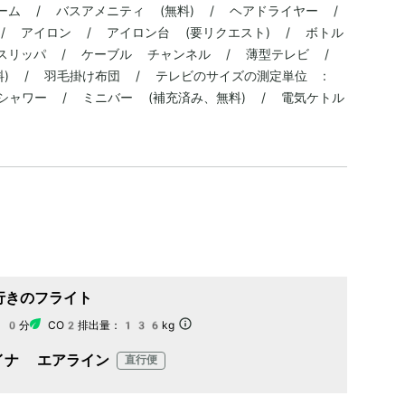
ーム / バスアメニティ (無料) / ヘアドライヤー /
/ アイロン / アイロン台 (要リクエスト) / ボトル
 スリッパ / ケーブル チャンネル / 薄型テレビ /
無料) / 羽毛掛け布団 / テレビのサイズの測定単位 :
シャワー / ミニバー (補充済み、無料) / 電気ケトル
行きのフライト
10分
CO2排出量：
136kg
イナ エアライン
直行便