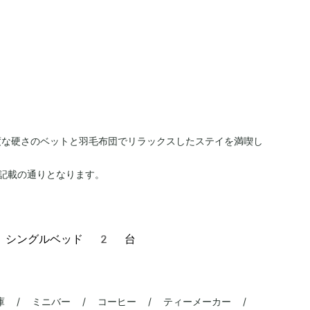
度な硬さのベットと羽毛布団でリラックスしたステイを満喫し
記載の通りとなります。
、シングルベッド 2 台
庫 / ミニバー / コーヒー / ティーメーカー /