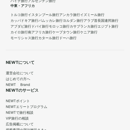
ハイチ旅行
アルゼンチン旅行
中東・アフリカ
トルコ旅行
イスタンブール旅行
アンカラ旅行
イズミール旅行
カッパドキア旅行
パムッカレ旅行
ヨルダン旅行
アラブ首長国連邦旅行
アブダビ旅行
ドバイ旅行
モロッコ旅行
カサブランカ旅行
エジプト旅行
カイロ旅行
南アフリカ旅行
ケープタウン旅行
ケニア旅行
モーリシャス旅行
カタール旅行
ドーハ旅行
NEWTについて
運営会社について
はじめての方へ
NEWT Brand
NEWTのサービス
NEWTポイント
NEWTエリートプログラム
NEWTで旅行相談
VIP旅行の相談
広告掲載について