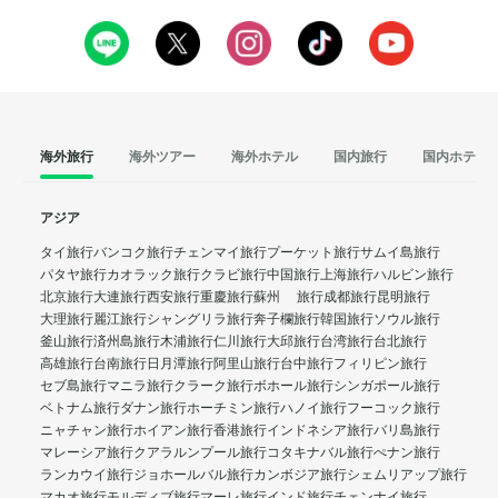
海外旅行
海外ツアー
海外ホテル
国内旅行
国内ホテル
アジア
タイ旅行
バンコク旅行
チェンマイ旅行
プーケット旅行
サムイ島旅行
パタヤ旅行
カオラック旅行
クラビ旅行
中国旅行
上海旅行
ハルビン旅行
北京旅行
大連旅行
西安旅行
重慶旅行
蘇州 旅行
成都旅行
昆明旅行
大理旅行
麗江旅行
シャングリラ旅行
奔子欄旅行
韓国旅行
ソウル旅行
釜山旅行
済州島旅行
木浦旅行
仁川旅行
大邱旅行
台湾旅行
台北旅行
高雄旅行
台南旅行
日月潭旅行
阿里山旅行
台中旅行
フィリピン旅行
セブ島旅行
マニラ旅行
クラーク旅行
ボホール旅行
シンガポール旅行
ベトナム旅行
ダナン旅行
ホーチミン旅行
ハノイ旅行
フーコック旅行
ニャチャン旅行
ホイアン旅行
香港旅行
インドネシア旅行
バリ島旅行
マレーシア旅行
クアラルンプール旅行
コタキナバル旅行
ぺナン旅行
ランカウイ旅行
ジョホールバル旅行
カンボジア旅行
シェムリアップ旅行
マカオ旅行
モルディブ旅行
マーレ旅行
インド旅行
チェンナイ旅行