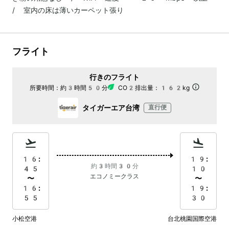
/ 室内の床は薄いカーペット張り
フライト
行きのフライト
所要時間：
約3時間50分
CO2排出量：
162kg
タイガーエア台湾
直行便
16:
19:
約3時間30分
45
10
エコノミークラス
〜
〜
16:
19:
55
30
小松空港
台北桃園国際空港