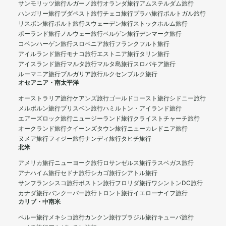
サンモリッツ旅行
ルガーノ旅行
オランダ旅行
アムステルダム旅行
ハンガリー旅行
ブダペスト旅行
チェコ旅行
プラハ旅行
ポルトガル旅行
リスボン旅行
ポルト旅行
スウェーデン旅行
ストックホルム旅行
ポーランド旅行
ノルウェー旅行
ベルゲン旅行
デンマーク旅行
コペンハーゲン旅行
スロベニア旅行
フランクフルト旅行
アイルランド旅行
モナコ旅行
エストニア旅行
タリン旅行
アイスランド旅行
マルタ旅行
マルタ島旅行
スロバキア旅行
ルーマニア旅行
ブルガリア旅行
ルクセンブルク旅行
オセアニア・南太平洋
オーストラリア旅行
ケアンズ旅行
ゴールドコースト旅行
シドニー旅行
メルボルン旅行
ブリスベン旅行
ハミルトン・アイランド旅行
エアーズロック旅行
ニュージーランド旅行
クライストチャーチ旅行
オークランド旅行
クイーンズタウン旅行
ニューカレドニア旅行
ヌメア旅行
フィジー旅行
ナンディ旅行
タヒチ旅行
北米
アメリカ旅行
ニューヨーク旅行
ロサンゼルス旅行
ラスベガス旅行
アナハイム旅行
セドナ旅行
シカゴ旅行
シアトル旅行
サンフランシスコ旅行
ボストン旅行
フロリダ旅行
ワシントンDC旅行
カナダ旅行
バンクーバー旅行
トロント旅行
イエローナイフ旅行
カリブ・中南米
ペルー旅行
メキシコ旅行
カンクン旅行
ブラジル旅行
キューバ旅行