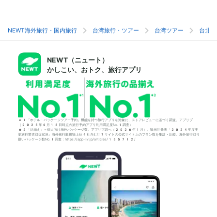
NEWT海外旅行・国内旅行
台湾旅行・ツアー
台湾ツアー
台北旅
NEWT（ニュート）
かしこい、おトク、旅行アプリ
*1「ホテル・パッケージツアー予約」機能を持つ旅行アプリを対象に、ストアレビューに基づく調査。アプリブ
（2025年6月18日時点の旅行予約アプリ利用満足度No.1調査）
*2「品揃え」＝個人向け海外パッケージ数。アプリブ調べ（2026年1月）。観光庁発表「2024年度主
要旅行業者取扱状況」海外旅行取扱額上位4社含む計7サイトの公式サイト上のプラン数を集計・比較。海外旅行取り
扱いパッケージ数No.1調査：https://app-liv.jp/articles/155712/