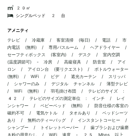
20㎡
シングルベッド 2 台
アメニティ
テレビ / 冷蔵庫 / 客室清掃 (毎日) / 電話 / 市
内電話 (無料) / 専用バスルーム / ヘアドライヤー /
セーフティボックス (客室内) / デスク / 室内空調
(温度調節可) - 冷房 / 高級寝具 / 防音室 / アイ
ロン / アイロン台 (要リクエスト) / ボトルウォーター
(無料) / WiFi / ビデ / 遮光カーテン / スリッパ
/ シャワーのみ / デジタル チャンネル / 薄型テレビ
/ WiFi (無料) / 羽毛掛け布団 / テレビのサイズ :
42 / テレビのサイズの測定単位 : インチ / レイ
ンシャワー / ベビーベッド (無料) / 防音仕様の客室の
確約不可 / 電気ケトル / タオルあり / ベッドシーツ
あり / 無料のティーバッグ / インスタントコーヒー /
シャンプー / トイレットペーパー / 歯ブラシおよび歯磨
き粉の用意なし / WiFi 速度 - 25 Mbps 以上