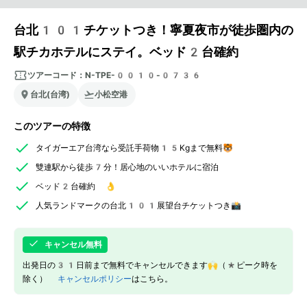
台北101チケットつき！寧夏夜市が徒歩圏内の
駅チカホテルにステイ。ベッド2台確約
ツアーコード：
N-TPE-0010-0736
台北(台湾)
小松空港
このツアーの特徴
タイガーエア台湾なら受託手荷物15Kgまで無料🐯
雙連駅から徒歩7分！居心地のいいホテルに宿泊
ベッド2台確約 👌
人気ランドマークの台北101展望台チケットつき📸
キャンセル無料
出発日の31日前まで無料でキャンセルできます🙌（*ピーク時を
除く）
キャンセルポリシー
はこちら。