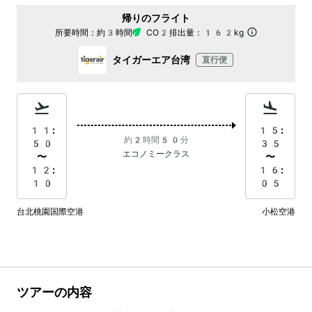
帰りのフライト
所要時間：
約3時間
CO2排出量：
162kg
タイガーエア台湾
直行便
11:
15:
約2時間50分
50
35
エコノミークラス
〜
〜
12:
16:
10
05
台北桃園国際空港
小松空港
ツアーの内容