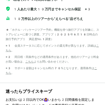
1人あたり最大10万円までキャンセル保証
※3
10万件以上のツアーから“えらべる”品ぞろえ
*「ホテル・パッケージツアー予約」機能を持つ旅行アプリを対象に、ス
トアレビューに基づく調査。アプリブ（2025年6月18日時点の
旅行予約アプリ 満足度No.1調査）
※1 会員ステータスに応じてポイントの還元率が異なります。詳細は
こ
ちら
。
※2 同日程・同条件などの適用条件があります。他社のツアーより料金
が高い場合は、
こちら
よりお問い合わせください。
※3 サポート金額はキャンセル料の70%となります。適用条件は
こ
ちら
。
迷ったらプライスキープ
お支払いは
2
日以内でOK🙆‍♀️いまから
2
日間価格を固定しま