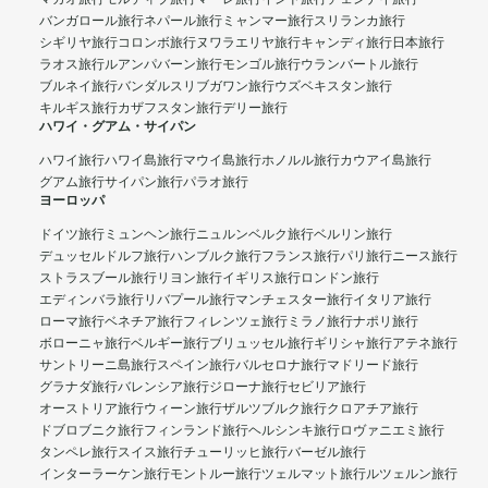
バンガロール旅行
ネパール旅行
ミャンマー旅行
スリランカ旅行
シギリヤ旅行
コロンボ旅行
ヌワラエリヤ旅行
キャンディ旅行
日本旅行
ラオス旅行
ルアンパバーン旅行
モンゴル旅行
ウランバートル旅行
ブルネイ旅行
バンダルスリブガワン旅行
ウズベキスタン旅行
キルギス旅行
カザフスタン旅行
デリー旅行
ハワイ・グアム・サイパン
ハワイ旅行
ハワイ島旅行
マウイ島旅行
ホノルル旅行
カウアイ島旅行
グアム旅行
サイパン旅行
パラオ旅行
ヨーロッパ
ドイツ旅行
ミュンヘン旅行
ニュルンベルク旅行
ベルリン旅行
デュッセルドルフ旅行
ハンブルク旅行
フランス旅行
パリ旅行
ニース旅行
ストラスブール旅行
リヨン旅行
イギリス旅行
ロンドン旅行
エディンバラ旅行
リバプール旅行
マンチェスター旅行
イタリア旅行
ローマ旅行
ベネチア旅行
フィレンツェ旅行
ミラノ旅行
ナポリ旅行
ボローニャ旅行
ベルギー旅行
ブリュッセル旅行
ギリシャ旅行
アテネ旅行
サントリーニ島旅行
スペイン旅行
バルセロナ旅行
マドリード旅行
グラナダ旅行
バレンシア旅行
ジローナ旅行
セビリア旅行
オーストリア旅行
ウィーン旅行
ザルツブルク旅行
クロアチア旅行
ドブロブニク旅行
フィンランド旅行
ヘルシンキ旅行
ロヴァニエミ旅行
タンペレ旅行
スイス旅行
チューリッヒ旅行
バーゼル旅行
インターラーケン旅行
モントルー旅行
ツェルマット旅行
ルツェルン旅行