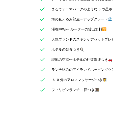
まるでテーマパークのような5つ星ホ
海の見えるお部屋へアップグレード🌊
滞在中Wi-Fiルーターの貸出無料🛜
人気ブランドのスキンケアセットプレゼ
ホテルの朝食つき🍳
現地の空港〜ホテルの往復送迎つき🚗
ランチ込みのアイランドホッピングツ
60分のアロママッサージつき🧖‍♀️
フィリピンランチ1回つき🍱