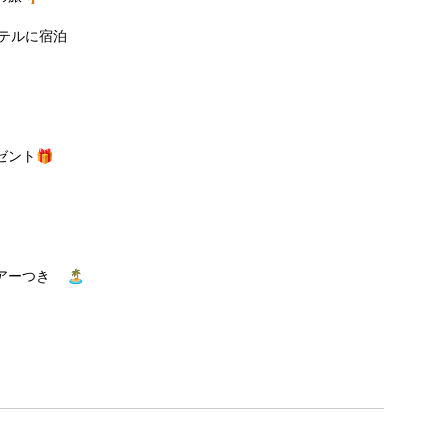
テルに宿泊
ント🎁
アーつき 🏝