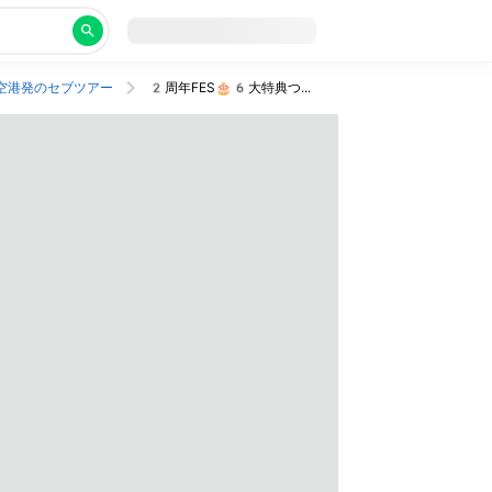
空港発のセブツアー
2周年FES🎂6大特典つき！子どもも大人も楽しめるテーマパーク風ホテルにステイ