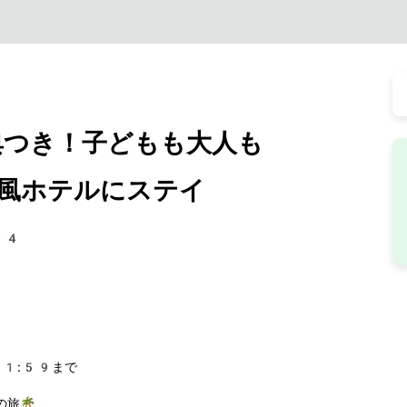
典つき！子どもも大人も
風ホテルにステイ
74
11:59まで
旅🌴