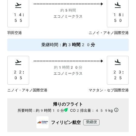
約5時間
14:
18:
エコノミークラス
55
50
羽田空港
ニノイ・アキノ国際空港
乗継時間
：
約3時間20分
約1時間20分
22:
23:
エコノミークラス
05
25
ニノイ・アキノ国際空港
マクタン・セブ国際空港
帰りのフライト
所要時間：
約9時間10分
CO2排出量：
459kg
フィリピン航空
乗継便