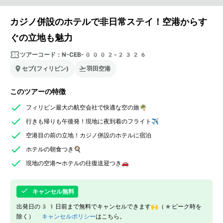
カジノ併設のホテルで非日常ステイ！空港からす
ぐの立地も魅力
ツアーコード：
N-CEB-0002-2326
セブ(フィリピン)
羽田空港
このツアーの特徴
フィリピン最大の航空会社で快適な空の旅🌴
行きも帰りも午後発！現地に夜到着のフライト✈
空港目の前の立地！カジノ併設のホテルに宿泊
ホテルの朝食つき🍳
現地の空港〜ホテルの往復送迎つき🚗
キャンセル無料
出発日の31日前まで無料でキャンセルできます🙌（*ピーク時を
除く）
キャンセルポリシー
はこちら。