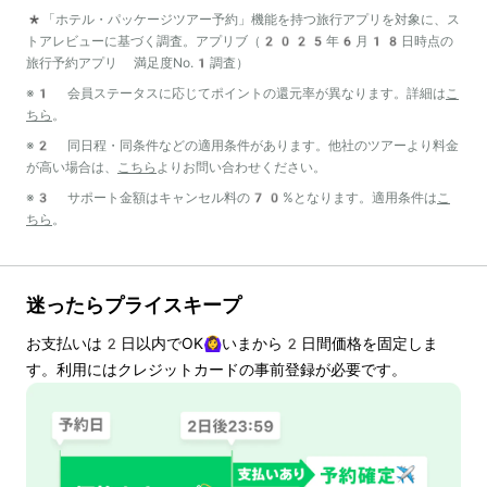
*「ホテル・パッケージツアー予約」機能を持つ旅行アプリを対象に、ス
トアレビューに基づく調査。アプリブ（2025年6月18日時点の
旅行予約アプリ 満足度No.1調査）
※1 会員ステータスに応じてポイントの還元率が異なります。詳細は
こ
ちら
。
※2 同日程・同条件などの適用条件があります。他社のツアーより料金
が高い場合は、
こちら
よりお問い合わせください。
※3 サポート金額はキャンセル料の70%となります。適用条件は
こ
ちら
。
迷ったらプライスキープ
お支払いは
2
日以内でOK🙆‍♀️いまから
2
日間価格を固定しま
す。利用にはクレジットカードの事前登録が必要です。