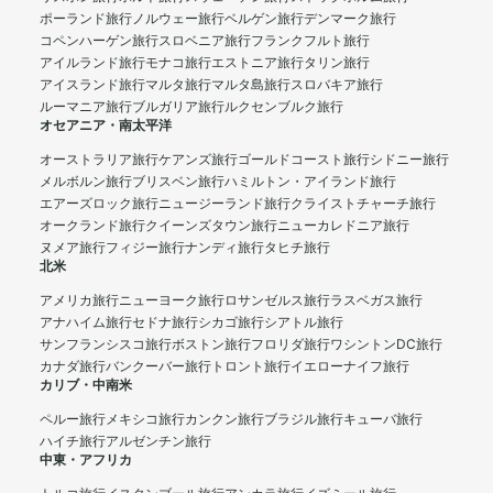
ポーランド旅行
ノルウェー旅行
ベルゲン旅行
デンマーク旅行
コペンハーゲン旅行
スロベニア旅行
フランクフルト旅行
アイルランド旅行
モナコ旅行
エストニア旅行
タリン旅行
アイスランド旅行
マルタ旅行
マルタ島旅行
スロバキア旅行
ルーマニア旅行
ブルガリア旅行
ルクセンブルク旅行
オセアニア・南太平洋
オーストラリア旅行
ケアンズ旅行
ゴールドコースト旅行
シドニー旅行
メルボルン旅行
ブリスベン旅行
ハミルトン・アイランド旅行
エアーズロック旅行
ニュージーランド旅行
クライストチャーチ旅行
オークランド旅行
クイーンズタウン旅行
ニューカレドニア旅行
ヌメア旅行
フィジー旅行
ナンディ旅行
タヒチ旅行
北米
アメリカ旅行
ニューヨーク旅行
ロサンゼルス旅行
ラスベガス旅行
アナハイム旅行
セドナ旅行
シカゴ旅行
シアトル旅行
サンフランシスコ旅行
ボストン旅行
フロリダ旅行
ワシントンDC旅行
カナダ旅行
バンクーバー旅行
トロント旅行
イエローナイフ旅行
カリブ・中南米
ペルー旅行
メキシコ旅行
カンクン旅行
ブラジル旅行
キューバ旅行
ハイチ旅行
アルゼンチン旅行
中東・アフリカ