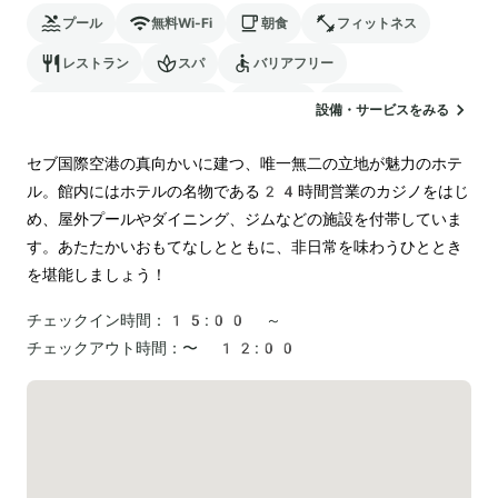
プール
無料Wi-Fi
朝食
フィットネス
レストラン
スパ
バリアフリー
24時間対応のフロント
サウナ
駐車場
設備・サービスをみる
ランドリー
空港送迎
カジノ
セブ国際空港の真向かいに建つ、唯一無二の立地が魅力のホテ
ル。館内にはホテルの名物である24時間営業のカジノをはじ
め、屋外プールやダイニング、ジムなどの施設を付帯していま
す。あたたかいおもてなしとともに、非日常を味わうひととき
を堪能しましょう！
チェックイン時間：
15:00 ～
チェックアウト時間：
〜 12:00