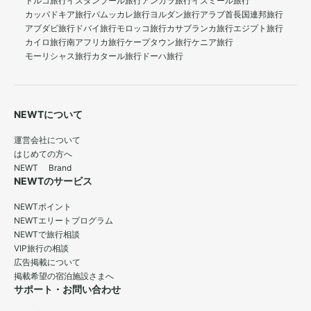
トルコ旅行
イスタンブール旅行
アンカラ旅行
イズミール旅行
カッパドキア旅行
パムッカレ旅行
ヨルダン旅行
アラブ首長国連邦旅行
アブダビ旅行
ドバイ旅行
モロッコ旅行
カサブランカ旅行
エジプト旅行
カイロ旅行
南アフリカ旅行
ケープタウン旅行
ケニア旅行
モーリシャス旅行
カタール旅行
ドーハ旅行
NEWTについて
運営会社について
はじめての方へ
NEWT Brand
NEWTのサービス
NEWTポイント
NEWTエリートプログラム
NEWTで旅行相談
VIP旅行の相談
広告掲載について
掲載希望の宿泊施設さまへ
サポート・お問い合わせ