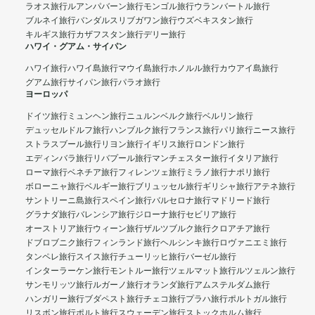
ラオス旅行
ルアンパバーン旅行
モンゴル旅行
ウランバートル旅行
ブルネイ旅行
バンダルスリブガワン旅行
ウズベキスタン旅行
キルギス旅行
カザフスタン旅行
デリー旅行
ハワイ・グアム・サイパン
ハワイ旅行
ハワイ島旅行
マウイ島旅行
ホノルル旅行
カウアイ島旅行
グアム旅行
サイパン旅行
パラオ旅行
ヨーロッパ
ドイツ旅行
ミュンヘン旅行
ニュルンベルク旅行
ベルリン旅行
デュッセルドルフ旅行
ハンブルク旅行
フランス旅行
パリ旅行
ニース旅行
ストラスブール旅行
リヨン旅行
イギリス旅行
ロンドン旅行
エディンバラ旅行
リバプール旅行
マンチェスター旅行
イタリア旅行
ローマ旅行
ベネチア旅行
フィレンツェ旅行
ミラノ旅行
ナポリ旅行
ボローニャ旅行
ベルギー旅行
ブリュッセル旅行
ギリシャ旅行
アテネ旅行
サントリーニ島旅行
スペイン旅行
バルセロナ旅行
マドリード旅行
グラナダ旅行
バレンシア旅行
ジローナ旅行
セビリア旅行
オーストリア旅行
ウィーン旅行
ザルツブルク旅行
クロアチア旅行
ドブロブニク旅行
フィンランド旅行
ヘルシンキ旅行
ロヴァニエミ旅行
タンペレ旅行
スイス旅行
チューリッヒ旅行
バーゼル旅行
インターラーケン旅行
モントルー旅行
ツェルマット旅行
ルツェルン旅行
サンモリッツ旅行
ルガーノ旅行
オランダ旅行
アムステルダム旅行
ハンガリー旅行
ブダペスト旅行
チェコ旅行
プラハ旅行
ポルトガル旅行
リスボン旅行
ポルト旅行
スウェーデン旅行
ストックホルム旅行