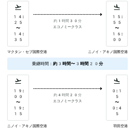
14:
15:
約1時間30分
25
55
エコノミークラス
〜
〜
14:
16:
35
00
マクタン・セブ国際空港
ニノイ・アキノ国際空港
乗継時間
：
約3時間〜3時間20分
19:
0:1
約4時間20分
00
5
エコノミークラス
〜
〜
19:
0:4
15
5
ニノイ・アキノ国際空港
羽田空港