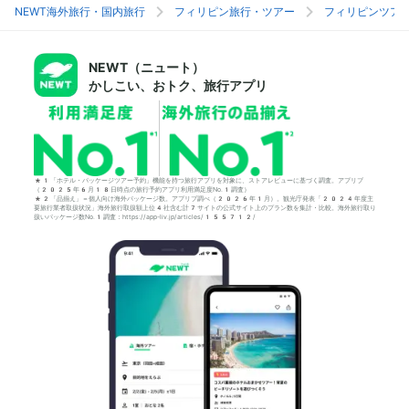
NEWT海外旅行・国内旅行
フィリピン旅行・ツアー
フィリピンツア
NEWT（ニュート）
かしこい、おトク、旅行アプリ
*1「ホテル・パッケージツアー予約」機能を持つ旅行アプリを対象に、ストアレビューに基づく調査。アプリブ
（2025年6月18日時点の旅行予約アプリ利用満足度No.1調査）
*2「品揃え」＝個人向け海外パッケージ数。アプリブ調べ（2026年1月）。観光庁発表「2024年度主
要旅行業者取扱状況」海外旅行取扱額上位4社含む計7サイトの公式サイト上のプラン数を集計・比較。海外旅行取り
扱いパッケージ数No.1調査：https://app-liv.jp/articles/155712/