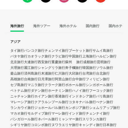
海外旅行
海外ツアー
海外ホテル
国内旅行
国内ホテル
アジア
タイ旅行
バンコク旅行
チェンマイ旅行
プーケット旅行
サムイ島旅行
パタヤ旅行
カオラック旅行
クラビ旅行
中国旅行
上海旅行
ハルビン旅行
北京旅行
大連旅行
西安旅行
重慶旅行
蘇州 旅行
成都旅行
昆明旅行
大理旅行
麗江旅行
シャングリラ旅行
奔子欄旅行
韓国旅行
ソウル旅行
釜山旅行
済州島旅行
木浦旅行
仁川旅行
大邱旅行
台湾旅行
台北旅行
高雄旅行
台南旅行
日月潭旅行
阿里山旅行
台中旅行
フィリピン旅行
セブ島旅行
マニラ旅行
クラーク旅行
ボホール旅行
シンガポール旅行
ベトナム旅行
ダナン旅行
ホーチミン旅行
ハノイ旅行
フーコック旅行
ニャチャン旅行
ホイアン旅行
香港旅行
インドネシア旅行
バリ島旅行
マレーシア旅行
クアラルンプール旅行
コタキナバル旅行
ぺナン旅行
ランカウイ旅行
ジョホールバル旅行
カンボジア旅行
シェムリアップ旅行
マカオ旅行
モルディブ旅行
マーレ旅行
インド旅行
チェンナイ旅行
バンガロール旅行
ネパール旅行
ミャンマー旅行
スリランカ旅行
シギリヤ旅行
コロンボ旅行
ヌワラエリヤ旅行
キャンディ旅行
日本旅行