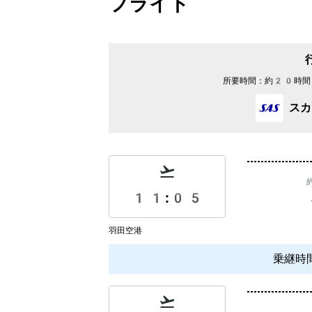
フライト
所要時間：
約20時間
スカ
11:05
羽田空港
乗継時