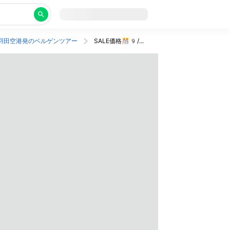
羽田空港発のベルゲンツアー
SALE価格🎊9/24残席8席 催行確定🎉添乗員と行くノルウェー×デンマーク🇳🇴ソグネフィヨルドクルーズ＆フロム鉄道でめぐる北欧の旅