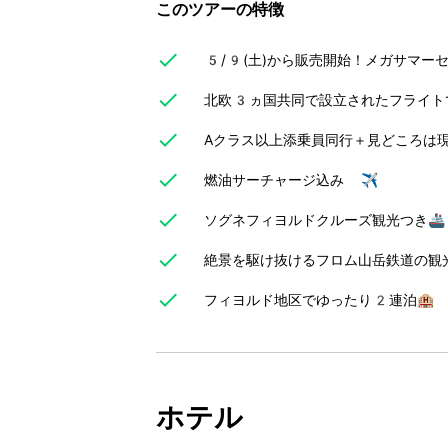
このツアーの特徴
5/9(土)から販売開始！メガサマー
北欧3ヵ国共同で設立されたフライト
Aクラス以上添乗員同行＋見どころは
燃油サーチャージ込み ✈️
ソグネフィヨルドクルーズ観光つき🚢
絶景を駆け抜けるフロム山岳鉄道の観光
フィヨルド地区でゆったり2連泊🏨
ホテル