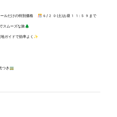
セールだけの特別価格 🎊6/20(土)お昼11:59まで
でスムーズな旅🌲
現地ガイドで効率よく✨
つき🚃