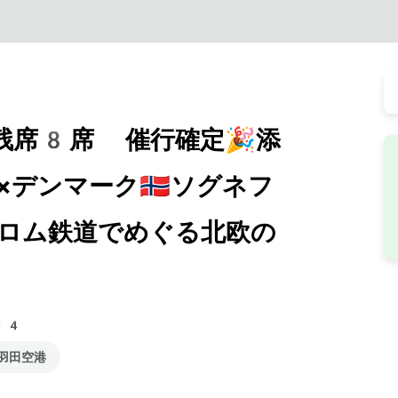
4残席8席 催行確定🎉添
デンマーク🇳🇴ソグネフ
ロム鉄道でめぐる北欧の
14
羽田空港