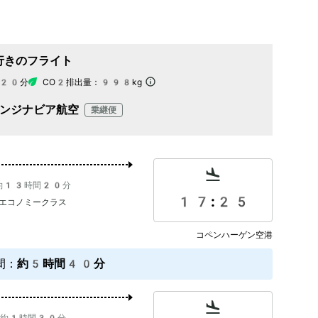
行きのフライト
20分
CO2排出量：
998kg
ンジナビア航空
乗継便
約13時間20分
17:25
エコノミークラス
コペンハーゲン空港
間
：
約5時間40分