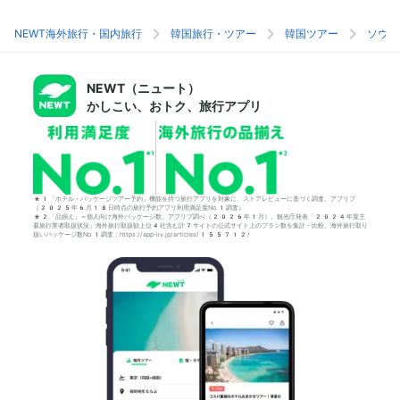
NEWT海外旅行・国内旅行
韓国旅行・ツアー
韓国ツアー
ソウル
NEWT（ニュート）
かしこい、おトク、旅行アプリ
*1「ホテル・パッケージツアー予約」機能を持つ旅行アプリを対象に、ストアレビューに基づく調査。アプリブ
（2025年6月18日時点の旅行予約アプリ利用満足度No.1調査）
*2「品揃え」＝個人向け海外パッケージ数。アプリブ調べ（2026年1月）。観光庁発表「2024年度主
要旅行業者取扱状況」海外旅行取扱額上位4社含む計7サイトの公式サイト上のプラン数を集計・比較。海外旅行取り
扱いパッケージ数No.1調査：https://app-liv.jp/articles/155712/