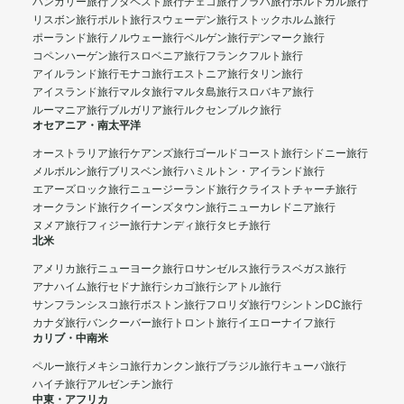
ハンガリー旅行
ブダペスト旅行
チェコ旅行
プラハ旅行
ポルトガル旅行
リスボン旅行
ポルト旅行
スウェーデン旅行
ストックホルム旅行
ポーランド旅行
ノルウェー旅行
ベルゲン旅行
デンマーク旅行
コペンハーゲン旅行
スロベニア旅行
フランクフルト旅行
アイルランド旅行
モナコ旅行
エストニア旅行
タリン旅行
アイスランド旅行
マルタ旅行
マルタ島旅行
スロバキア旅行
ルーマニア旅行
ブルガリア旅行
ルクセンブルク旅行
オセアニア・南太平洋
オーストラリア旅行
ケアンズ旅行
ゴールドコースト旅行
シドニー旅行
メルボルン旅行
ブリスベン旅行
ハミルトン・アイランド旅行
エアーズロック旅行
ニュージーランド旅行
クライストチャーチ旅行
オークランド旅行
クイーンズタウン旅行
ニューカレドニア旅行
ヌメア旅行
フィジー旅行
ナンディ旅行
タヒチ旅行
北米
アメリカ旅行
ニューヨーク旅行
ロサンゼルス旅行
ラスベガス旅行
アナハイム旅行
セドナ旅行
シカゴ旅行
シアトル旅行
サンフランシスコ旅行
ボストン旅行
フロリダ旅行
ワシントンDC旅行
カナダ旅行
バンクーバー旅行
トロント旅行
イエローナイフ旅行
カリブ・中南米
ペルー旅行
メキシコ旅行
カンクン旅行
ブラジル旅行
キューバ旅行
ハイチ旅行
アルゼンチン旅行
中東・アフリカ