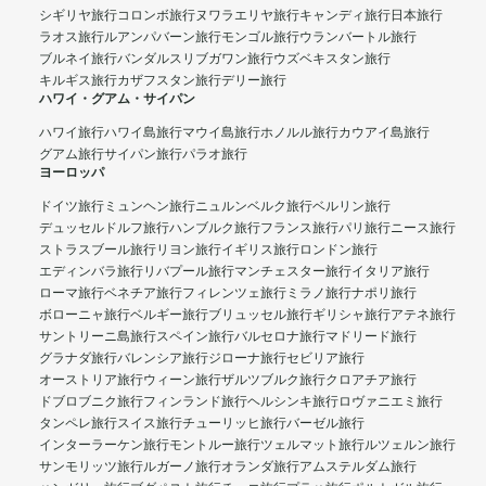
シギリヤ旅行
コロンボ旅行
ヌワラエリヤ旅行
キャンディ旅行
日本旅行
ラオス旅行
ルアンパバーン旅行
モンゴル旅行
ウランバートル旅行
ブルネイ旅行
バンダルスリブガワン旅行
ウズベキスタン旅行
キルギス旅行
カザフスタン旅行
デリー旅行
ハワイ・グアム・サイパン
ハワイ旅行
ハワイ島旅行
マウイ島旅行
ホノルル旅行
カウアイ島旅行
グアム旅行
サイパン旅行
パラオ旅行
ヨーロッパ
ドイツ旅行
ミュンヘン旅行
ニュルンベルク旅行
ベルリン旅行
デュッセルドルフ旅行
ハンブルク旅行
フランス旅行
パリ旅行
ニース旅行
ストラスブール旅行
リヨン旅行
イギリス旅行
ロンドン旅行
エディンバラ旅行
リバプール旅行
マンチェスター旅行
イタリア旅行
ローマ旅行
ベネチア旅行
フィレンツェ旅行
ミラノ旅行
ナポリ旅行
ボローニャ旅行
ベルギー旅行
ブリュッセル旅行
ギリシャ旅行
アテネ旅行
サントリーニ島旅行
スペイン旅行
バルセロナ旅行
マドリード旅行
グラナダ旅行
バレンシア旅行
ジローナ旅行
セビリア旅行
オーストリア旅行
ウィーン旅行
ザルツブルク旅行
クロアチア旅行
ドブロブニク旅行
フィンランド旅行
ヘルシンキ旅行
ロヴァニエミ旅行
タンペレ旅行
スイス旅行
チューリッヒ旅行
バーゼル旅行
インターラーケン旅行
モントルー旅行
ツェルマット旅行
ルツェルン旅行
サンモリッツ旅行
ルガーノ旅行
オランダ旅行
アムステルダム旅行