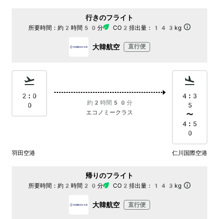
行きのフライト
所要時間：
約2時間50分
CO2排出量：
143kg
大韓航空
直行便
2:0
4:3
約2時間50分
0
5
エコノミークラス
〜
4:5
0
羽田空港
仁川国際空港
帰りのフライト
所要時間：
約2時間20分
CO2排出量：
143kg
大韓航空
直行便