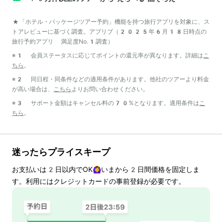
*「ホテル・パッケージツアー予約」機能を持つ旅行アプリを対象に、ス
トアレビューに基づく調査。アプリブ（2025年6月18日時点の
旅行予約アプリ 満足度No.1調査）
※1 会員ステータスに応じてポイントの還元率が異なります。詳細は
こ
ちら
。
※2 同日程・同条件などの適用条件があります。他社のツアーより料金
が高い場合は、
こちら
よりお問い合わせください。
※3 サポート金額はキャンセル料の70%となります。適用条件は
こ
ちら
。
迷ったらプライスキープ
お支払いは
2
日以内でOK🙆‍♀️いまから
2
日間価格を固定しま
す。利用にはクレジットカードの事前登録が必要です。