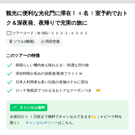
観光に便利な光化門に滞在！4名1室予約でおト
ク＆深夜発、夜帰りで充実の旅に
ツアーコード：
N-SEL-0003-6985
ソウル(韓国)
羽田空港
このツアーの特徴
韓国らしい機内食も味わえる🍽️快適な空の旅
滞在時間が長めの深夜便/夜便フライト🇰🇷
日本人利用者も多い伝統の老舗ホテルに宿泊
ロッテ免税店でつかえるおトクなクーポンつき 🎫
キャンセル無料
出発日の31日前まで無料でキャンセルできます🙌（*ピーク時を
除く）
キャンセルポリシー
はこちら。