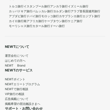
トルコ旅行
イスタンブール旅行
アンカラ旅行
イズミール旅行
カッパドキア旅行
パムッカレ旅行
ヨルダン旅行
アラブ首長国連邦旅行
アブダビ旅行
ドバイ旅行
モロッコ旅行
カサブランカ旅行
エジプト旅行
カイロ旅行
南アフリカ旅行
ケープタウン旅行
ケニア旅行
モーリシャス旅行
カタール旅行
ドーハ旅行
NEWTについて
運営会社について
はじめての方へ
NEWT Brand
NEWTのサービス
NEWTポイント
NEWTエリートプログラム
NEWTで旅行相談
VIP旅行の相談
広告掲載について
掲載希望の宿泊施設さまへ
サポート・お問い合わせ