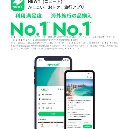
NEWT（ニュート）
かしこい、おトク、旅行アプリ
*1「ホテル・パッケージツアー予約」機能を持つ旅行アプリを対象に、ストアレビューに基づく調査。アプリブ
（2025年6月18日時点の旅行予約アプリ利用満足度No.1調査）
*2「品揃え」＝個人向け海外パッケージ数。アプリブ調べ（2026年1月）。観光庁発表「2024年度主
要旅行業者取扱状況」海外旅行取扱額上位4社含む計7サイトの公式サイト上のプラン数を集計・比較。海外旅行取り
扱いパッケージ数No.1調査：https://app-liv.jp/articles/155712/