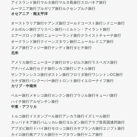
アイスランド旅行
マルタ旅行
マルタ島旅行
スロバキア旅行
ルーマニア旅行
ブルガリア旅行
ルクセンブルク旅行
オセアニア・南太平洋
オーストラリア旅行
ケアンズ旅行
ゴールドコースト旅行
シドニー旅行
メルボルン旅行
ブリスベン旅行
ハミルトン・アイランド旅行
エアーズロック旅行
ニュージーランド旅行
クライストチャーチ旅行
オークランド旅行
クイーンズタウン旅行
ニューカレドニア旅行
ヌメア旅行
フィジー旅行
ナンディ旅行
タヒチ旅行
北米
アメリカ旅行
ニューヨーク旅行
ロサンゼルス旅行
ラスベガス旅行
アナハイム旅行
セドナ旅行
シカゴ旅行
シアトル旅行
サンフランシスコ旅行
ボストン旅行
フロリダ旅行
ワシントンDC旅行
カナダ旅行
バンクーバー旅行
トロント旅行
イエローナイフ旅行
カリブ・中南米
ペルー旅行
メキシコ旅行
カンクン旅行
ブラジル旅行
キューバ旅行
ハイチ旅行
アルゼンチン旅行
中東・アフリカ
トルコ旅行
イスタンブール旅行
アンカラ旅行
イズミール旅行
カッパドキア旅行
パムッカレ旅行
ヨルダン旅行
アラブ首長国連邦旅行
アブダビ旅行
ドバイ旅行
モロッコ旅行
カサブランカ旅行
エジプト旅行
カイロ旅行
南アフリカ旅行
ケープタウン旅行
ケニア旅行