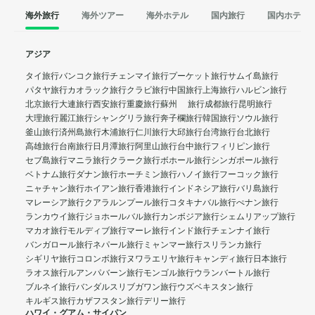
海外旅行
海外ツアー
海外ホテル
国内旅行
国内ホテル
アジア
タイ旅行
バンコク旅行
チェンマイ旅行
プーケット旅行
サムイ島旅行
パタヤ旅行
カオラック旅行
クラビ旅行
中国旅行
上海旅行
ハルビン旅行
北京旅行
大連旅行
西安旅行
重慶旅行
蘇州 旅行
成都旅行
昆明旅行
大理旅行
麗江旅行
シャングリラ旅行
奔子欄旅行
韓国旅行
ソウル旅行
釜山旅行
済州島旅行
木浦旅行
仁川旅行
大邱旅行
台湾旅行
台北旅行
高雄旅行
台南旅行
日月潭旅行
阿里山旅行
台中旅行
フィリピン旅行
セブ島旅行
マニラ旅行
クラーク旅行
ボホール旅行
シンガポール旅行
ベトナム旅行
ダナン旅行
ホーチミン旅行
ハノイ旅行
フーコック旅行
ニャチャン旅行
ホイアン旅行
香港旅行
インドネシア旅行
バリ島旅行
マレーシア旅行
クアラルンプール旅行
コタキナバル旅行
ぺナン旅行
ランカウイ旅行
ジョホールバル旅行
カンボジア旅行
シェムリアップ旅行
マカオ旅行
モルディブ旅行
マーレ旅行
インド旅行
チェンナイ旅行
バンガロール旅行
ネパール旅行
ミャンマー旅行
スリランカ旅行
シギリヤ旅行
コロンボ旅行
ヌワラエリヤ旅行
キャンディ旅行
日本旅行
ラオス旅行
ルアンパバーン旅行
モンゴル旅行
ウランバートル旅行
ブルネイ旅行
バンダルスリブガワン旅行
ウズベキスタン旅行
キルギス旅行
カザフスタン旅行
デリー旅行
ハワイ・グアム・サイパン