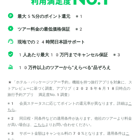
最大5%分のポイント還元
※1
ツアー料金の最低価格保証
※2
現地での24時間日本語サポート
1人あたり最大10万円までキャンセル保証
※3
10万件以上のツアーから“えらべる”品ぞろえ
*「ホテル・パッケージツアー予約」機能を持つ旅行アプリを対象に、ス
トアレビューに基づく調査。アプリブ（2025年6月18日時点の
旅行予約アプリ 満足度No.1調査）
※1 会員ステータスに応じてポイントの還元率が異なります。詳細は
こ
ちら
。
※2 同日程・同条件などの適用条件があります。他社のツアーより料金
が高い場合は、
こちら
よりお問い合わせください。
※3 サポート金額はキャンセル料の70%となります。適用条件は
こ
ちら
。