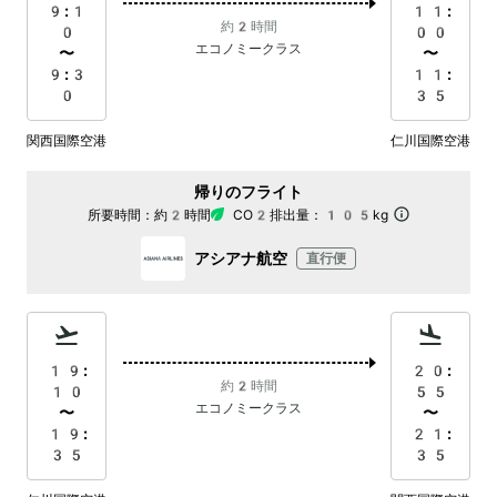
9:1
11:
約2時間
0
00
エコノミークラス
〜
〜
9:3
11:
0
35
関西国際空港
仁川国際空港
帰りのフライト
所要時間：
約2時間
CO2排出量：
105kg
アシアナ航空
直行便
19:
20:
約2時間
10
55
エコノミークラス
〜
〜
19:
21:
35
35