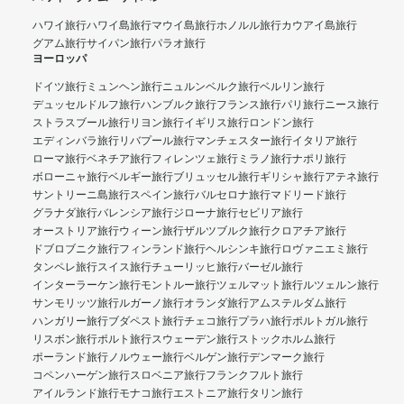
ハワイ旅行
ハワイ島旅行
マウイ島旅行
ホノルル旅行
カウアイ島旅行
グアム旅行
サイパン旅行
パラオ旅行
ヨーロッパ
ドイツ旅行
ミュンヘン旅行
ニュルンベルク旅行
ベルリン旅行
デュッセルドルフ旅行
ハンブルク旅行
フランス旅行
パリ旅行
ニース旅行
ストラスブール旅行
リヨン旅行
イギリス旅行
ロンドン旅行
エディンバラ旅行
リバプール旅行
マンチェスター旅行
イタリア旅行
ローマ旅行
ベネチア旅行
フィレンツェ旅行
ミラノ旅行
ナポリ旅行
ボローニャ旅行
ベルギー旅行
ブリュッセル旅行
ギリシャ旅行
アテネ旅行
サントリーニ島旅行
スペイン旅行
バルセロナ旅行
マドリード旅行
グラナダ旅行
バレンシア旅行
ジローナ旅行
セビリア旅行
オーストリア旅行
ウィーン旅行
ザルツブルク旅行
クロアチア旅行
ドブロブニク旅行
フィンランド旅行
ヘルシンキ旅行
ロヴァニエミ旅行
タンペレ旅行
スイス旅行
チューリッヒ旅行
バーゼル旅行
インターラーケン旅行
モントルー旅行
ツェルマット旅行
ルツェルン旅行
サンモリッツ旅行
ルガーノ旅行
オランダ旅行
アムステルダム旅行
ハンガリー旅行
ブダペスト旅行
チェコ旅行
プラハ旅行
ポルトガル旅行
リスボン旅行
ポルト旅行
スウェーデン旅行
ストックホルム旅行
ポーランド旅行
ノルウェー旅行
ベルゲン旅行
デンマーク旅行
コペンハーゲン旅行
スロベニア旅行
フランクフルト旅行
アイルランド旅行
モナコ旅行
エストニア旅行
タリン旅行