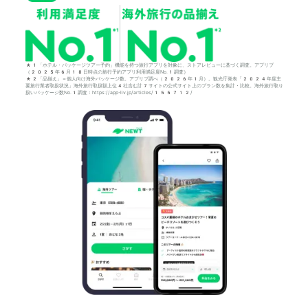
*1「ホテル・パッケージツアー予約」機能を持つ旅行アプリを対象に、ストアレビューに基づく調査。アプリブ
（2025年6月18日時点の旅行予約アプリ利用満足度No.1調査）
*2「品揃え」＝個人向け海外パッケージ数。アプリブ調べ（2026年1月）。観光庁発表「2024年度主
要旅行業者取扱状況」海外旅行取扱額上位4社含む計7サイトの公式サイト上のプラン数を集計・比較。海外旅行取り
扱いパッケージ数No.1調査：https://app-liv.jp/articles/155712/