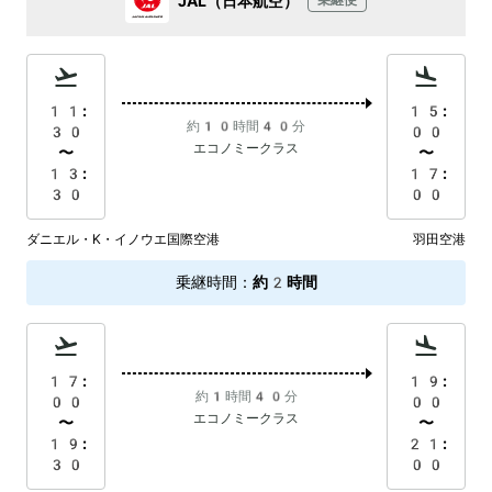
JAL（日本航空）
乗継便
11:
15:
約10時間40分
30
00
エコノミークラス
〜
〜
13:
17:
30
00
ダニエル・K・イノウエ国際空港
羽田空港
乗継時間
：
約2時間
17:
19:
約1時間40分
00
00
エコノミークラス
〜
〜
19:
21:
30
00