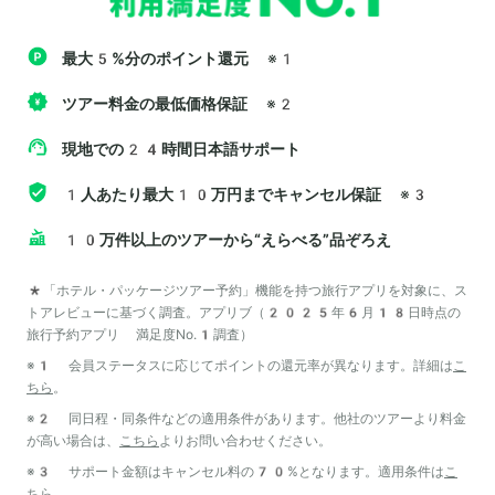
最大5%分のポイント還元
※1
ツアー料金の最低価格保証
※2
現地での24時間日本語サポート
1人あたり最大10万円までキャンセル保証
※3
10万件以上のツアーから“えらべる”品ぞろえ
*「ホテル・パッケージツアー予約」機能を持つ旅行アプリを対象に、ス
トアレビューに基づく調査。アプリブ（2025年6月18日時点の
旅行予約アプリ 満足度No.1調査）
※1 会員ステータスに応じてポイントの還元率が異なります。詳細は
こ
ちら
。
※2 同日程・同条件などの適用条件があります。他社のツアーより料金
が高い場合は、
こちら
よりお問い合わせください。
※3 サポート金額はキャンセル料の70%となります。適用条件は
こ
ちら
。