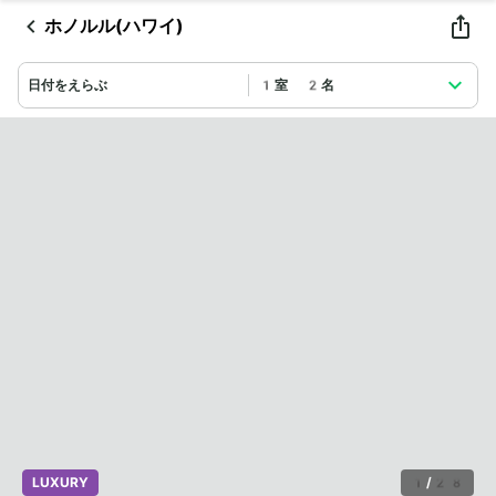
ホノルル(ハワイ)
日付をえらぶ
1室 2名
LUXURY
1
/
28