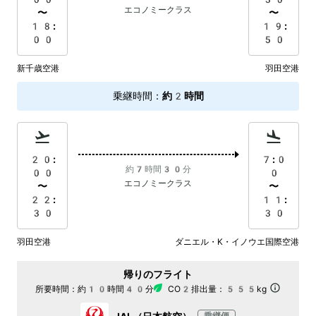
エコノミークラス
〜
〜
18:
19:
00
50
新千歳空港
羽田空港
乗継時間
：
約2時間
20:
7:0
約7時間30分
00
0
エコノミークラス
〜
〜
22:
11:
30
30
羽田空港
ダニエル・K・イノウエ国際空港
帰りのフライト
所要時間：
約10時間40分
CO2排出量：
555kg