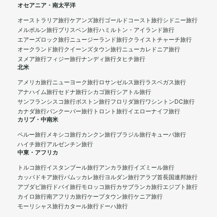
オセアニア・南太平洋
オーストラリア旅行
ケアンズ旅行
ゴールドコースト旅行
シドニー旅行
メルボルン旅行
ブリスベン旅行
ハミルトン・アイランド旅行
エアーズロック旅行
ニュージーランド旅行
クライストチャーチ旅行
オークランド旅行
クイーンズタウン旅行
ニューカレドニア旅行
ヌメア旅行
フィジー旅行
ナンディ旅行
タヒチ旅行
北米
アメリカ旅行
ニューヨーク旅行
ロサンゼルス旅行
ラスベガス旅行
アナハイム旅行
セドナ旅行
シカゴ旅行
シアトル旅行
サンフランシスコ旅行
ボストン旅行
フロリダ旅行
ワシントンDC旅行
カナダ旅行
バンクーバー旅行
トロント旅行
イエローナイフ旅行
カリブ・中南米
ペルー旅行
メキシコ旅行
カンクン旅行
ブラジル旅行
キューバ旅行
ハイチ旅行
アルゼンチン旅行
中東・アフリカ
トルコ旅行
イスタンブール旅行
アンカラ旅行
イズミール旅行
カッパドキア旅行
パムッカレ旅行
ヨルダン旅行
アラブ首長国連邦旅行
アブダビ旅行
ドバイ旅行
モロッコ旅行
カサブランカ旅行
エジプト旅行
カイロ旅行
南アフリカ旅行
ケープタウン旅行
ケニア旅行
モーリシャス旅行
カタール旅行
ドーハ旅行