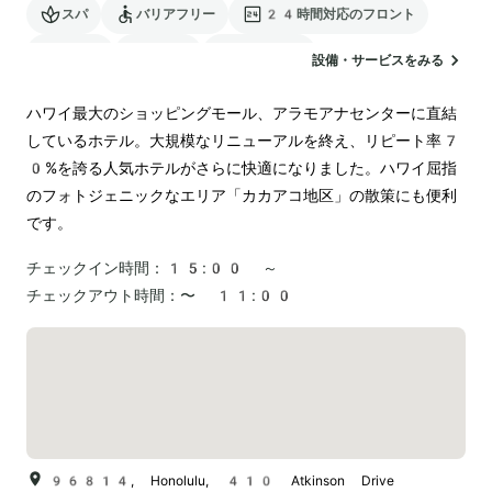
スパ
バリアフリー
24時間対応のフロント
サウナ
駐車場
ランドリー
設備・サービスをみる
電気自動車の充電スタンド
ハワイ最大のショッピングモール、アラモアナセンターに直結
しているホテル。大規模なリニューアルを終え、リピート率7
0%を誇る人気ホテルがさらに快適になりました。ハワイ屈指
のフォトジェニックなエリア「カカアコ地区」の散策にも便利
チェックイン時間：
15:00 ～
チェックアウト時間：
〜 11:00
96814, Honolulu, 410 Atkinson Drive