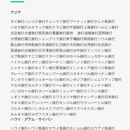
アジア
タイ旅行
バンコク旅行
チェンマイ旅行
プーケット旅行
サムイ島旅行
パタヤ旅行
カオラック旅行
クラビ旅行
中国旅行
上海旅行
ハルビン旅行
北京旅行
大連旅行
西安旅行
重慶旅行
蘇州 旅行
成都旅行
昆明旅行
大理旅行
麗江旅行
シャングリラ旅行
奔子欄旅行
韓国旅行
ソウル旅行
釜山旅行
済州島旅行
木浦旅行
仁川旅行
大邱旅行
台湾旅行
台北旅行
高雄旅行
台南旅行
日月潭旅行
阿里山旅行
台中旅行
フィリピン旅行
セブ島旅行
マニラ旅行
クラーク旅行
ボホール旅行
シンガポール旅行
ベトナム旅行
ダナン旅行
ホーチミン旅行
ハノイ旅行
フーコック旅行
ニャチャン旅行
ホイアン旅行
香港旅行
インドネシア旅行
バリ島旅行
マレーシア旅行
クアラルンプール旅行
コタキナバル旅行
ぺナン旅行
ランカウイ旅行
ジョホールバル旅行
カンボジア旅行
シェムリアップ旅行
マカオ旅行
モルディブ旅行
マーレ旅行
インド旅行
チェンナイ旅行
バンガロール旅行
ネパール旅行
ミャンマー旅行
スリランカ旅行
シギリヤ旅行
コロンボ旅行
ヌワラエリヤ旅行
キャンディ旅行
日本旅行
ラオス旅行
ルアンパバーン旅行
モンゴル旅行
ウランバートル旅行
ブルネイ旅行
バンダルスリブガワン旅行
ウズベキスタン旅行
キルギス旅行
カザフスタン旅行
デリー旅行
ハワイ・グアム・サイパン
ハワイ旅行
ハワイ島旅行
マウイ島旅行
ホノルル旅行
カウアイ島旅行