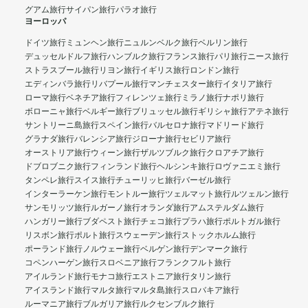
グアム旅行
サイパン旅行
パラオ旅行
ヨーロッパ
ドイツ旅行
ミュンヘン旅行
ニュルンベルク旅行
ベルリン旅行
デュッセルドルフ旅行
ハンブルク旅行
フランス旅行
パリ旅行
ニース旅行
ストラスブール旅行
リヨン旅行
イギリス旅行
ロンドン旅行
エディンバラ旅行
リバプール旅行
マンチェスター旅行
イタリア旅行
ローマ旅行
ベネチア旅行
フィレンツェ旅行
ミラノ旅行
ナポリ旅行
ボローニャ旅行
ベルギー旅行
ブリュッセル旅行
ギリシャ旅行
アテネ旅行
サントリーニ島旅行
スペイン旅行
バルセロナ旅行
マドリード旅行
グラナダ旅行
バレンシア旅行
ジローナ旅行
セビリア旅行
オーストリア旅行
ウィーン旅行
ザルツブルク旅行
クロアチア旅行
ドブロブニク旅行
フィンランド旅行
ヘルシンキ旅行
ロヴァニエミ旅行
タンペレ旅行
スイス旅行
チューリッヒ旅行
バーゼル旅行
インターラーケン旅行
モントルー旅行
ツェルマット旅行
ルツェルン旅行
サンモリッツ旅行
ルガーノ旅行
オランダ旅行
アムステルダム旅行
ハンガリー旅行
ブダペスト旅行
チェコ旅行
プラハ旅行
ポルトガル旅行
リスボン旅行
ポルト旅行
スウェーデン旅行
ストックホルム旅行
ポーランド旅行
ノルウェー旅行
ベルゲン旅行
デンマーク旅行
コペンハーゲン旅行
スロベニア旅行
フランクフルト旅行
アイルランド旅行
モナコ旅行
エストニア旅行
タリン旅行
アイスランド旅行
マルタ旅行
マルタ島旅行
スロバキア旅行
ルーマニア旅行
ブルガリア旅行
ルクセンブルク旅行