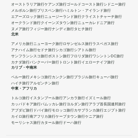
オーストラリア旅行
ケアンズ旅行
ゴールドコースト旅行
シドニー旅行
メルボルン旅行
ブリスベン旅行
ハミルトン・アイランド旅行
エアーズロック旅行
ニュージーランド旅行
クライストチャーチ旅行
オークランド旅行
クイーンズタウン旅行
ニューカレドニア旅行
ヌメア旅行
フィジー旅行
ナンディ旅行
タヒチ旅行
北米
アメリカ旅行
ニューヨーク旅行
ロサンゼルス旅行
ラスベガス旅行
アナハイム旅行
セドナ旅行
シカゴ旅行
シアトル旅行
サンフランシスコ旅行
ボストン旅行
フロリダ旅行
ワシントンDC旅行
カナダ旅行
バンクーバー旅行
トロント旅行
イエローナイフ旅行
カリブ・中南米
ペルー旅行
メキシコ旅行
カンクン旅行
ブラジル旅行
キューバ旅行
ハイチ旅行
アルゼンチン旅行
中東・アフリカ
トルコ旅行
イスタンブール旅行
アンカラ旅行
イズミール旅行
カッパドキア旅行
パムッカレ旅行
ヨルダン旅行
アラブ首長国連邦旅行
アブダビ旅行
ドバイ旅行
モロッコ旅行
カサブランカ旅行
エジプト旅行
カイロ旅行
南アフリカ旅行
ケープタウン旅行
ケニア旅行
モーリシャス旅行
カタール旅行
ドーハ旅行