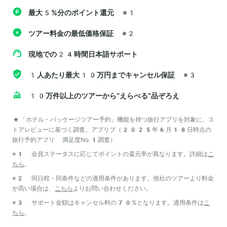
最大5%分のポイント還元
※1
ツアー料金の最低価格保証
※2
現地での24時間日本語サポート
1人あたり最大10万円までキャンセル保証
※3
10万件以上のツアーから“えらべる”品ぞろえ
*「ホテル・パッケージツアー予約」機能を持つ旅行アプリを対象に、ス
トアレビューに基づく調査。アプリブ（2025年6月18日時点の
旅行予約アプリ 満足度No.1調査）
※1 会員ステータスに応じてポイントの還元率が異なります。詳細は
こ
ちら
。
※2 同日程・同条件などの適用条件があります。他社のツアーより料金
が高い場合は、
こちら
よりお問い合わせください。
※3 サポート金額はキャンセル料の70%となります。適用条件は
こ
ちら
。