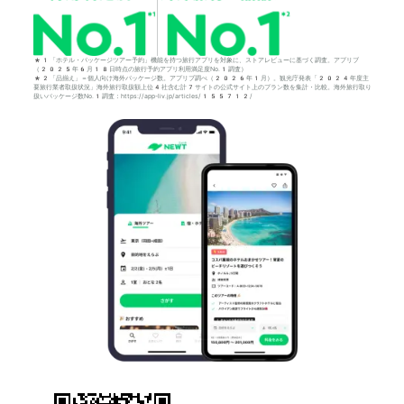
*1「ホテル・パッケージツアー予約」機能を持つ旅行アプリを対象に、ストアレビューに基づく調査。アプリブ
（2025年6月18日時点の旅行予約アプリ利用満足度No.1調査）
*2「品揃え」＝個人向け海外パッケージ数。アプリブ調べ（2026年1月）。観光庁発表「2024年度主
要旅行業者取扱状況」海外旅行取扱額上位4社含む計7サイトの公式サイト上のプラン数を集計・比較。海外旅行取り
扱いパッケージ数No.1調査：https://app-liv.jp/articles/155712/