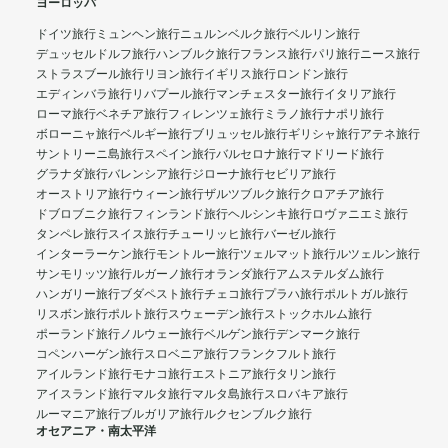
ヨーロッパ
ドイツ旅行
ミュンヘン旅行
ニュルンベルク旅行
ベルリン旅行
デュッセルドルフ旅行
ハンブルク旅行
フランス旅行
パリ旅行
ニース旅行
ストラスブール旅行
リヨン旅行
イギリス旅行
ロンドン旅行
エディンバラ旅行
リバプール旅行
マンチェスター旅行
イタリア旅行
ローマ旅行
ベネチア旅行
フィレンツェ旅行
ミラノ旅行
ナポリ旅行
ボローニャ旅行
ベルギー旅行
ブリュッセル旅行
ギリシャ旅行
アテネ旅行
サントリーニ島旅行
スペイン旅行
バルセロナ旅行
マドリード旅行
グラナダ旅行
バレンシア旅行
ジローナ旅行
セビリア旅行
オーストリア旅行
ウィーン旅行
ザルツブルク旅行
クロアチア旅行
ドブロブニク旅行
フィンランド旅行
ヘルシンキ旅行
ロヴァニエミ旅行
タンペレ旅行
スイス旅行
チューリッヒ旅行
バーゼル旅行
インターラーケン旅行
モントルー旅行
ツェルマット旅行
ルツェルン旅行
サンモリッツ旅行
ルガーノ旅行
オランダ旅行
アムステルダム旅行
ハンガリー旅行
ブダペスト旅行
チェコ旅行
プラハ旅行
ポルトガル旅行
リスボン旅行
ポルト旅行
スウェーデン旅行
ストックホルム旅行
ポーランド旅行
ノルウェー旅行
ベルゲン旅行
デンマーク旅行
コペンハーゲン旅行
スロベニア旅行
フランクフルト旅行
アイルランド旅行
モナコ旅行
エストニア旅行
タリン旅行
アイスランド旅行
マルタ旅行
マルタ島旅行
スロバキア旅行
ルーマニア旅行
ブルガリア旅行
ルクセンブルク旅行
オセアニア・南太平洋