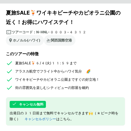
夏旅SALE🍹ワイキキビーチやカピオラニ公園の
近く！お得にハワイステイ！
ツアーコード：
N-HNL-0003-4312
ホノルル(ハワイ)
関西国際空港
このツアーの特徴
夏旅SALE🍹6/4(火)11:59まで
アラスカ航空でフライト中からハワイ気分 🌈
ワイキキビーチやカピオラニ公園まですぐの好立地！
街の雰囲気を楽しむシティビューの部屋を確約
キャンセル無料
出発日の31日前まで無料でキャンセルできます🙌（*ピーク時を
除く）
キャンセルポリシー
はこちら。