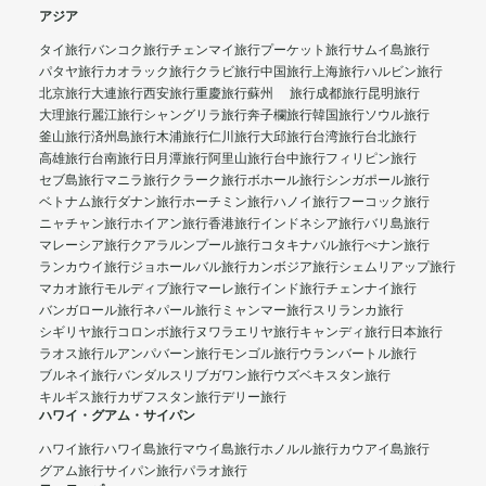
アジア
タイ旅行
バンコク旅行
チェンマイ旅行
プーケット旅行
サムイ島旅行
パタヤ旅行
カオラック旅行
クラビ旅行
中国旅行
上海旅行
ハルビン旅行
北京旅行
大連旅行
西安旅行
重慶旅行
蘇州 旅行
成都旅行
昆明旅行
大理旅行
麗江旅行
シャングリラ旅行
奔子欄旅行
韓国旅行
ソウル旅行
釜山旅行
済州島旅行
木浦旅行
仁川旅行
大邱旅行
台湾旅行
台北旅行
高雄旅行
台南旅行
日月潭旅行
阿里山旅行
台中旅行
フィリピン旅行
セブ島旅行
マニラ旅行
クラーク旅行
ボホール旅行
シンガポール旅行
ベトナム旅行
ダナン旅行
ホーチミン旅行
ハノイ旅行
フーコック旅行
ニャチャン旅行
ホイアン旅行
香港旅行
インドネシア旅行
バリ島旅行
マレーシア旅行
クアラルンプール旅行
コタキナバル旅行
ぺナン旅行
ランカウイ旅行
ジョホールバル旅行
カンボジア旅行
シェムリアップ旅行
マカオ旅行
モルディブ旅行
マーレ旅行
インド旅行
チェンナイ旅行
バンガロール旅行
ネパール旅行
ミャンマー旅行
スリランカ旅行
シギリヤ旅行
コロンボ旅行
ヌワラエリヤ旅行
キャンディ旅行
日本旅行
ラオス旅行
ルアンパバーン旅行
モンゴル旅行
ウランバートル旅行
ブルネイ旅行
バンダルスリブガワン旅行
ウズベキスタン旅行
キルギス旅行
カザフスタン旅行
デリー旅行
ハワイ・グアム・サイパン
ハワイ旅行
ハワイ島旅行
マウイ島旅行
ホノルル旅行
カウアイ島旅行
グアム旅行
サイパン旅行
パラオ旅行