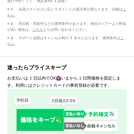
旅行予約アプリ 満足度No.1調査）
※1 会員ステータスに応じてポイントの還元率が異なります。詳細は
こ
ちら
。
※2 同日程・同条件などの適用条件があります。他社のツアーより料金
が高い場合は、
こちら
よりお問い合わせください。
※3 サポート金額はキャンセル料の70%となります。適用条件は
こ
ちら
。
迷ったらプライスキープ
お支払いは
2
日以内でOK🙆‍♀️いまから
2
日間価格を固定しま
す。利用にはクレジットカードの事前登録が必要です。