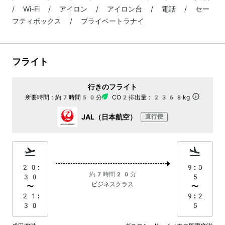
/ Wi-Fi / アイロン / アイロン台 / 電話 / セー
フティボックス / プライベートラナイ
フライト
行きのフライト
所要時間：
約7時間50分
CO2排出量：
2368kg
JAL（日本航空）
直行便
20:
9:0
約7時間20分
30
5
ビジネスクラス
〜
〜
21:
9:2
30
5