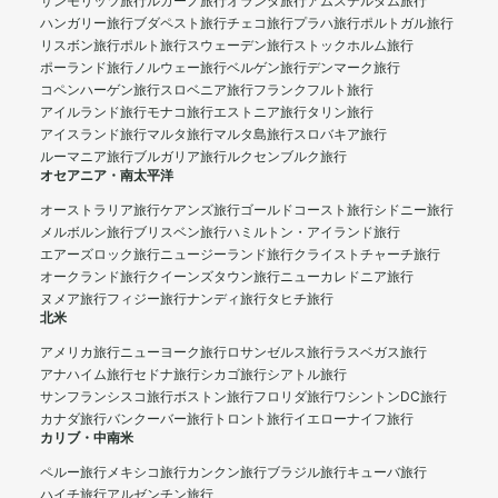
サンモリッツ旅行
ルガーノ旅行
オランダ旅行
アムステルダム旅行
ハンガリー旅行
ブダペスト旅行
チェコ旅行
プラハ旅行
ポルトガル旅行
リスボン旅行
ポルト旅行
スウェーデン旅行
ストックホルム旅行
ポーランド旅行
ノルウェー旅行
ベルゲン旅行
デンマーク旅行
コペンハーゲン旅行
スロベニア旅行
フランクフルト旅行
アイルランド旅行
モナコ旅行
エストニア旅行
タリン旅行
アイスランド旅行
マルタ旅行
マルタ島旅行
スロバキア旅行
ルーマニア旅行
ブルガリア旅行
ルクセンブルク旅行
オセアニア・南太平洋
オーストラリア旅行
ケアンズ旅行
ゴールドコースト旅行
シドニー旅行
メルボルン旅行
ブリスベン旅行
ハミルトン・アイランド旅行
エアーズロック旅行
ニュージーランド旅行
クライストチャーチ旅行
オークランド旅行
クイーンズタウン旅行
ニューカレドニア旅行
ヌメア旅行
フィジー旅行
ナンディ旅行
タヒチ旅行
北米
アメリカ旅行
ニューヨーク旅行
ロサンゼルス旅行
ラスベガス旅行
アナハイム旅行
セドナ旅行
シカゴ旅行
シアトル旅行
サンフランシスコ旅行
ボストン旅行
フロリダ旅行
ワシントンDC旅行
カナダ旅行
バンクーバー旅行
トロント旅行
イエローナイフ旅行
カリブ・中南米
ペルー旅行
メキシコ旅行
カンクン旅行
ブラジル旅行
キューバ旅行
ハイチ旅行
アルゼンチン旅行