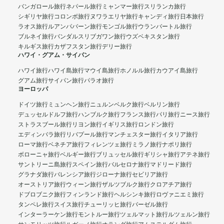
バンガロール旅行
ネパール旅行
ミャンマー旅行
スリランカ旅行
シギリヤ旅行
コロンボ旅行
ヌワラエリヤ旅行
キャンディ旅行
日本旅行
ラオス旅行
ルアンパバーン旅行
モンゴル旅行
ウランバートル旅行
ブルネイ旅行
バンダルスリブガワン旅行
ウズベキスタン旅行
キルギス旅行
カザフスタン旅行
デリー旅行
ハワイ・グアム・サイパン
ハワイ旅行
ハワイ島旅行
マウイ島旅行
ホノルル旅行
カウアイ島旅行
グアム旅行
サイパン旅行
パラオ旅行
ヨーロッパ
ドイツ旅行
ミュンヘン旅行
ニュルンベルク旅行
ベルリン旅行
デュッセルドルフ旅行
ハンブルク旅行
フランス旅行
パリ旅行
ニース旅行
ストラスブール旅行
リヨン旅行
イギリス旅行
ロンドン旅行
エディンバラ旅行
リバプール旅行
マンチェスター旅行
イタリア旅行
ローマ旅行
ベネチア旅行
フィレンツェ旅行
ミラノ旅行
ナポリ旅行
ボローニャ旅行
ベルギー旅行
ブリュッセル旅行
ギリシャ旅行
アテネ旅行
サントリーニ島旅行
スペイン旅行
バルセロナ旅行
マドリード旅行
グラナダ旅行
バレンシア旅行
ジローナ旅行
セビリア旅行
オーストリア旅行
ウィーン旅行
ザルツブルク旅行
クロアチア旅行
ドブロブニク旅行
フィンランド旅行
ヘルシンキ旅行
ロヴァニエミ旅行
タンペレ旅行
スイス旅行
チューリッヒ旅行
バーゼル旅行
インターラーケン旅行
モントルー旅行
ツェルマット旅行
ルツェルン旅行