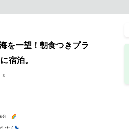
海を一望！朝食つきプラ
に宿泊。
93
気分 🌈
いたく💺