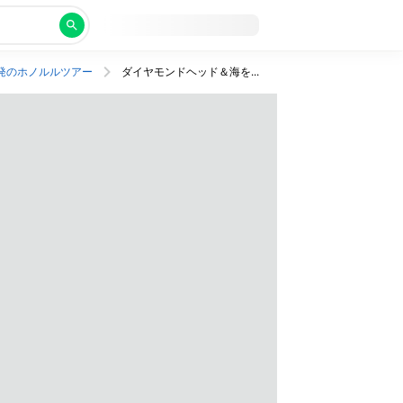
発のホノルルツアー
ダイヤモンドヘッド＆海を一望！朝食つきプランで老舗5つ星ホテルに宿泊。