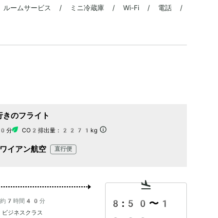
ルームサービス / ミニ冷蔵庫 / Wi-Fi / 電話 /
行きのフライト
0分
CO2排出量：
2271kg
ワイアン航空
直行便
約7時間40分
8:50
〜
1
ビジネスクラス