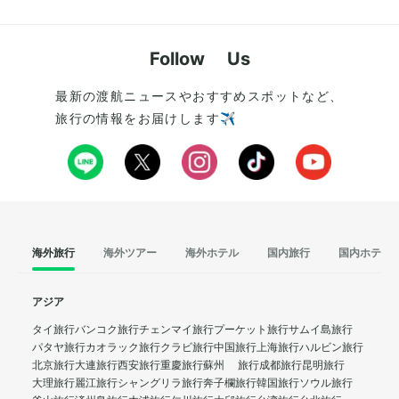
Follow Us
最新の渡航ニュースやおすすめスポットなど、
旅行の情報をお届けします✈️
海外旅行
海外ツアー
海外ホテル
国内旅行
国内ホテル
アジア
タイ旅行
バンコク旅行
チェンマイ旅行
プーケット旅行
サムイ島旅行
パタヤ旅行
カオラック旅行
クラビ旅行
中国旅行
上海旅行
ハルビン旅行
北京旅行
大連旅行
西安旅行
重慶旅行
蘇州 旅行
成都旅行
昆明旅行
大理旅行
麗江旅行
シャングリラ旅行
奔子欄旅行
韓国旅行
ソウル旅行