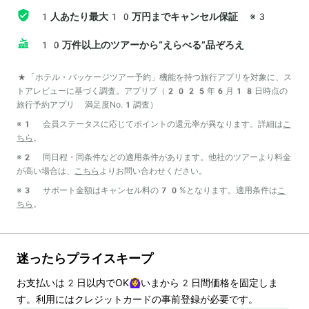
1人あたり最大10万円までキャンセル保証
※3
10万件以上のツアーから“えらべる”品ぞろえ
*「ホテル・パッケージツアー予約」機能を持つ旅行アプリを対象に、ス
トアレビューに基づく調査。アプリブ（2025年6月18日時点の
旅行予約アプリ 満足度No.1調査）
※1 会員ステータスに応じてポイントの還元率が異なります。詳細は
こ
ちら
。
※2 同日程・同条件などの適用条件があります。他社のツアーより料金
が高い場合は、
こちら
よりお問い合わせください。
※3 サポート金額はキャンセル料の70%となります。適用条件は
こ
ちら
。
迷ったらプライスキープ
お支払いは
2
日以内でOK🙆‍♀️いまから
2
日間価格を固定しま
す。利用にはクレジットカードの事前登録が必要です。