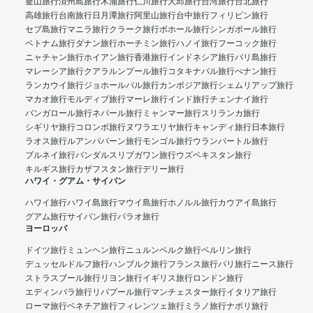
釜山旅行
済州島旅行
木浦旅行
仁川旅行
大邱旅行
台湾旅行
台北旅行
高雄旅行
台南旅行
日月潭旅行
阿里山旅行
台中旅行
フィリピン旅行
セブ島旅行
マニラ旅行
クラーク旅行
ボホール旅行
シンガポール旅行
ベトナム旅行
ダナン旅行
ホーチミン旅行
ハノイ旅行
フーコック旅行
ニャチャン旅行
ホイアン旅行
香港旅行
インドネシア旅行
バリ島旅行
マレーシア旅行
クアラルンプール旅行
コタキナバル旅行
ぺナン旅行
ランカウイ旅行
ジョホールバル旅行
カンボジア旅行
シェムリアップ旅行
マカオ旅行
モルディブ旅行
マーレ旅行
インド旅行
チェンナイ旅行
バンガロール旅行
ネパール旅行
ミャンマー旅行
スリランカ旅行
シギリヤ旅行
コロンボ旅行
ヌワラエリヤ旅行
キャンディ旅行
日本旅行
ラオス旅行
ルアンパバーン旅行
モンゴル旅行
ウランバートル旅行
ブルネイ旅行
バンダルスリブガワン旅行
ウズベキスタン旅行
キルギス旅行
カザフスタン旅行
デリー旅行
ハワイ・グアム・サイパン
ハワイ旅行
ハワイ島旅行
マウイ島旅行
ホノルル旅行
カウアイ島旅行
グアム旅行
サイパン旅行
パラオ旅行
ヨーロッパ
ドイツ旅行
ミュンヘン旅行
ニュルンベルク旅行
ベルリン旅行
デュッセルドルフ旅行
ハンブルク旅行
フランス旅行
パリ旅行
ニース旅行
ストラスブール旅行
リヨン旅行
イギリス旅行
ロンドン旅行
エディンバラ旅行
リバプール旅行
マンチェスター旅行
イタリア旅行
ローマ旅行
ベネチア旅行
フィレンツェ旅行
ミラノ旅行
ナポリ旅行