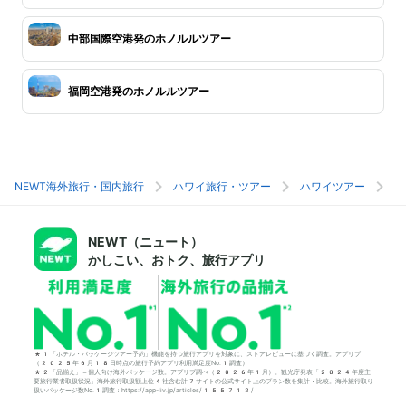
中部国際空港発のホノルルツアー
福岡空港発のホノルルツアー
NEWT海外旅行・国内旅行
ハワイ旅行・ツアー
ハワイツアー
ホ
NEWT（ニュート）
かしこい、おトク、旅行アプリ
*1「ホテル・パッケージツアー予約」機能を持つ旅行アプリを対象に、ストアレビューに基づく調査。アプリブ
（2025年6月18日時点の旅行予約アプリ利用満足度No.1調査）
*2「品揃え」＝個人向け海外パッケージ数。アプリブ調べ（2026年1月）。観光庁発表「2024年度主
要旅行業者取扱状況」海外旅行取扱額上位4社含む計7サイトの公式サイト上のプラン数を集計・比較。海外旅行取り
扱いパッケージ数No.1調査：https://app-liv.jp/articles/155712/