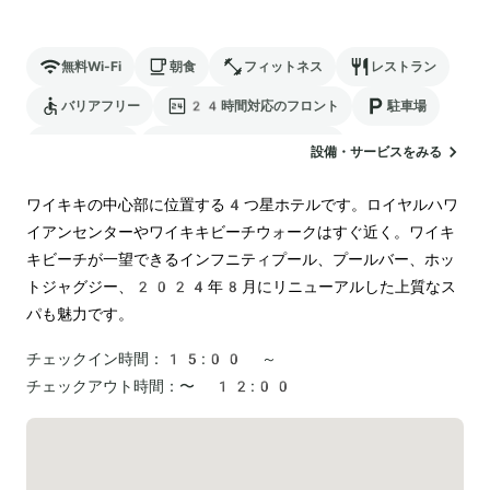
無料Wi-Fi
朝食
フィットネス
レストラン
バリアフリー
24時間対応のフロント
駐車場
ランドリー
電気自動車の充電スタンド
設備・サービスをみる
ワイキキの中心部に位置する4つ星ホテルです。ロイヤルハワ
イアンセンターやワイキキビーチウォークはすぐ近く。ワイキ
キビーチが⼀望できるインフニティプール、プールバー、ホッ
トジャグジー、2024年8月にリニューアルした上質なス
パも魅力です。
チェックイン時間：
15:00 ～
チェックアウト時間：
〜 12:00