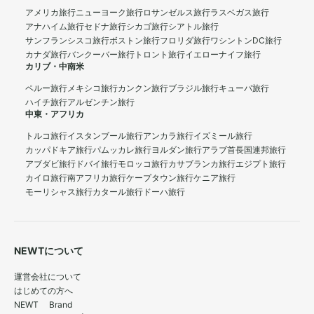
アメリカ旅行
ニューヨーク旅行
ロサンゼルス旅行
ラスベガス旅行
アナハイム旅行
セドナ旅行
シカゴ旅行
シアトル旅行
サンフランシスコ旅行
ボストン旅行
フロリダ旅行
ワシントンDC旅行
カナダ旅行
バンクーバー旅行
トロント旅行
イエローナイフ旅行
カリブ・中南米
ペルー旅行
メキシコ旅行
カンクン旅行
ブラジル旅行
キューバ旅行
ハイチ旅行
アルゼンチン旅行
中東・アフリカ
トルコ旅行
イスタンブール旅行
アンカラ旅行
イズミール旅行
カッパドキア旅行
パムッカレ旅行
ヨルダン旅行
アラブ首長国連邦旅行
アブダビ旅行
ドバイ旅行
モロッコ旅行
カサブランカ旅行
エジプト旅行
カイロ旅行
南アフリカ旅行
ケープタウン旅行
ケニア旅行
モーリシャス旅行
カタール旅行
ドーハ旅行
NEWTについて
運営会社について
はじめての方へ
NEWT Brand