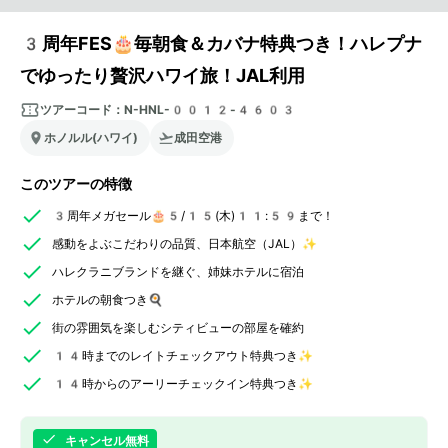
3周年FES🎂毎朝食＆カバナ特典つき！ハレプナ
でゆったり贅沢ハワイ旅！JAL利用
ツアーコード：
N-HNL-0012-4603
ホノルル(ハワイ)
成田空港
このツアーの特徴
3周年メガセール🎂5/15(木)11:59まで！
感動をよぶこだわりの品質、日本航空（JAL）✨
ハレクラニブランドを継ぐ、姉妹ホテルに宿泊
ホテルの朝食つき🍳
街の雰囲気を楽しむシティビューの部屋を確約
14時までのレイトチェックアウト特典つき✨
14時からのアーリーチェックイン特典つき✨
キャンセル無料