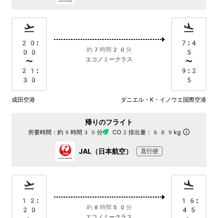
20:
7:4
約7時間20分
00
5
エコノミークラス
〜
〜
21:
9:2
30
5
成田空港
ダニエル・K・イノウエ国際空港
帰りのフライト
所要時間：
約9時間30分
CO2排出量：
689kg
JAL（日本航空）
直行便
12:
16:
約8時間50分
20
45
エコノミークラス