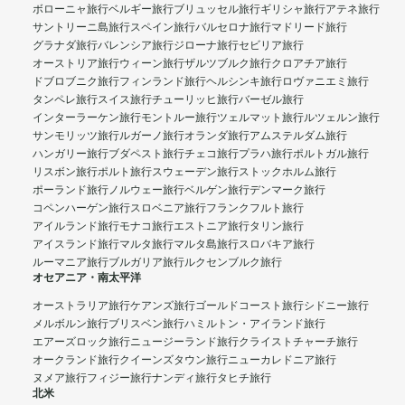
ボローニャ旅行
ベルギー旅行
ブリュッセル旅行
ギリシャ旅行
アテネ旅行
サントリーニ島旅行
スペイン旅行
バルセロナ旅行
マドリード旅行
グラナダ旅行
バレンシア旅行
ジローナ旅行
セビリア旅行
オーストリア旅行
ウィーン旅行
ザルツブルク旅行
クロアチア旅行
ドブロブニク旅行
フィンランド旅行
ヘルシンキ旅行
ロヴァニエミ旅行
タンペレ旅行
スイス旅行
チューリッヒ旅行
バーゼル旅行
インターラーケン旅行
モントルー旅行
ツェルマット旅行
ルツェルン旅行
サンモリッツ旅行
ルガーノ旅行
オランダ旅行
アムステルダム旅行
ハンガリー旅行
ブダペスト旅行
チェコ旅行
プラハ旅行
ポルトガル旅行
リスボン旅行
ポルト旅行
スウェーデン旅行
ストックホルム旅行
ポーランド旅行
ノルウェー旅行
ベルゲン旅行
デンマーク旅行
コペンハーゲン旅行
スロベニア旅行
フランクフルト旅行
アイルランド旅行
モナコ旅行
エストニア旅行
タリン旅行
アイスランド旅行
マルタ旅行
マルタ島旅行
スロバキア旅行
ルーマニア旅行
ブルガリア旅行
ルクセンブルク旅行
オセアニア・南太平洋
オーストラリア旅行
ケアンズ旅行
ゴールドコースト旅行
シドニー旅行
メルボルン旅行
ブリスベン旅行
ハミルトン・アイランド旅行
エアーズロック旅行
ニュージーランド旅行
クライストチャーチ旅行
オークランド旅行
クイーンズタウン旅行
ニューカレドニア旅行
ヌメア旅行
フィジー旅行
ナンディ旅行
タヒチ旅行
北米