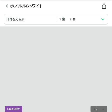
ホノルル(ハワイ)
日付をえらぶ
1室 2名
LUXURY
1
/
33