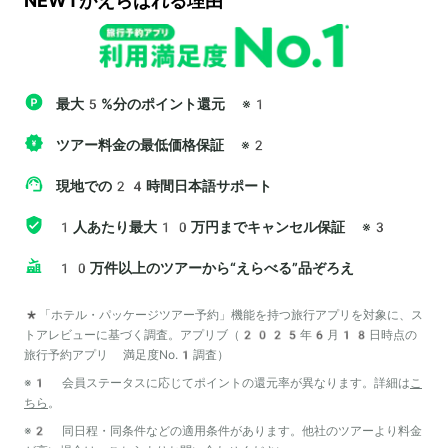
NEWTがえらばれる理由
最大5%分のポイント還元
※1
ツアー料金の最低価格保証
※2
現地での24時間日本語サポート
1人あたり最大10万円までキャンセル保証
※3
10万件以上のツアーから“えらべる”品ぞろえ
*「ホテル・パッケージツアー予約」機能を持つ旅行アプリを対象に、ス
トアレビューに基づく調査。アプリブ（2025年6月18日時点の
旅行予約アプリ 満足度No.1調査）
※1 会員ステータスに応じてポイントの還元率が異なります。詳細は
こ
ちら
。
※2 同日程・同条件などの適用条件があります。他社のツアーより料金