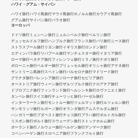
ハワイ・グアム・サイパン
ハワイ旅行
ハワイ島旅行
マウイ島旅行
ホノルル旅行
カウアイ島旅行
グアム旅行
サイパン旅行
パラオ旅行
ヨーロッパ
ドイツ旅行
ミュンヘン旅行
ニュルンベルク旅行
ベルリン旅行
デュッセルドルフ旅行
ハンブルク旅行
フランス旅行
パリ旅行
ニース旅行
ストラスブール旅行
リヨン旅行
イギリス旅行
ロンドン旅行
エディンバラ旅行
リバプール旅行
マンチェスター旅行
イタリア旅行
ローマ旅行
ベネチア旅行
フィレンツェ旅行
ミラノ旅行
ナポリ旅行
ボローニャ旅行
ベルギー旅行
ブリュッセル旅行
ギリシャ旅行
アテネ旅行
サントリーニ島旅行
スペイン旅行
バルセロナ旅行
マドリード旅行
グラナダ旅行
バレンシア旅行
ジローナ旅行
セビリア旅行
オーストリア旅行
ウィーン旅行
ザルツブルク旅行
クロアチア旅行
ドブロブニク旅行
フィンランド旅行
ヘルシンキ旅行
ロヴァニエミ旅行
タンペレ旅行
スイス旅行
チューリッヒ旅行
バーゼル旅行
インターラーケン旅行
モントルー旅行
ツェルマット旅行
ルツェルン旅行
サンモリッツ旅行
ルガーノ旅行
オランダ旅行
アムステルダム旅行
ハンガリー旅行
ブダペスト旅行
チェコ旅行
プラハ旅行
ポルトガル旅行
リスボン旅行
ポルト旅行
スウェーデン旅行
ストックホルム旅行
ポーランド旅行
ノルウェー旅行
ベルゲン旅行
デンマーク旅行
コペンハーゲン旅行
スロベニア旅行
フランクフルト旅行