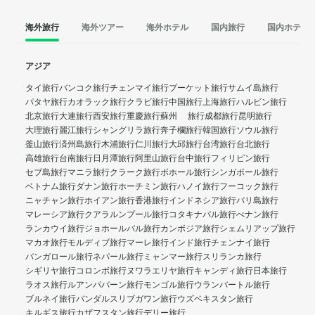
海外旅行
海外ツアー
海外ホテル
国内旅行
国内ホテル
アジア
タイ旅行
バンコク旅行
チェンマイ旅行
プーケット旅行
サムイ島旅行
パタヤ旅行
カオラック旅行
クラビ旅行
中国旅行
上海旅行
ハルビン旅行
北京旅行
大連旅行
西安旅行
重慶旅行
蘇州 旅行
成都旅行
昆明旅行
大理旅行
麗江旅行
シャングリラ旅行
奔子欄旅行
韓国旅行
ソウル旅行
釜山旅行
済州島旅行
木浦旅行
仁川旅行
大邱旅行
台湾旅行
台北旅行
高雄旅行
台南旅行
日月潭旅行
阿里山旅行
台中旅行
フィリピン旅行
セブ島旅行
マニラ旅行
クラーク旅行
ボホール旅行
シンガポール旅行
ベトナム旅行
ダナン旅行
ホーチミン旅行
ハノイ旅行
フーコック旅行
ニャチャン旅行
ホイアン旅行
香港旅行
インドネシア旅行
バリ島旅行
マレーシア旅行
クアラルンプール旅行
コタキナバル旅行
ぺナン旅行
ランカウイ旅行
ジョホールバル旅行
カンボジア旅行
シェムリアップ旅行
マカオ旅行
モルディブ旅行
マーレ旅行
インド旅行
チェンナイ旅行
バンガロール旅行
ネパール旅行
ミャンマー旅行
スリランカ旅行
シギリヤ旅行
コロンボ旅行
ヌワラエリヤ旅行
キャンディ旅行
日本旅行
ラオス旅行
ルアンパバーン旅行
モンゴル旅行
ウランバートル旅行
ブルネイ旅行
バンダルスリブガワン旅行
ウズベキスタン旅行
キルギス旅行
カザフスタン旅行
デリー旅行