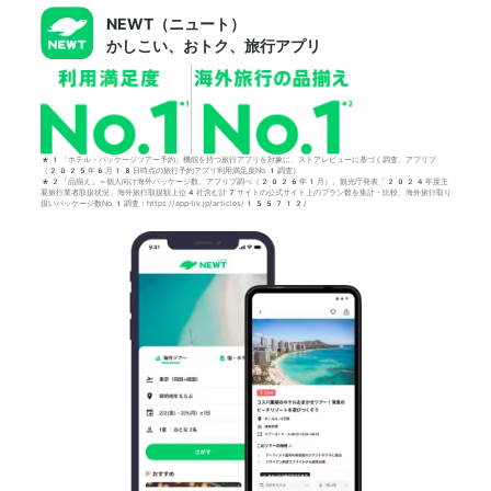
NEWT（ニュート）
かしこい、おトク、旅行アプリ
*1「ホテル・パッケージツアー予約」機能を持つ旅行アプリを対象に、ストアレビューに基づく調査。アプリブ
（2025年6月18日時点の旅行予約アプリ利用満足度No.1調査）
*2「品揃え」＝個人向け海外パッケージ数。アプリブ調べ（2026年1月）。観光庁発表「2024年度主
要旅行業者取扱状況」海外旅行取扱額上位4社含む計7サイトの公式サイト上のプラン数を集計・比較。海外旅行取り
扱いパッケージ数No.1調査：https://app-liv.jp/articles/155712/