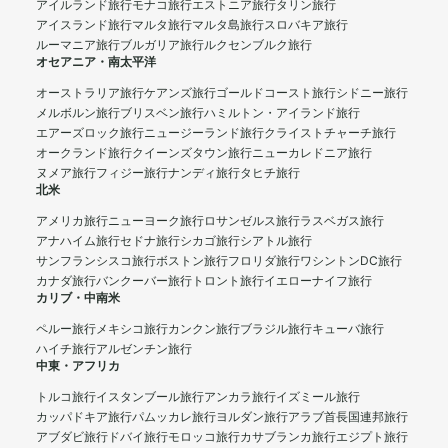
アイルランド旅行
モナコ旅行
エストニア旅行
タリン旅行
アイスランド旅行
マルタ旅行
マルタ島旅行
スロバキア旅行
ルーマニア旅行
ブルガリア旅行
ルクセンブルク旅行
オセアニア・南太平洋
オーストラリア旅行
ケアンズ旅行
ゴールドコースト旅行
シドニー旅行
メルボルン旅行
ブリスベン旅行
ハミルトン・アイランド旅行
エアーズロック旅行
ニュージーランド旅行
クライストチャーチ旅行
オークランド旅行
クイーンズタウン旅行
ニューカレドニア旅行
ヌメア旅行
フィジー旅行
ナンディ旅行
タヒチ旅行
北米
アメリカ旅行
ニューヨーク旅行
ロサンゼルス旅行
ラスベガス旅行
アナハイム旅行
セドナ旅行
シカゴ旅行
シアトル旅行
サンフランシスコ旅行
ボストン旅行
フロリダ旅行
ワシントンDC旅行
カナダ旅行
バンクーバー旅行
トロント旅行
イエローナイフ旅行
カリブ・中南米
ペルー旅行
メキシコ旅行
カンクン旅行
ブラジル旅行
キューバ旅行
ハイチ旅行
アルゼンチン旅行
中東・アフリカ
トルコ旅行
イスタンブール旅行
アンカラ旅行
イズミール旅行
カッパドキア旅行
パムッカレ旅行
ヨルダン旅行
アラブ首長国連邦旅行
アブダビ旅行
ドバイ旅行
モロッコ旅行
カサブランカ旅行
エジプト旅行