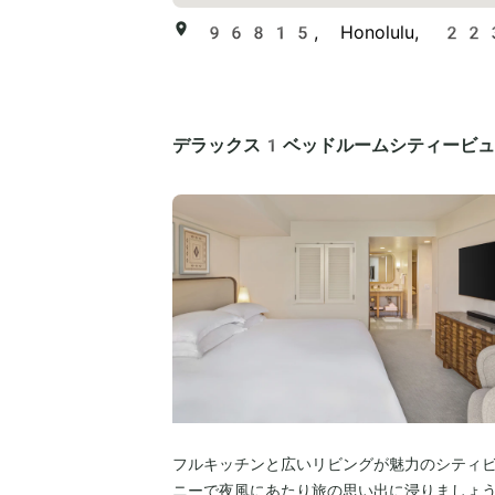
96815, Honolulu, 223 
デラックス1ベッドルームシティービュ
フルキッチンと広いリビングが魅力のシティ
ニーで夜風にあたり旅の思い出に浸りましょ