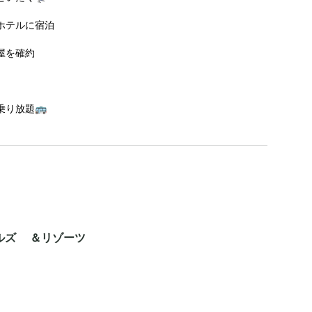
ホテルに宿泊
屋を確約
り放題🚌
ルズ ＆リゾーツ