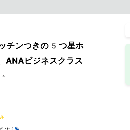
ッチンつきの5つ星ホ
、ANAビジネスクラス
54
 ✨
いたく💺