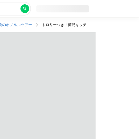
発のホノルルツアー
トロリーつき！簡易キッチンつきの5つ星ホテル泊。往復送迎つき、ANAビジネスクラス