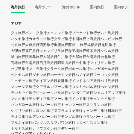
海外旅行
海外ツアー
海外ホテル
国内旅行
国内ホテル
アジア
タイ旅行
バンコク旅行
チェンマイ旅行
プーケット旅行
サムイ島旅行
パタヤ旅行
カオラック旅行
クラビ旅行
中国旅行
上海旅行
ハルビン旅行
北京旅行
大連旅行
西安旅行
重慶旅行
蘇州 旅行
成都旅行
昆明旅行
大理旅行
麗江旅行
シャングリラ旅行
奔子欄旅行
韓国旅行
ソウル旅行
釜山旅行
済州島旅行
木浦旅行
仁川旅行
大邱旅行
台湾旅行
台北旅行
高雄旅行
台南旅行
日月潭旅行
阿里山旅行
台中旅行
フィリピン旅行
セブ島旅行
マニラ旅行
クラーク旅行
ボホール旅行
シンガポール旅行
ベトナム旅行
ダナン旅行
ホーチミン旅行
ハノイ旅行
フーコック旅行
ニャチャン旅行
ホイアン旅行
香港旅行
インドネシア旅行
バリ島旅行
マレーシア旅行
クアラルンプール旅行
コタキナバル旅行
ぺナン旅行
ランカウイ旅行
ジョホールバル旅行
カンボジア旅行
シェムリアップ旅行
マカオ旅行
モルディブ旅行
マーレ旅行
インド旅行
チェンナイ旅行
バンガロール旅行
ネパール旅行
ミャンマー旅行
スリランカ旅行
シギリヤ旅行
コロンボ旅行
ヌワラエリヤ旅行
キャンディ旅行
日本旅行
ラオス旅行
ルアンパバーン旅行
モンゴル旅行
ウランバートル旅行
ブルネイ旅行
バンダルスリブガワン旅行
ウズベキスタン旅行
キルギス旅行
カザフスタン旅行
デリー旅行
ハワイ・グアム・サイパン