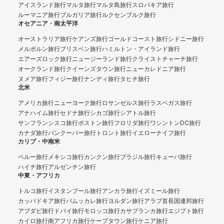
アイスランド旅行
マルタ旅行
マルタ島旅行
スロバキア旅行
ルーマニア旅行
ブルガリア旅行
ルクセンブルク旅行
オセアニア・南太平洋
オーストラリア旅行
ケアンズ旅行
ゴールドコースト旅行
シドニー旅行
メルボルン旅行
ブリスベン旅行
ハミルトン・アイランド旅行
エアーズロック旅行
ニュージーランド旅行
クライストチャーチ旅行
オークランド旅行
クイーンズタウン旅行
ニューカレドニア旅行
ヌメア旅行
フィジー旅行
ナンディ旅行
タヒチ旅行
北米
アメリカ旅行
ニューヨーク旅行
ロサンゼルス旅行
ラスベガス旅行
アナハイム旅行
セドナ旅行
シカゴ旅行
シアトル旅行
サンフランシスコ旅行
ボストン旅行
フロリダ旅行
ワシントンDC旅行
カナダ旅行
バンクーバー旅行
トロント旅行
イエローナイフ旅行
カリブ・中南米
ペルー旅行
メキシコ旅行
カンクン旅行
ブラジル旅行
キューバ旅行
ハイチ旅行
アルゼンチン旅行
中東・アフリカ
トルコ旅行
イスタンブール旅行
アンカラ旅行
イズミール旅行
カッパドキア旅行
パムッカレ旅行
ヨルダン旅行
アラブ首長国連邦旅行
アブダビ旅行
ドバイ旅行
モロッコ旅行
カサブランカ旅行
エジプト旅行
カイロ旅行
南アフリカ旅行
ケープタウン旅行
ケニア旅行