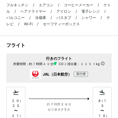
フルキッチン / エアコン / コーヒーメーカー / ケト
ル / ヘアドライヤー / アイロン / 電子レンジ /
バルコニー / 冷蔵庫 / バスタブ / シャワー / テ
レビ / Wi-Fi / セーフティーボックス
フライト
行きのフライト
所要時間：
約7時間40分
CO2排出量：
2251kg
JAL（日本航空）
直行便
20:
8:1
約7時間20分
25
5
ビジネスクラス
〜
〜
21:
10: