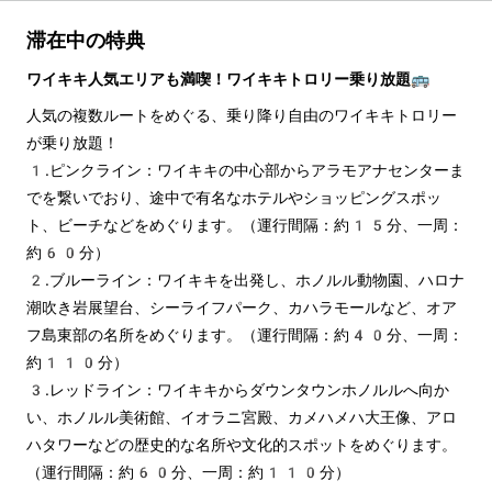
滞在中の特典
ワイキキ人気エリアも満喫！ワイキキトロリー乗り放題🚌
人気の複数ルートをめぐる、乗り降り自由のワイキキトロリー
が乗り放題！
1.ピンクライン：ワイキキの中心部からアラモアナセンターま
でを繋いでおり、途中で有名なホテルやショッピングスポッ
ト、ビーチなどをめぐります。（運行間隔：約15分、一周：
約60分）
2.ブルーライン：ワイキキを出発し、ホノルル動物園、ハロナ
潮吹き岩展望台、シーライフパーク、カハラモールなど、オア
フ島東部の名所をめぐります。（運行間隔：約40分、一周：
約110分）
3.レッドライン：ワイキキからダウンタウンホノルルへ向か
い、ホノルル美術館、イオラニ宮殿、カメハメハ大王像、アロ
ハタワーなどの歴史的な名所や文化的スポットをめぐります。
（運行間隔：約60分、一周：約110分）