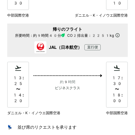
30
10
中部国際空港
ダニエル・K・イノウエ国際空港
帰りのフライト
所要時間：
約9時間40分
CO2排出量：
2251kg
JAL（日本航空）
直行便
13:
17:
約9時間
25
30
ビジネスクラス
〜
〜
14:
18:
20
00
ダニエル・K・イノウエ国際空港
中部国際空港
💺 並び席のリクエストを承ります
