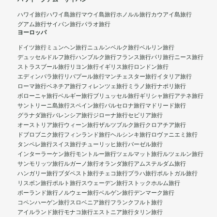
ハワイ旅行
ハワイ島旅行
マウイ島旅行
ホノルル旅行
カウアイ島旅行
グアム旅行
サイパン旅行
パラオ旅行
ヨーロッパ
ドイツ旅行
ミュンヘン旅行
ニュルンベルク旅行
ベルリン旅行
デュッセルドルフ旅行
ハンブルク旅行
フランス旅行
パリ旅行
ニース旅行
ストラスブール旅行
リヨン旅行
イギリス旅行
ロンドン旅行
エディンバラ旅行
リバプール旅行
マンチェスター旅行
イタリア旅行
ローマ旅行
ベネチア旅行
フィレンツェ旅行
ミラノ旅行
ナポリ旅行
ボローニャ旅行
ベルギー旅行
ブリュッセル旅行
ギリシャ旅行
アテネ旅行
サントリーニ島旅行
スペイン旅行
バルセロナ旅行
マドリード旅行
グラナダ旅行
バレンシア旅行
ジローナ旅行
セビリア旅行
オーストリア旅行
ウィーン旅行
ザルツブルク旅行
クロアチア旅行
ドブロブニク旅行
フィンランド旅行
ヘルシンキ旅行
ロヴァニエミ旅行
タンペレ旅行
スイス旅行
チューリッヒ旅行
バーゼル旅行
インターラーケン旅行
モントルー旅行
ツェルマット旅行
ルツェルン旅行
サンモリッツ旅行
ルガーノ旅行
オランダ旅行
アムステルダム旅行
ハンガリー旅行
ブダペスト旅行
チェコ旅行
プラハ旅行
ポルトガル旅行
リスボン旅行
ポルト旅行
スウェーデン旅行
ストックホルム旅行
ポーランド旅行
ノルウェー旅行
ベルゲン旅行
デンマーク旅行
コペンハーゲン旅行
スロベニア旅行
フランクフルト旅行
アイルランド旅行
モナコ旅行
エストニア旅行
タリン旅行