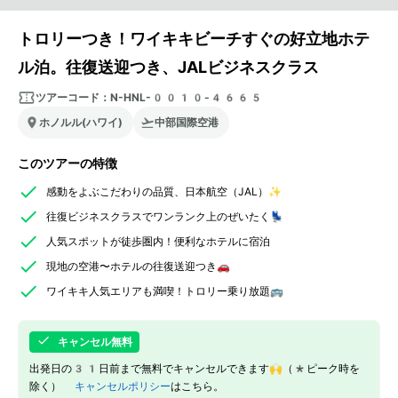
トロリーつき！ワイキキビーチすぐの好立地ホテ
ル泊。往復送迎つき、JALビジネスクラス
ツアーコード：
N-HNL-0010-4665
ホノルル(ハワイ)
中部国際空港
このツアーの特徴
感動をよぶこだわりの品質、日本航空（JAL）✨
往復ビジネスクラスでワンランク上のぜいたく💺
人気スポットが徒歩圏内！便利なホテルに宿泊
現地の空港〜ホテルの往復送迎つき🚗
ワイキキ人気エリアも満喫！トロリー乗り放題🚌
キャンセル無料
出発日の31日前まで無料でキャンセルできます🙌（*ピーク時を
除く）
キャンセルポリシー
はこちら。