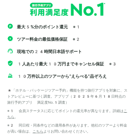
最大5%分のポイント還元
※1
ツアー料金の最低価格保証
※2
現地での24時間日本語サポート
1人あたり最大10万円までキャンセル保証
※3
10万件以上のツアーから“えらべる”品ぞろえ
*「ホテル・パッケージツアー予約」機能を持つ旅行アプリを対象に、ス
トアレビューに基づく調査。アプリブ（2025年6月18日時点の
旅行予約アプリ 満足度No.1調査）
※1 会員ステータスに応じてポイントの還元率が異なります。詳細は
こ
ちら
。
※2 同日程・同条件などの適用条件があります。他社のツアーより料金
が高い場合は、
こちら
よりお問い合わせください。