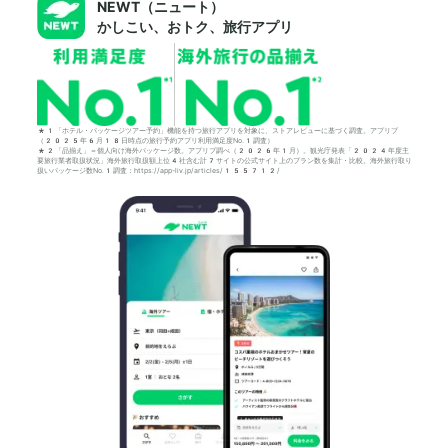
NEWT（ニュート）
かしこい、おトク、旅行アプリ
*1「ホテル・パッケージツアー予約」機能を持つ旅行アプリを対象に、ストアレビューに基づく調査。アプリブ
（2025年6月18日時点の旅行予約アプリ利用満足度No.1調査）
*2「品揃え」＝個人向け海外パッケージ数。アプリブ調べ（2026年1月）。観光庁発表「2024年度主
要旅行業者取扱状況」海外旅行取扱額上位4社含む計7サイトの公式サイト上のプラン数を集計・比較。海外旅行取り
扱いパッケージ数No.1調査：https://app-liv.jp/articles/155712/