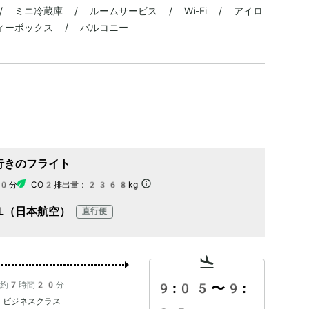
 ミニ冷蔵庫 / ルームサービス / Wi-Fi / アイロ
ィーボックス / バルコニー
行きのフライト
0分
CO2排出量：
2368kg
AL（日本航空）
直行便
約7時間20分
9:05
〜
9:
ビジネスクラス