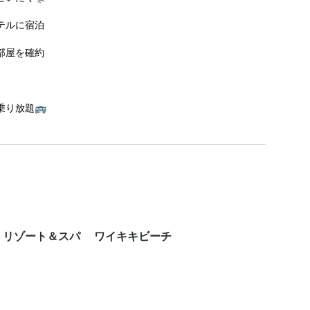
テルに宿泊
部屋を確約
り放題🚌
 リゾート＆スパ ワイキキビーチ