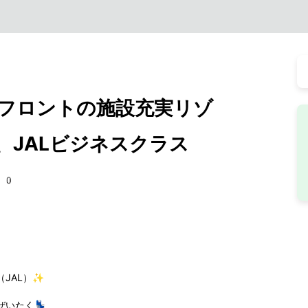
フロントの施設充実リゾ
、JALビジネスクラス
60
JAL）✨
いたく💺