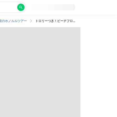
発のホノルルツアー
トロリーつき！ビーチフロントの施設充実リゾート泊。往復送迎つき、JALビジネスクラス