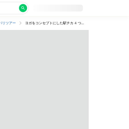
パリツアー
ヨガをコンセプトにした駅チカ4つ星ホテルでリラックスステイ！ビジネスクラス利用