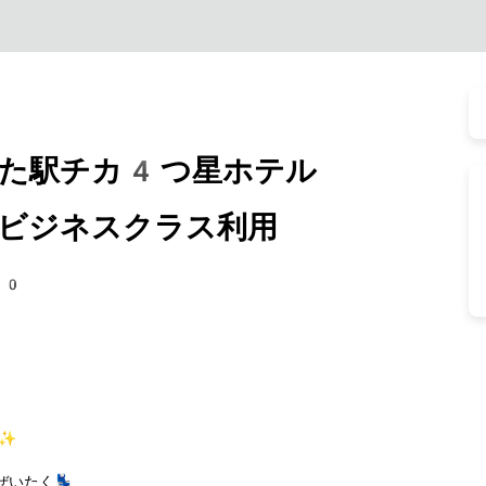
た駅チカ4つ星ホテル
ビジネスクラス利用
80
 ✨
いたく💺