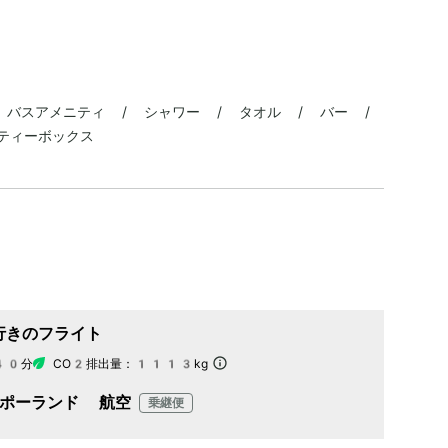
/ バスアメニティ / シャワー / タオル / バー /
ティーボックス
行きのフライト
40分
CO2排出量：
1113kg
 ポーランド 航空
乗継便