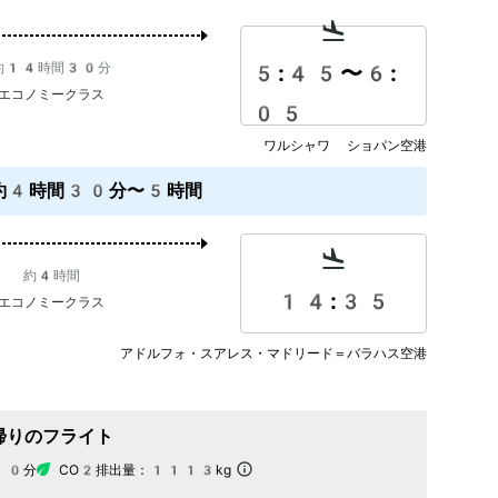
約14時間30分
5:45
〜
6:
エコノミークラス
05
ワルシャワ ショパン空港
約4時間30分〜5時間
約4時間
14:35
エコノミークラス
アドルフォ・スアレス・マドリード＝バラハス空港
帰りのフライト
10分
CO2排出量：
1113kg