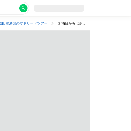
成田空港発のマドリードツアー
2泊目からはホテルのアレンジ可！自由気ままに楽しむマドリード旅プラン