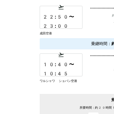
22:50
〜
23:00
成田空港
乗継時間
：
10:40
〜
10:45
ワルシャワ ショパン空港
所要時間：
約20時間