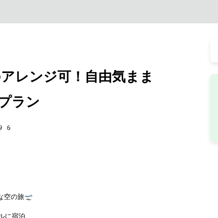
アレンジ可！自由気まま
プラン
96
空の旅🛫
ルに宿泊