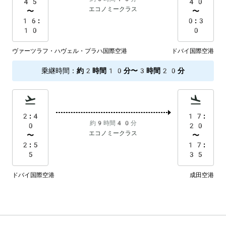
45
40
エコノミークラス
〜
〜
16:
0:3
10
0
ヴァーツラフ・ハヴェル・プラハ国際空港
ドバイ国際空港
乗継時間
：
約2時間10分〜3時間20分
2:4
17:
約9時間40分
0
20
エコノミークラス
〜
〜
2:5
17:
5
35
ドバイ国際空港
成田空港