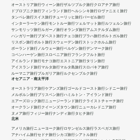
オーストリア旅行
ウィーン旅行
ザルツブルク旅行
クロアチア旅行
ドブロブニク旅行
フィンランド旅行
ヘルシンキ旅行
ロヴァニエミ旅行
タンペレ旅行
スイス旅行
チューリッヒ旅行
バーゼル旅行
インターラーケン旅行
モントルー旅行
ツェルマット旅行
ルツェルン旅行
サンモリッツ旅行
ルガーノ旅行
オランダ旅行
アムステルダム旅行
ハンガリー旅行
ブダペスト旅行
チェコ旅行
プラハ旅行
ポルトガル旅行
リスボン旅行
ポルト旅行
スウェーデン旅行
ストックホルム旅行
ポーランド旅行
ノルウェー旅行
ベルゲン旅行
デンマーク旅行
コペンハーゲン旅行
スロベニア旅行
フランクフルト旅行
アイルランド旅行
モナコ旅行
エストニア旅行
タリン旅行
アイスランド旅行
マルタ旅行
マルタ島旅行
スロバキア旅行
ルーマニア旅行
ブルガリア旅行
ルクセンブルク旅行
オセアニア・南太平洋
オーストラリア旅行
ケアンズ旅行
ゴールドコースト旅行
シドニー旅行
メルボルン旅行
ブリスベン旅行
ハミルトン・アイランド旅行
エアーズロック旅行
ニュージーランド旅行
クライストチャーチ旅行
オークランド旅行
クイーンズタウン旅行
ニューカレドニア旅行
ヌメア旅行
フィジー旅行
ナンディ旅行
タヒチ旅行
北米
アメリカ旅行
ニューヨーク旅行
ロサンゼルス旅行
ラスベガス旅行
アナハイム旅行
セドナ旅行
シカゴ旅行
シアトル旅行