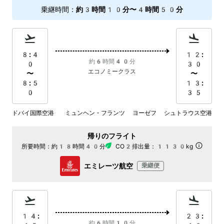
乗継時間
：
約3時間10分〜4時間50分
8:4
12:
約6時間40分
0
30
エコノミークラス
〜
〜
8:5
13:
0
35
ドバイ国際空港
ミュンヘン・フランツ ヨーゼフ シュトラウス空港
帰りのフライト
所要時間：
約18時間40分
CO2排出量：
1130kg
エミレーツ航空
乗継便
14:
23:
約6時間10分