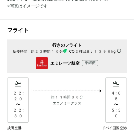
※写真はイメージです
フライト
行きのフライト
所要時間：
約22時間10分
CO2排出量：
1390kg
エミレーツ航空
乗継便
22:
4:0
約11時間30分
20
5
エコノミークラス
〜
〜
22:
5:3
30
0
成田空港
ドバイ国際空港