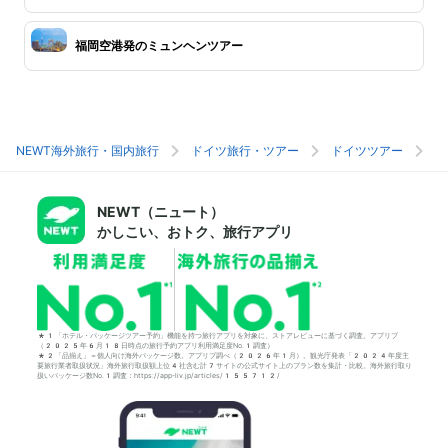
福岡空港発のミュンヘンツアー
NEWT海外旅行・国内旅行
ドイツ旅行・ツアー
ドイツツアー
ミ
NEWT（ニュート）
かしこい、おトク、旅行アプリ
*1「ホテル・パッケージツアー予約」機能を持つ旅行アプリを対象に、ストアレビューに基づく調査。アプリブ
（2025年6月18日時点の旅行予約アプリ利用満足度No.1調査）
*2「品揃え」＝個人向け海外パッケージ数。アプリブ調べ（2026年1月）。観光庁発表「2024年度主
要旅行業者取扱状況」海外旅行取扱額上位4社含む計7サイトの公式サイト上のプラン数を集計・比較。海外旅行取り
扱いパッケージ数No.1調査：https://app-liv.jp/articles/155712/