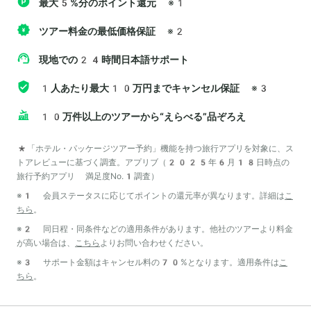
最大5%分のポイント還元
※1
ツアー料金の最低価格保証
※2
現地での24時間日本語サポート
1人あたり最大10万円までキャンセル保証
※3
10万件以上のツアーから“えらべる”品ぞろえ
*「ホテル・パッケージツアー予約」機能を持つ旅行アプリを対象に、ス
トアレビューに基づく調査。アプリブ（2025年6月18日時点の
旅行予約アプリ 満足度No.1調査）
※1 会員ステータスに応じてポイントの還元率が異なります。詳細は
こ
ちら
。
※2 同日程・同条件などの適用条件があります。他社のツアーより料金
が高い場合は、
こちら
よりお問い合わせください。
※3 サポート金額はキャンセル料の70%となります。適用条件は
こ
ちら
。