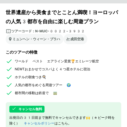
世界遺産から美食までとことん満喫！ヨーロッパ
の人気3都市を自由に楽しむ周遊プラン
ツアーコード：
N-MUC-0022-3932
ミュンヘン・ウィーン・プラハ
成田空港
このツアーの特徴
ワールド ベスト エアライン受賞🏆エミレーツ航空
NEWTおまかせでコスパよく4つ星ホテルに宿泊
ホテルの朝食つき🍳
人気の都市をめぐる周遊ツアー 🌍
都市間の移動は鉄道で 🚃
キャンセル無料
出発日の31日前まで無料でキャンセルできます🙌（*ピーク時を
除く）
キャンセルポリシー
はこちら。