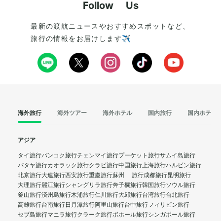
Follow Us
最新の渡航ニュースやおすすめスポットなど、
旅行の情報をお届けします✈️
海外旅行
海外ツアー
海外ホテル
国内旅行
国内ホテル
アジア
タイ旅行
バンコク旅行
チェンマイ旅行
プーケット旅行
サムイ島旅行
パタヤ旅行
カオラック旅行
クラビ旅行
中国旅行
上海旅行
ハルビン旅行
北京旅行
大連旅行
西安旅行
重慶旅行
蘇州 旅行
成都旅行
昆明旅行
大理旅行
麗江旅行
シャングリラ旅行
奔子欄旅行
韓国旅行
ソウル旅行
釜山旅行
済州島旅行
木浦旅行
仁川旅行
大邱旅行
台湾旅行
台北旅行
高雄旅行
台南旅行
日月潭旅行
阿里山旅行
台中旅行
フィリピン旅行
セブ島旅行
マニラ旅行
クラーク旅行
ボホール旅行
シンガポール旅行