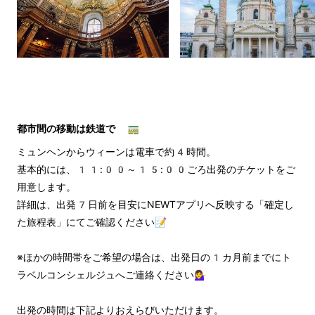
都市間の移動は鉄道で 🚃
ミュンヘンからウィーンは電車で約4時間。
基本的には、11:00～15:00ごろ出発のチケットをご
用意します。
詳細は、出発7日前を目安にNEWTアプリへ反映する「確定し
た旅程表」にてご確認ください📝
※ほかの時間帯をご希望の場合は、出発日の1カ月前までにト
ラベルコンシェルジュへご連絡ください💁‍♀️
出発の時間は下記よりおえらびいただけます。