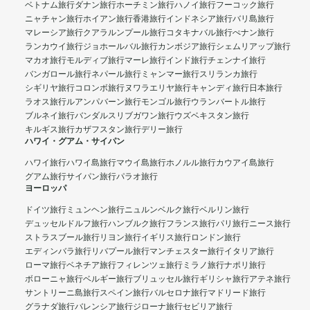
ベトナム旅行
ダナン旅行
ホーチミン旅行
ハノイ旅行
フーコック旅行
ニャチャン旅行
ホイアン旅行
香港旅行
インドネシア旅行
バリ島旅行
マレーシア旅行
クアラルンプール旅行
コタキナバル旅行
ぺナン旅行
ランカウイ旅行
ジョホールバル旅行
カンボジア旅行
シェムリアップ旅行
マカオ旅行
モルディブ旅行
マーレ旅行
インド旅行
チェンナイ旅行
バンガロール旅行
ネパール旅行
ミャンマー旅行
スリランカ旅行
シギリヤ旅行
コロンボ旅行
ヌワラエリヤ旅行
キャンディ旅行
日本旅行
ラオス旅行
ルアンパバーン旅行
モンゴル旅行
ウランバートル旅行
ブルネイ旅行
バンダルスリブガワン旅行
ウズベキスタン旅行
キルギス旅行
カザフスタン旅行
デリー旅行
ハワイ・グアム・サイパン
ハワイ旅行
ハワイ島旅行
マウイ島旅行
ホノルル旅行
カウアイ島旅行
グアム旅行
サイパン旅行
パラオ旅行
ヨーロッパ
ドイツ旅行
ミュンヘン旅行
ニュルンベルク旅行
ベルリン旅行
デュッセルドルフ旅行
ハンブルク旅行
フランス旅行
パリ旅行
ニース旅行
ストラスブール旅行
リヨン旅行
イギリス旅行
ロンドン旅行
エディンバラ旅行
リバプール旅行
マンチェスター旅行
イタリア旅行
ローマ旅行
ベネチア旅行
フィレンツェ旅行
ミラノ旅行
ナポリ旅行
ボローニャ旅行
ベルギー旅行
ブリュッセル旅行
ギリシャ旅行
アテネ旅行
サントリーニ島旅行
スペイン旅行
バルセロナ旅行
マドリード旅行
グラナダ旅行
バレンシア旅行
ジローナ旅行
セビリア旅行