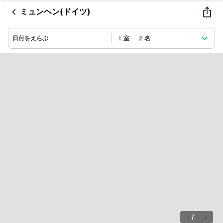
ミュンヘン(ドイツ)
日付をえらぶ
1室 2名
1
/
13