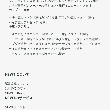
サンフランシスコ旅行
ボストン旅行
フロリダ旅行
ワシントンDC旅行
カナダ旅行
バンクーバー旅行
トロント旅行
イエローナイフ旅行
カリブ・中南米
ペルー旅行
メキシコ旅行
カンクン旅行
ブラジル旅行
キューバ旅行
ハイチ旅行
アルゼンチン旅行
中東・アフリカ
トルコ旅行
イスタンブール旅行
アンカラ旅行
イズミール旅行
カッパドキア旅行
パムッカレ旅行
ヨルダン旅行
アラブ首長国連邦旅行
アブダビ旅行
ドバイ旅行
モロッコ旅行
カサブランカ旅行
エジプト旅行
カイロ旅行
南アフリカ旅行
ケープタウン旅行
ケニア旅行
モーリシャス旅行
カタール旅行
ドーハ旅行
NEWTについて
運営会社について
はじめての方へ
NEWT Brand
NEWTのサービス
NEWTポイント