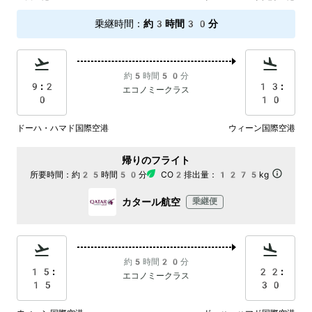
乗継時間
：
約3時間30分
約5時間50分
9:2
13:
エコノミークラス
0
10
ドーハ・ハマド国際空港
ウィーン国際空港
帰りのフライト
所要時間：
約25時間50分
CO2排出量：
1275kg
カタール航空
乗継便
約5時間20分
15:
22:
エコノミークラス
15
30