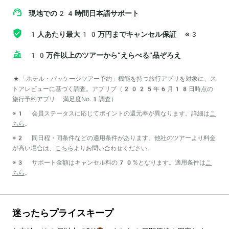
現地での24時間日本語サポート
1人あたり最大10万円までキャンセル保証
※3
10万件以上のツアーから“えらべる”品ぞろえ
*「ホテル・パッケージツアー予約」機能を持つ旅行アプリを対象に、ス
トアレビューに基づく調査。アプリブ（2025年6月18日時点の
旅行予約アプリ 満足度No.1調査）
※1 会員ステータスに応じてポイントの還元率が異なります。詳細は
こ
ちら
。
※2 同日程・同条件などの適用条件があります。他社のツアーより料金
が高い場合は、
こちら
よりお問い合わせください。
※3 サポート金額はキャンセル料の70%となります。適用条件は
こ
ちら
。
迷ったらプライスキープ