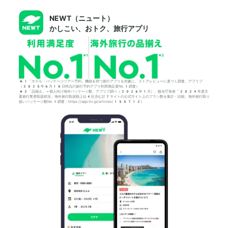
NEWT（ニュート）
かしこい、おトク、旅行アプリ
*1「ホテル・パッケージツアー予約」機能を持つ旅行アプリを対象に、ストアレビューに基づく調査。アプリブ
（2025年6月18日時点の旅行予約アプリ利用満足度No.1調査）
*2「品揃え」＝個人向け海外パッケージ数。アプリブ調べ（2026年1月）。観光庁発表「2024年度主
要旅行業者取扱状況」海外旅行取扱額上位4社含む計7サイトの公式サイト上のプラン数を集計・比較。海外旅行取り
扱いパッケージ数No.1調査：https://app-liv.jp/articles/155712/