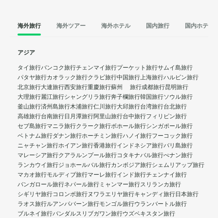
海外旅行
海外ツアー
海外ホテル
国内旅行
国内ホテル
アジア
タイ旅行
バンコク旅行
チェンマイ旅行
プーケット旅行
サムイ島旅行
パタヤ旅行
カオラック旅行
クラビ旅行
中国旅行
上海旅行
ハルビン旅行
北京旅行
大連旅行
西安旅行
重慶旅行
蘇州 旅行
成都旅行
昆明旅行
大理旅行
麗江旅行
シャングリラ旅行
奔子欄旅行
韓国旅行
ソウル旅行
釜山旅行
済州島旅行
木浦旅行
仁川旅行
大邱旅行
台湾旅行
台北旅行
高雄旅行
台南旅行
日月潭旅行
阿里山旅行
台中旅行
フィリピン旅行
セブ島旅行
マニラ旅行
クラーク旅行
ボホール旅行
シンガポール旅行
ベトナム旅行
ダナン旅行
ホーチミン旅行
ハノイ旅行
フーコック旅行
ニャチャン旅行
ホイアン旅行
香港旅行
インドネシア旅行
バリ島旅行
マレーシア旅行
クアラルンプール旅行
コタキナバル旅行
ぺナン旅行
ランカウイ旅行
ジョホールバル旅行
カンボジア旅行
シェムリアップ旅行
マカオ旅行
モルディブ旅行
マーレ旅行
インド旅行
チェンナイ旅行
バンガロール旅行
ネパール旅行
ミャンマー旅行
スリランカ旅行
シギリヤ旅行
コロンボ旅行
ヌワラエリヤ旅行
キャンディ旅行
日本旅行
ラオス旅行
ルアンパバーン旅行
モンゴル旅行
ウランバートル旅行
ブルネイ旅行
バンダルスリブガワン旅行
ウズベキスタン旅行