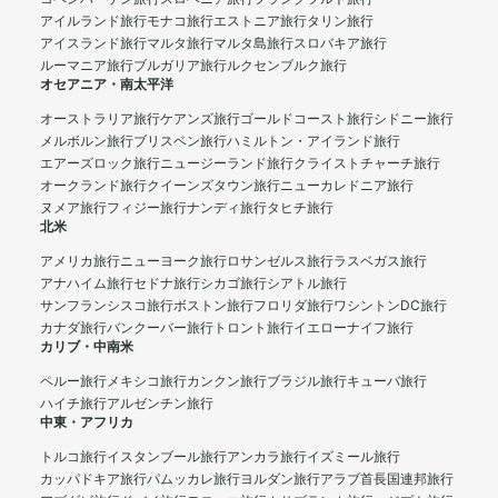
アイルランド旅行
モナコ旅行
エストニア旅行
タリン旅行
アイスランド旅行
マルタ旅行
マルタ島旅行
スロバキア旅行
ルーマニア旅行
ブルガリア旅行
ルクセンブルク旅行
オセアニア・南太平洋
オーストラリア旅行
ケアンズ旅行
ゴールドコースト旅行
シドニー旅行
メルボルン旅行
ブリスベン旅行
ハミルトン・アイランド旅行
エアーズロック旅行
ニュージーランド旅行
クライストチャーチ旅行
オークランド旅行
クイーンズタウン旅行
ニューカレドニア旅行
ヌメア旅行
フィジー旅行
ナンディ旅行
タヒチ旅行
北米
アメリカ旅行
ニューヨーク旅行
ロサンゼルス旅行
ラスベガス旅行
アナハイム旅行
セドナ旅行
シカゴ旅行
シアトル旅行
サンフランシスコ旅行
ボストン旅行
フロリダ旅行
ワシントンDC旅行
カナダ旅行
バンクーバー旅行
トロント旅行
イエローナイフ旅行
カリブ・中南米
ペルー旅行
メキシコ旅行
カンクン旅行
ブラジル旅行
キューバ旅行
ハイチ旅行
アルゼンチン旅行
中東・アフリカ
トルコ旅行
イスタンブール旅行
アンカラ旅行
イズミール旅行
カッパドキア旅行
パムッカレ旅行
ヨルダン旅行
アラブ首長国連邦旅行