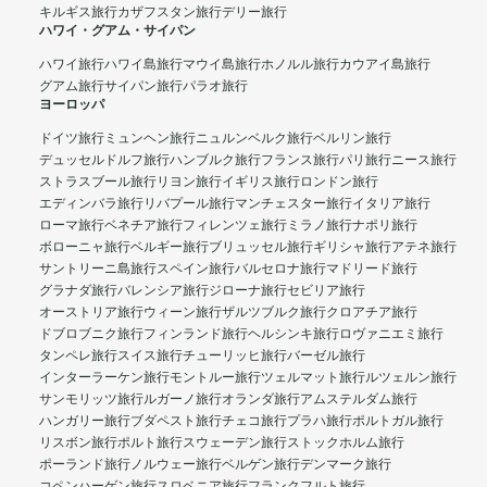
キルギス旅行
カザフスタン旅行
デリー旅行
ハワイ・グアム・サイパン
ハワイ旅行
ハワイ島旅行
マウイ島旅行
ホノルル旅行
カウアイ島旅行
グアム旅行
サイパン旅行
パラオ旅行
ヨーロッパ
ドイツ旅行
ミュンヘン旅行
ニュルンベルク旅行
ベルリン旅行
デュッセルドルフ旅行
ハンブルク旅行
フランス旅行
パリ旅行
ニース旅行
ストラスブール旅行
リヨン旅行
イギリス旅行
ロンドン旅行
エディンバラ旅行
リバプール旅行
マンチェスター旅行
イタリア旅行
ローマ旅行
ベネチア旅行
フィレンツェ旅行
ミラノ旅行
ナポリ旅行
ボローニャ旅行
ベルギー旅行
ブリュッセル旅行
ギリシャ旅行
アテネ旅行
サントリーニ島旅行
スペイン旅行
バルセロナ旅行
マドリード旅行
グラナダ旅行
バレンシア旅行
ジローナ旅行
セビリア旅行
オーストリア旅行
ウィーン旅行
ザルツブルク旅行
クロアチア旅行
ドブロブニク旅行
フィンランド旅行
ヘルシンキ旅行
ロヴァニエミ旅行
タンペレ旅行
スイス旅行
チューリッヒ旅行
バーゼル旅行
インターラーケン旅行
モントルー旅行
ツェルマット旅行
ルツェルン旅行
サンモリッツ旅行
ルガーノ旅行
オランダ旅行
アムステルダム旅行
ハンガリー旅行
ブダペスト旅行
チェコ旅行
プラハ旅行
ポルトガル旅行
リスボン旅行
ポルト旅行
スウェーデン旅行
ストックホルム旅行
ポーランド旅行
ノルウェー旅行
ベルゲン旅行
デンマーク旅行
コペンハーゲン旅行
スロベニア旅行
フランクフルト旅行