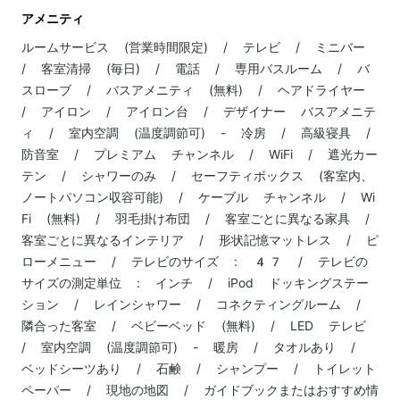
アメニティ
ルームサービス (営業時間限定) / テレビ / ミニバー
/ 客室清掃 (毎日) / 電話 / 専用バスルーム / バ
スローブ / バスアメニティ (無料) / ヘアドライヤー
/ アイロン / アイロン台 / デザイナー バスアメニテ
ィ / 室内空調 (温度調節可) - 冷房 / 高級寝具 /
防音室 / プレミアム チャンネル / WiFi / 遮光カー
テン / シャワーのみ / セーフティボックス (客室内、
ノートパソコン収容可能) / ケーブル チャンネル / Wi
Fi (無料) / 羽毛掛け布団 / 客室ごとに異なる家具 /
客室ごとに異なるインテリア / 形状記憶マットレス / ピ
ローメニュー / テレビのサイズ : 47 / テレビの
サイズの測定単位 : インチ / iPod ドッキングステー
ション / レインシャワー / コネクティングルーム /
隣合った客室 / ベビーベッド (無料) / LED テレビ
/ 室内空調 (温度調節可) - 暖房 / タオルあり /
ベッドシーツあり / 石鹸 / シャンプー / トイレット
ペーパー / 現地の地図 / ガイドブックまたはおすすめ情