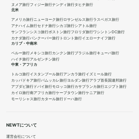
ヌメア旅行
フィジー旅行
ナンディ旅行
タヒチ旅行
北米
アメリカ旅行
ニューヨーク旅行
ロサンゼルス旅行
ラスベガス旅行
アナハイム旅行
セドナ旅行
シカゴ旅行
シアトル旅行
サンフランシスコ旅行
ボストン旅行
フロリダ旅行
ワシントンDC旅行
カナダ旅行
バンクーバー旅行
トロント旅行
イエローナイフ旅行
カリブ・中南米
ペルー旅行
メキシコ旅行
カンクン旅行
ブラジル旅行
キューバ旅行
ハイチ旅行
アルゼンチン旅行
中東・アフリカ
トルコ旅行
イスタンブール旅行
アンカラ旅行
イズミール旅行
カッパドキア旅行
パムッカレ旅行
ヨルダン旅行
アラブ首長国連邦旅行
アブダビ旅行
ドバイ旅行
モロッコ旅行
カサブランカ旅行
エジプト旅行
カイロ旅行
南アフリカ旅行
ケープタウン旅行
ケニア旅行
モーリシャス旅行
カタール旅行
ドーハ旅行
NEWTについて
運営会社について