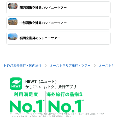
関西国際空港発のシドニーツアー
中部国際空港発のシドニーツアー
福岡空港発のシドニーツアー
NEWT海外旅行・国内旅行
オーストラリア旅行・ツアー
オーストラ
NEWT（ニュート）
かしこい、おトク、旅行アプリ
*1「ホテル・パッケージツアー予約」機能を持つ旅行アプリを対象に、ストアレビューに基づく調査。アプリブ
（2025年6月18日時点の旅行予約アプリ利用満足度No.1調査）