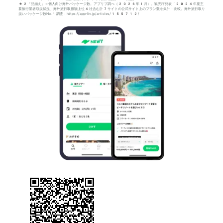
*2「品揃え」＝個人向け海外パッケージ数。アプリブ調べ（2026年1月）。観光庁発表「2024年度主
要旅行業者取扱状況」海外旅行取扱額上位4社含む計7サイトの公式サイト上のプラン数を集計・比較。海外旅行取り
扱いパッケージ数No.1調査：https://app-liv.jp/articles/155712/