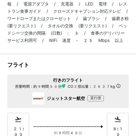
報 / 電源アダプタ / 充電器 / LED 電球 / レス
トラン食事ガイド / クローズドキャプション対応テレビ /
ワードローブまたはクローゼット / 歯ブラシ / 歯磨き粉
(要リクエスト) / タオルの交換 (要リクエスト) / ベッ
ドシーツ交換の間隔 (日数) : 3 / 食事のデリバリー
サービス利用可 / WiFi 速度 - 25 Mbps 以上
フライト
行きのフライト
所要時間：
約9時間50分
CO2排出量：
2637kg
ジェットスター航空
直行便
21:
8:1
約9時間40分
00
0