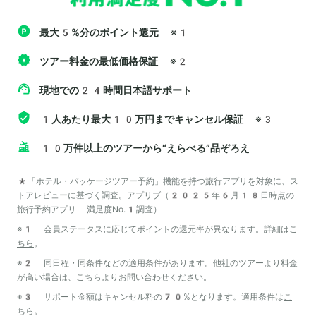
最大5%分のポイント還元
※1
ツアー料金の最低価格保証
※2
現地での24時間日本語サポート
1人あたり最大10万円までキャンセル保証
※3
10万件以上のツアーから“えらべる”品ぞろえ
*「ホテル・パッケージツアー予約」機能を持つ旅行アプリを対象に、ス
トアレビューに基づく調査。アプリブ（2025年6月18日時点の
旅行予約アプリ 満足度No.1調査）
※1 会員ステータスに応じてポイントの還元率が異なります。詳細は
こ
ちら
。
※2 同日程・同条件などの適用条件があります。他社のツアーより料金
が高い場合は、
こちら
よりお問い合わせください。
※3 サポート金額はキャンセル料の70%となります。適用条件は
こ
ちら
。