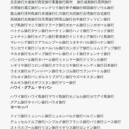
北京旅行
大連旅行
西安旅行
重慶旅行
蘇州 旅行
成都旅行
昆明旅行
大理旅行
麗江旅行
シャングリラ旅行
奔子欄旅行
韓国旅行
ソウル旅行
釜山旅行
済州島旅行
木浦旅行
仁川旅行
大邱旅行
台湾旅行
台北旅行
高雄旅行
台南旅行
日月潭旅行
阿里山旅行
台中旅行
フィリピン旅行
セブ島旅行
マニラ旅行
クラーク旅行
ボホール旅行
シンガポール旅行
ベトナム旅行
ダナン旅行
ホーチミン旅行
ハノイ旅行
フーコック旅行
ニャチャン旅行
ホイアン旅行
香港旅行
インドネシア旅行
バリ島旅行
マレーシア旅行
クアラルンプール旅行
コタキナバル旅行
ぺナン旅行
ランカウイ旅行
ジョホールバル旅行
カンボジア旅行
シェムリアップ旅行
マカオ旅行
モルディブ旅行
マーレ旅行
インド旅行
チェンナイ旅行
バンガロール旅行
ネパール旅行
ミャンマー旅行
スリランカ旅行
シギリヤ旅行
コロンボ旅行
ヌワラエリヤ旅行
キャンディ旅行
日本旅行
ラオス旅行
ルアンパバーン旅行
モンゴル旅行
ウランバートル旅行
ブルネイ旅行
バンダルスリブガワン旅行
ウズベキスタン旅行
キルギス旅行
カザフスタン旅行
デリー旅行
ハワイ・グアム・サイパン
ハワイ旅行
ハワイ島旅行
マウイ島旅行
ホノルル旅行
カウアイ島旅行
グアム旅行
サイパン旅行
パラオ旅行
ヨーロッパ
ドイツ旅行
ミュンヘン旅行
ニュルンベルク旅行
ベルリン旅行
デュッセルドルフ旅行
ハンブルク旅行
フランス旅行
パリ旅行
ニース旅行
ストラスブール旅行
リヨン旅行
イギリス旅行
ロンドン旅行