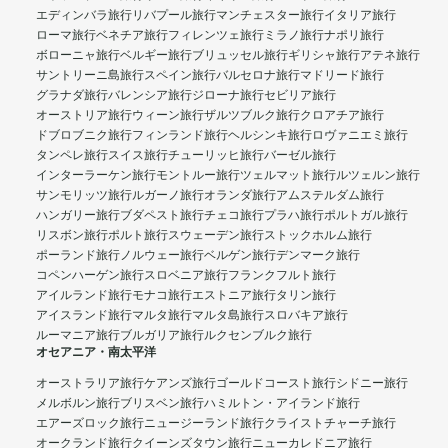
エディンバラ旅行
リバプール旅行
マンチェスター旅行
イタリア旅行
ローマ旅行
ベネチア旅行
フィレンツェ旅行
ミラノ旅行
ナポリ旅行
ボローニャ旅行
ベルギー旅行
ブリュッセル旅行
ギリシャ旅行
アテネ旅行
サントリーニ島旅行
スペイン旅行
バルセロナ旅行
マドリード旅行
グラナダ旅行
バレンシア旅行
ジローナ旅行
セビリア旅行
オーストリア旅行
ウィーン旅行
ザルツブルク旅行
クロアチア旅行
ドブロブニク旅行
フィンランド旅行
ヘルシンキ旅行
ロヴァニエミ旅行
タンペレ旅行
スイス旅行
チューリッヒ旅行
バーゼル旅行
インターラーケン旅行
モントルー旅行
ツェルマット旅行
ルツェルン旅行
サンモリッツ旅行
ルガーノ旅行
オランダ旅行
アムステルダム旅行
ハンガリー旅行
ブダペスト旅行
チェコ旅行
プラハ旅行
ポルトガル旅行
リスボン旅行
ポルト旅行
スウェーデン旅行
ストックホルム旅行
ポーランド旅行
ノルウェー旅行
ベルゲン旅行
デンマーク旅行
コペンハーゲン旅行
スロベニア旅行
フランクフルト旅行
アイルランド旅行
モナコ旅行
エストニア旅行
タリン旅行
アイスランド旅行
マルタ旅行
マルタ島旅行
スロバキア旅行
ルーマニア旅行
ブルガリア旅行
ルクセンブルク旅行
オセアニア・南太平洋
オーストラリア旅行
ケアンズ旅行
ゴールドコースト旅行
シドニー旅行
メルボルン旅行
ブリスベン旅行
ハミルトン・アイランド旅行
エアーズロック旅行
ニュージーランド旅行
クライストチャーチ旅行
オークランド旅行
クイーンズタウン旅行
ニューカレドニア旅行