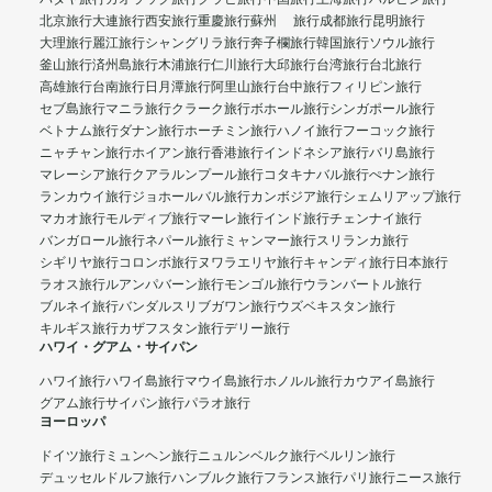
北京旅行
大連旅行
西安旅行
重慶旅行
蘇州 旅行
成都旅行
昆明旅行
大理旅行
麗江旅行
シャングリラ旅行
奔子欄旅行
韓国旅行
ソウル旅行
釜山旅行
済州島旅行
木浦旅行
仁川旅行
大邱旅行
台湾旅行
台北旅行
高雄旅行
台南旅行
日月潭旅行
阿里山旅行
台中旅行
フィリピン旅行
セブ島旅行
マニラ旅行
クラーク旅行
ボホール旅行
シンガポール旅行
ベトナム旅行
ダナン旅行
ホーチミン旅行
ハノイ旅行
フーコック旅行
ニャチャン旅行
ホイアン旅行
香港旅行
インドネシア旅行
バリ島旅行
マレーシア旅行
クアラルンプール旅行
コタキナバル旅行
ぺナン旅行
ランカウイ旅行
ジョホールバル旅行
カンボジア旅行
シェムリアップ旅行
マカオ旅行
モルディブ旅行
マーレ旅行
インド旅行
チェンナイ旅行
バンガロール旅行
ネパール旅行
ミャンマー旅行
スリランカ旅行
シギリヤ旅行
コロンボ旅行
ヌワラエリヤ旅行
キャンディ旅行
日本旅行
ラオス旅行
ルアンパバーン旅行
モンゴル旅行
ウランバートル旅行
ブルネイ旅行
バンダルスリブガワン旅行
ウズベキスタン旅行
キルギス旅行
カザフスタン旅行
デリー旅行
ハワイ・グアム・サイパン
ハワイ旅行
ハワイ島旅行
マウイ島旅行
ホノルル旅行
カウアイ島旅行
グアム旅行
サイパン旅行
パラオ旅行
ヨーロッパ
ドイツ旅行
ミュンヘン旅行
ニュルンベルク旅行
ベルリン旅行
デュッセルドルフ旅行
ハンブルク旅行
フランス旅行
パリ旅行
ニース旅行