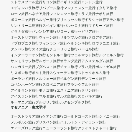
ストラスブール旅行
リヨン旅行
イギリス旅行
ロンドン旅行
エディンバラ旅行
リバプール旅行
マンチェスター旅行
イタリア旅行
ローマ旅行
ベネチア旅行
フィレンツェ旅行
ミラノ旅行
ナポリ旅行
ボローニャ旅行
ベルギー旅行
ブリュッセル旅行
ギリシャ旅行
アテネ旅行
サントリーニ島旅行
スペイン旅行
バルセロナ旅行
マドリード旅行
グラナダ旅行
バレンシア旅行
ジローナ旅行
セビリア旅行
オーストリア旅行
ウィーン旅行
ザルツブルク旅行
クロアチア旅行
ドブロブニク旅行
フィンランド旅行
ヘルシンキ旅行
ロヴァニエミ旅行
タンペレ旅行
スイス旅行
チューリッヒ旅行
バーゼル旅行
インターラーケン旅行
モントルー旅行
ツェルマット旅行
ルツェルン旅行
サンモリッツ旅行
ルガーノ旅行
オランダ旅行
アムステルダム旅行
ハンガリー旅行
ブダペスト旅行
チェコ旅行
プラハ旅行
ポルトガル旅行
リスボン旅行
ポルト旅行
スウェーデン旅行
ストックホルム旅行
ポーランド旅行
ノルウェー旅行
ベルゲン旅行
デンマーク旅行
コペンハーゲン旅行
スロベニア旅行
フランクフルト旅行
アイルランド旅行
モナコ旅行
エストニア旅行
タリン旅行
アイスランド旅行
マルタ旅行
マルタ島旅行
スロバキア旅行
ルーマニア旅行
ブルガリア旅行
ルクセンブルク旅行
オセアニア・南太平洋
オーストラリア旅行
ケアンズ旅行
ゴールドコースト旅行
シドニー旅行
メルボルン旅行
ブリスベン旅行
ハミルトン・アイランド旅行
エアーズロック旅行
ニュージーランド旅行
クライストチャーチ旅行