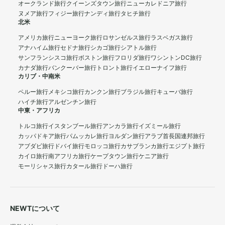
オークランド旅行
クイーンズタウン旅行
ニューカレドニア旅行
ヌメア旅行
フィジー旅行
ナンディ旅行
タヒチ旅行
北米
アメリカ旅行
ニューヨーク旅行
ロサンゼルス旅行
ラスベガス旅行
アナハイム旅行
セドナ旅行
シカゴ旅行
シアトル旅行
サンフランシスコ旅行
ボストン旅行
フロリダ旅行
ワシントンDC旅行
カナダ旅行
バンクーバー旅行
トロント旅行
イエローナイフ旅行
カリブ・中南米
ペルー旅行
メキシコ旅行
カンクン旅行
ブラジル旅行
キューバ旅行
ハイチ旅行
アルゼンチン旅行
中東・アフリカ
トルコ旅行
イスタンブール旅行
アンカラ旅行
イズミール旅行
カッパドキア旅行
パムッカレ旅行
ヨルダン旅行
アラブ首長国連邦旅行
アブダビ旅行
ドバイ旅行
モロッコ旅行
カサブランカ旅行
エジプト旅行
カイロ旅行
南アフリカ旅行
ケープタウン旅行
ケニア旅行
モーリシャス旅行
カタール旅行
ドーハ旅行
NEWTについて