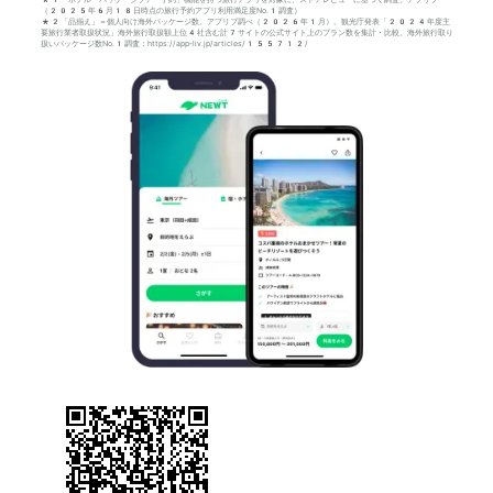
*1「ホテル・パッケージツアー予約」機能を持つ旅行アプリを対象に、ストアレビューに基づく調査。アプリブ
（2025年6月18日時点の旅行予約アプリ利用満足度No.1調査）
*2「品揃え」＝個人向け海外パッケージ数。アプリブ調べ（2026年1月）。観光庁発表「2024年度主
要旅行業者取扱状況」海外旅行取扱額上位4社含む計7サイトの公式サイト上のプラン数を集計・比較。海外旅行取り
扱いパッケージ数No.1調査：https://app-liv.jp/articles/155712/