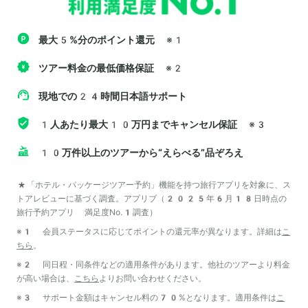
最大5%分のポイント還元
※1
ツアー料金の最低価格保証
※2
現地での24時間日本語サポート
1人あたり最大10万円までキャンセル保証
※3
10万件以上のツアーから“えらべる”品ぞろえ
*「ホテル・パッケージツアー予約」機能を持つ旅行アプリを対象に、ス
トアレビューに基づく調査。アプリブ（2025年6月18日時点の
旅行予約アプリ 満足度No.1調査）
※1 会員ステータスに応じてポイントの還元率が異なります。詳細は
こ
ちら
。
※2 同日程・同条件などの適用条件があります。他社のツアーより料金
が高い場合は、
こちら
よりお問い合わせください。
※3 サポート金額はキャンセル料の70%となります。適用条件は
こ