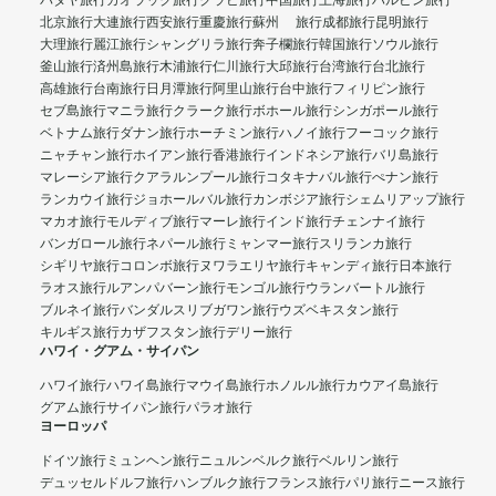
パタヤ旅行
カオラック旅行
クラビ旅行
中国旅行
上海旅行
ハルビン旅行
北京旅行
大連旅行
西安旅行
重慶旅行
蘇州 旅行
成都旅行
昆明旅行
大理旅行
麗江旅行
シャングリラ旅行
奔子欄旅行
韓国旅行
ソウル旅行
釜山旅行
済州島旅行
木浦旅行
仁川旅行
大邱旅行
台湾旅行
台北旅行
高雄旅行
台南旅行
日月潭旅行
阿里山旅行
台中旅行
フィリピン旅行
セブ島旅行
マニラ旅行
クラーク旅行
ボホール旅行
シンガポール旅行
ベトナム旅行
ダナン旅行
ホーチミン旅行
ハノイ旅行
フーコック旅行
ニャチャン旅行
ホイアン旅行
香港旅行
インドネシア旅行
バリ島旅行
マレーシア旅行
クアラルンプール旅行
コタキナバル旅行
ぺナン旅行
ランカウイ旅行
ジョホールバル旅行
カンボジア旅行
シェムリアップ旅行
マカオ旅行
モルディブ旅行
マーレ旅行
インド旅行
チェンナイ旅行
バンガロール旅行
ネパール旅行
ミャンマー旅行
スリランカ旅行
シギリヤ旅行
コロンボ旅行
ヌワラエリヤ旅行
キャンディ旅行
日本旅行
ラオス旅行
ルアンパバーン旅行
モンゴル旅行
ウランバートル旅行
ブルネイ旅行
バンダルスリブガワン旅行
ウズベキスタン旅行
キルギス旅行
カザフスタン旅行
デリー旅行
ハワイ・グアム・サイパン
ハワイ旅行
ハワイ島旅行
マウイ島旅行
ホノルル旅行
カウアイ島旅行
グアム旅行
サイパン旅行
パラオ旅行
ヨーロッパ
ドイツ旅行
ミュンヘン旅行
ニュルンベルク旅行
ベルリン旅行
デュッセルドルフ旅行
ハンブルク旅行
フランス旅行
パリ旅行
ニース旅行