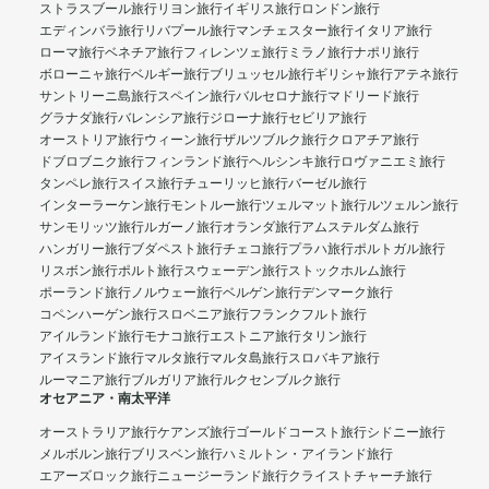
ストラスブール旅行
リヨン旅行
イギリス旅行
ロンドン旅行
エディンバラ旅行
リバプール旅行
マンチェスター旅行
イタリア旅行
ローマ旅行
ベネチア旅行
フィレンツェ旅行
ミラノ旅行
ナポリ旅行
ボローニャ旅行
ベルギー旅行
ブリュッセル旅行
ギリシャ旅行
アテネ旅行
サントリーニ島旅行
スペイン旅行
バルセロナ旅行
マドリード旅行
グラナダ旅行
バレンシア旅行
ジローナ旅行
セビリア旅行
オーストリア旅行
ウィーン旅行
ザルツブルク旅行
クロアチア旅行
ドブロブニク旅行
フィンランド旅行
ヘルシンキ旅行
ロヴァニエミ旅行
タンペレ旅行
スイス旅行
チューリッヒ旅行
バーゼル旅行
インターラーケン旅行
モントルー旅行
ツェルマット旅行
ルツェルン旅行
サンモリッツ旅行
ルガーノ旅行
オランダ旅行
アムステルダム旅行
ハンガリー旅行
ブダペスト旅行
チェコ旅行
プラハ旅行
ポルトガル旅行
リスボン旅行
ポルト旅行
スウェーデン旅行
ストックホルム旅行
ポーランド旅行
ノルウェー旅行
ベルゲン旅行
デンマーク旅行
コペンハーゲン旅行
スロベニア旅行
フランクフルト旅行
アイルランド旅行
モナコ旅行
エストニア旅行
タリン旅行
アイスランド旅行
マルタ旅行
マルタ島旅行
スロバキア旅行
ルーマニア旅行
ブルガリア旅行
ルクセンブルク旅行
オセアニア・南太平洋
オーストラリア旅行
ケアンズ旅行
ゴールドコースト旅行
シドニー旅行
メルボルン旅行
ブリスベン旅行
ハミルトン・アイランド旅行
エアーズロック旅行
ニュージーランド旅行
クライストチャーチ旅行