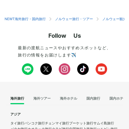
姉妹全員に一人ずつ求婚したけれど、すべて断ら
が一層美しく、北欧
れたという逸話に基づいて名付けられたのだと言
す。画家のムンクも
われています。ユニークな名前のついた滝が豊富
インスパイアされ、
で、守る人の目を楽しませてくれることでしょ
るほど。美しい景観
NEWT海外旅行・国内旅行
ノルウェー旅行・ツアー
ノルウェー観光
う。
にぴったりの場所で
Follow Us
最新の渡航ニュースやおすすめスポットなど、
旅行の情報をお届けします✈️
海外旅行
海外ツアー
海外ホテル
国内旅行
国内ホテル
アジア
タイ旅行
バンコク旅行
チェンマイ旅行
プーケット旅行
サムイ島旅行