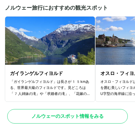
ノルウェー旅行におすすめの観光スポット
ガイランゲルフィヨルド
オスロ・フィヨ
「ガイランゲルフィヨルド」は長さが15kmあ
オスロ・フィヨルド
る、世界最大級のフィヨルドです。見どころは
を囲む美しいフィヨ
「7人姉妹の滝」や「求婚者の滝」、「花嫁の
U字型の海岸線に沿
ベール」などの壮大な滝。特に観光客に親しまれ
力。オスロ市内から
ているのが、「7人姉妹の滝」と「求婚者の
ィヨルドクルーズが
滝」です。2つの滝はお互いに対岸にあるので
が点在し、自然の息
ノルウェーのスポット情報をみる
すが、「7人姉妹の滝」は落差が250ｍで、
とができます。クル
細い滝が7本流れ落ちています。対岸にある
辺で行うハイキング
「求婚者の滝」は落差170ｍの滝です。7人
アアクティビティも