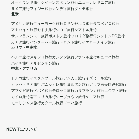
オークランド旅行
クイーンズタウン旅行
ニューカレドニア旅行
ヌメア旅行
フィジー旅行
ナンディ旅行
タヒチ旅行
北米
アメリカ旅行
ニューヨーク旅行
ロサンゼルス旅行
ラスベガス旅行
アナハイム旅行
セドナ旅行
シカゴ旅行
シアトル旅行
サンフランシスコ旅行
ボストン旅行
フロリダ旅行
ワシントンDC旅行
カナダ旅行
バンクーバー旅行
トロント旅行
イエローナイフ旅行
カリブ・中南米
ペルー旅行
メキシコ旅行
カンクン旅行
ブラジル旅行
キューバ旅行
ハイチ旅行
アルゼンチン旅行
中東・アフリカ
トルコ旅行
イスタンブール旅行
アンカラ旅行
イズミール旅行
カッパドキア旅行
パムッカレ旅行
ヨルダン旅行
アラブ首長国連邦旅行
アブダビ旅行
ドバイ旅行
モロッコ旅行
カサブランカ旅行
エジプト旅行
カイロ旅行
南アフリカ旅行
ケープタウン旅行
ケニア旅行
モーリシャス旅行
カタール旅行
ドーハ旅行
NEWTについて