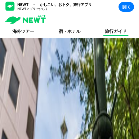
NEWT - かしこい、おトク、旅行アプリ
開く
NEWTアプリでひらく
海外ツアー
宿・ホテル
旅行ガイド