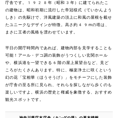
庁舎です。1928年（昭和3年）に建てられたこ
の建物は、昭和初期に流行した帝冠様式（ていかんよう
しき）の先駆けで、洋風建築の頂上に和風の屋根を載せ
たユニークなデザインが特徴。高さ約49mの塔は、
まさに王者の風格を漂わせています。
平日の開庁時間内であれば、建物内部を見学することも
可能！アール・デコ調の装飾がうつくしい玄関ホール
や、横浜港を一望できる6階の屋上展望台など、見ど
ころがたくさんあります。特に、極楽浄土に咲くという
幻の花「宝相華（ほうそうげ）」をモチーフにした装飾
が庁舎の至る所に見られ、それらを探しながら歩くのも
楽しいですよ。横浜の歴史と権威を象徴する、おすすめ
観光スポットです。
神奈川県庁本庁舎（キングの塔）の基本情報