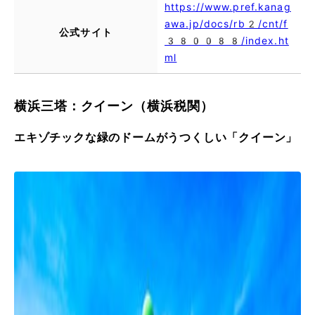
https://www.pref.kanag
awa.jp/docs/rb2/cnt/f
公式サイト
380088/index.ht
ml
横浜三塔：クイーン（横浜税関）
エキゾチックな緑のドームがうつくしい「クイーン」