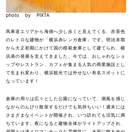
photo by PIXTA
馬車道エリアから海側へ少し歩くと見えてくる、赤茶色
のレトロな建物が「横浜赤レンガ倉庫」です。明治末期
から大正初期にかけて国の模範倉庫として建てられ、横
浜港の発展を支えてきました。今では、おしゃれなショ
ップやレストラン、カフェが集まる人気の商業施設とし
て生まれ変わり、横浜観光では外せない有名スポットに
なっています！
倉庫の周りは広々とした公園になっていて、潮風を感じ
ながらのんびり散策するだけでも気持ちいい！週末には
さまざまなイベントが開催され、いつ訪れても活気に満
ちています。夜になると建物全体がライトアップされ、
昼間とは違うロマンチックな雰囲気に。水面に映る光が