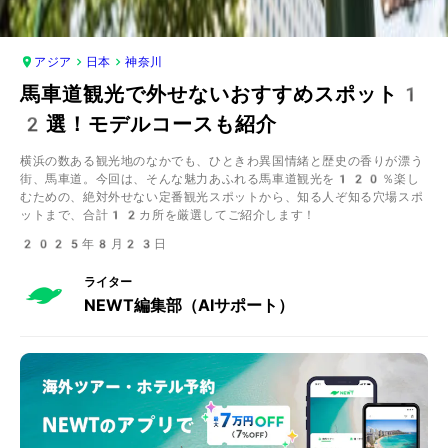
アジア
日本
神奈川
馬車道観光で外せないおすすめスポット1
2選！モデルコースも紹介
横浜の数ある観光地のなかでも、ひときわ異国情緒と歴史の香りが漂う
街、馬車道。今回は、そんな魅力あふれる馬車道観光を120％楽し
むための、絶対外せない定番観光スポットから、知る人ぞ知る穴場スポ
ットまで、合計12カ所を厳選してご紹介します！
2025年8月23日
ライター
NEWT編集部（AIサポート）