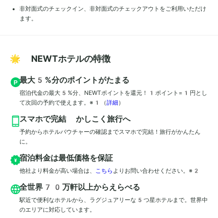
非対面式のチェックイン、非対面式のチェックアウトをご利用いただけ
ます。
🌟 NEWTホテルの特徴
最大5%分のポイントがたまる
宿泊代金の最大5%分、NEWTポイントを還元！1ポイント=1円とし
て次回の予約で使えます。※1
（
詳細
）
スマホで完結 かしこく旅行へ
予約からホテルバウチャーの確認までスマホで完結！旅行がかんたん
に。
宿泊料金は最低価格を保証
他社より料金が高い場合は、
こちら
よりお問い合わせください。※2
全世界70万軒以上からえらべる
駅近で便利なホテルから、ラグジュアリーな5つ星ホテルまで。世界中
のエリアに対応しています。