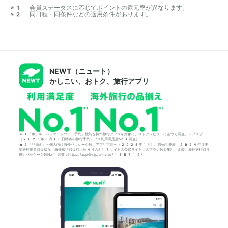
※1 会員ステータスに応じてポイントの還元率が異なります。

※2 同日程・同条件などの適用条件があります。
NEWT（ニュート）
かしこい、おトク、旅行アプリ
*1「ホテル・パッケージツアー予約」機能を持つ旅行アプリを対象に、ストアレビューに基づく調査。アプリブ
（2025年6月18日時点の旅行予約アプリ利用満足度No.1調査）
*2「品揃え」＝個人向け海外パッケージ数。アプリブ調べ（2026年1月）。観光庁発表「2024年度主
要旅行業者取扱状況」海外旅行取扱額上位4社含む計7サイトの公式サイト上のプラン数を集計・比較。海外旅行取り
扱いパッケージ数No.1調査：https://app-liv.jp/articles/155712/