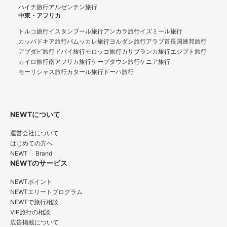
ハイチ旅行
アルゼンチン旅行
中東・アフリカ
トルコ旅行
イスタンブール旅行
アンカラ旅行
イズミール旅行
カッパドキア旅行
パムッカレ旅行
ヨルダン旅行
アラブ首長国連邦旅行
アブダビ旅行
ドバイ旅行
モロッコ旅行
カサブランカ旅行
エジプト旅行
カイロ旅行
南アフリカ旅行
ケープタウン旅行
ケニア旅行
モーリシャス旅行
カタール旅行
ドーハ旅行
NEWTについて
運営会社について
はじめての方へ
NEWT Brand
NEWTのサービス
NEWTポイント
NEWTエリートプログラム
NEWTで旅行相談
VIP旅行の相談
広告掲載について