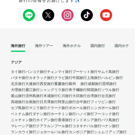
旅行の情報をお届けします✈️
海外旅行
海外ツアー
海外ホテル
国内旅行
国内ホテル
アジア
タイ旅行
バンコク旅行
チェンマイ旅行
プーケット旅行
サムイ島旅行
パタヤ旅行
カオラック旅行
クラビ旅行
中国旅行
上海旅行
ハルビン旅行
北京旅行
大連旅行
西安旅行
重慶旅行
蘇州 旅行
成都旅行
昆明旅行
大理旅行
麗江旅行
シャングリラ旅行
奔子欄旅行
韓国旅行
ソウル旅行
釜山旅行
済州島旅行
木浦旅行
仁川旅行
大邱旅行
台湾旅行
台北旅行
高雄旅行
台南旅行
日月潭旅行
阿里山旅行
台中旅行
フィリピン旅行
セブ島旅行
マニラ旅行
クラーク旅行
ボホール旅行
シンガポール旅行
ベトナム旅行
ダナン旅行
ホーチミン旅行
ハノイ旅行
フーコック旅行
ニャチャン旅行
ホイアン旅行
香港旅行
インドネシア旅行
バリ島旅行
マレーシア旅行
クアラルンプール旅行
コタキナバル旅行
ぺナン旅行
ランカウイ旅行
ジョホールバル旅行
カンボジア旅行
シェムリアップ旅行