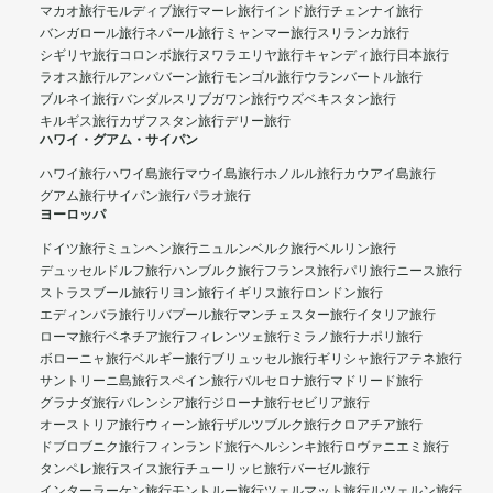
マカオ旅行
モルディブ旅行
マーレ旅行
インド旅行
チェンナイ旅行
バンガロール旅行
ネパール旅行
ミャンマー旅行
スリランカ旅行
シギリヤ旅行
コロンボ旅行
ヌワラエリヤ旅行
キャンディ旅行
日本旅行
ラオス旅行
ルアンパバーン旅行
モンゴル旅行
ウランバートル旅行
ブルネイ旅行
バンダルスリブガワン旅行
ウズベキスタン旅行
キルギス旅行
カザフスタン旅行
デリー旅行
ハワイ・グアム・サイパン
ハワイ旅行
ハワイ島旅行
マウイ島旅行
ホノルル旅行
カウアイ島旅行
グアム旅行
サイパン旅行
パラオ旅行
ヨーロッパ
ドイツ旅行
ミュンヘン旅行
ニュルンベルク旅行
ベルリン旅行
デュッセルドルフ旅行
ハンブルク旅行
フランス旅行
パリ旅行
ニース旅行
ストラスブール旅行
リヨン旅行
イギリス旅行
ロンドン旅行
エディンバラ旅行
リバプール旅行
マンチェスター旅行
イタリア旅行
ローマ旅行
ベネチア旅行
フィレンツェ旅行
ミラノ旅行
ナポリ旅行
ボローニャ旅行
ベルギー旅行
ブリュッセル旅行
ギリシャ旅行
アテネ旅行
サントリーニ島旅行
スペイン旅行
バルセロナ旅行
マドリード旅行
グラナダ旅行
バレンシア旅行
ジローナ旅行
セビリア旅行
オーストリア旅行
ウィーン旅行
ザルツブルク旅行
クロアチア旅行
ドブロブニク旅行
フィンランド旅行
ヘルシンキ旅行
ロヴァニエミ旅行
タンペレ旅行
スイス旅行
チューリッヒ旅行
バーゼル旅行
インターラーケン旅行
モントルー旅行
ツェルマット旅行
ルツェルン旅行