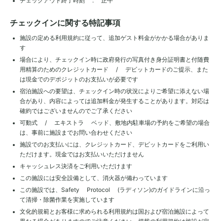
チェックアウト終了時刻 : 正午
チェックインに関する特記事項
施設の定める利用規約に従って、追加ゲスト料金がかかる場合がありま
す
場合により、チェックイン時に政府発行の写真付き身分証明書と付随費
用精算のためのクレジットカード / デビットカードのご提示、また
は現金でのデポジットのお支払いが必要です
宿泊施設への要望は、チェックイン時の状況によりご希望に添えない場
合があり、内容によっては追加料金が発生することがあります。対応は
確約ではございませんのでご了承ください
可動式 / エキストラ ベッド、敷地内駐車場の予約をご希望の場合
は、事前に施設までお問い合わせください
施設でのお支払いには、クレジットカード、デビットカードをご利用い
ただけます。現金ではお支払いいただけません
キャッシュレス決済をご利用いただけます
この施設には安全設備として、消火器が備わっています
この施設では、Safety Protocol (ラディソン)のガイドラインに沿っ
て清掃・除菌作業を実施しています
文化的規範とお客様に求められる利用規約は国および宿泊施設によって