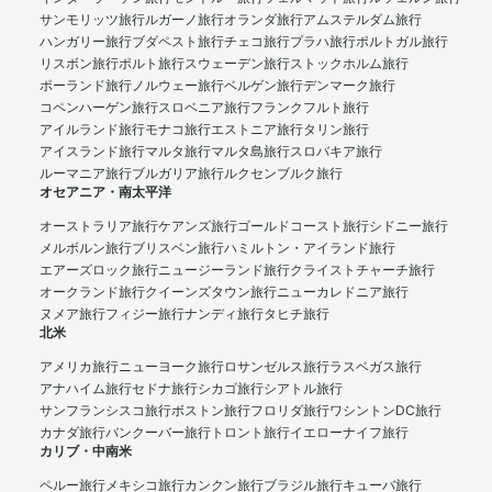
サンモリッツ旅行
ルガーノ旅行
オランダ旅行
アムステルダム旅行
ハンガリー旅行
ブダペスト旅行
チェコ旅行
プラハ旅行
ポルトガル旅行
リスボン旅行
ポルト旅行
スウェーデン旅行
ストックホルム旅行
ポーランド旅行
ノルウェー旅行
ベルゲン旅行
デンマーク旅行
コペンハーゲン旅行
スロベニア旅行
フランクフルト旅行
アイルランド旅行
モナコ旅行
エストニア旅行
タリン旅行
アイスランド旅行
マルタ旅行
マルタ島旅行
スロバキア旅行
ルーマニア旅行
ブルガリア旅行
ルクセンブルク旅行
オセアニア・南太平洋
オーストラリア旅行
ケアンズ旅行
ゴールドコースト旅行
シドニー旅行
メルボルン旅行
ブリスベン旅行
ハミルトン・アイランド旅行
エアーズロック旅行
ニュージーランド旅行
クライストチャーチ旅行
オークランド旅行
クイーンズタウン旅行
ニューカレドニア旅行
ヌメア旅行
フィジー旅行
ナンディ旅行
タヒチ旅行
北米
アメリカ旅行
ニューヨーク旅行
ロサンゼルス旅行
ラスベガス旅行
アナハイム旅行
セドナ旅行
シカゴ旅行
シアトル旅行
サンフランシスコ旅行
ボストン旅行
フロリダ旅行
ワシントンDC旅行
カナダ旅行
バンクーバー旅行
トロント旅行
イエローナイフ旅行
カリブ・中南米
ペルー旅行
メキシコ旅行
カンクン旅行
ブラジル旅行
キューバ旅行