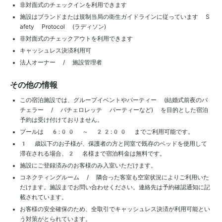
非対面式のチェックインを利用できます
施設はブランドまたは規制当局の衛生ガイドラインに従っています S
afety Protocol (ラディソン)
非対面式のチェックアウトを利用できます
キャッシュレス決済利用可
法人オーナー / 施設管理者
その他の情報
この宿泊施設では、グループイベントやパーティー (結婚式前夜のバ
チェラー / バチェロレッテ パーティーなど) を目的とした宿泊
予約は受け付けておりません。
プールは 6:00 ～ 22:00 までご利用可能です。
1 歳以下のお子様が、保護者の方と同室で既存のベッドを使用して
滞在される場合、2 名様まで宿泊料金は無料です。
施設にご登録済みのお客様のみ入室いただけます。
コネクティングルーム / 隣合った客室も空室状況によりご利用いた
だけます。施設までお問い合わせください。連絡先は予約確認通知に記
載されています。
お客様の安全確保のため、全取引でキャッシュレス決済が利用可能とい
う対策がとられています。