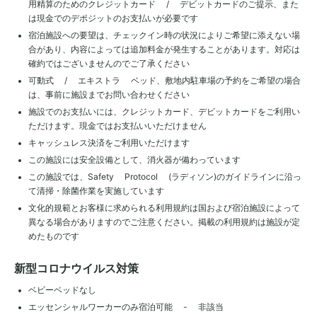
用精算のためのクレジットカード / デビットカードのご提示、また
は現金でのデポジットのお支払いが必要です
宿泊施設への要望は、チェックイン時の状況によりご希望に添えない場
合があり、内容によっては追加料金が発生することがあります。対応は
確約ではございませんのでご了承ください
可動式 / エキストラ ベッド、敷地内駐車場の予約をご希望の場合
は、事前に施設までお問い合わせください
施設でのお支払いには、クレジットカード、デビットカードをご利用い
ただけます。現金ではお支払いいただけません
キャッシュレス決済をご利用いただけます
この施設には安全設備として、消火器が備わっています
この施設では、Safety Protocol (ラディソン)のガイドラインに沿っ
て清掃・除菌作業を実施しています
文化的規範とお客様に求められる利用規約は国および宿泊施設によって
異なる場合がありますのでご注意ください。掲載の利用規約は施設が定
めたものです
新型コロナウイルス対策
ベビーベッドなし
エッセンシャルワーカーのみ宿泊可能 - 非該当