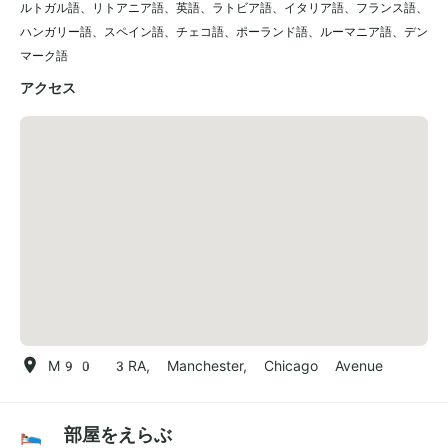
ルトガル語
、
リトアニア語
、
英語
、
ラトビア語
、
イタリア語
、
フランス語
、
ハンガリー語
、
スペイン語
、
チェコ語
、
ポーランド語
、
ルーマニア語
、
デン
マーク語
アクセス
M90 3RA, Manchester, Chicago Avenue
🛌 部屋をえらぶ