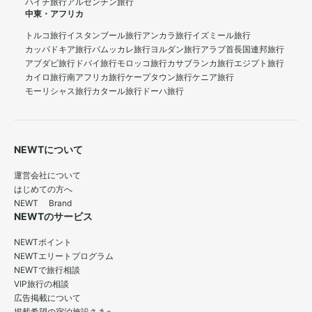
ハイチ旅行
アルゼンチン旅行
中東・アフリカ
トルコ旅行
イスタンブール旅行
アンカラ旅行
イズミール旅行
カッパドキア旅行
パムッカレ旅行
ヨルダン旅行
アラブ首長国連邦旅行
アブダビ旅行
ドバイ旅行
モロッコ旅行
カサブランカ旅行
エジプト旅行
カイロ旅行
南アフリカ旅行
ケープタウン旅行
ケニア旅行
モーリシャス旅行
カタール旅行
ドーハ旅行
NEWTについて
運営会社について
はじめての方へ
NEWT Brand
NEWTのサービス
NEWTポイント
NEWTエリートプログラム
NEWTで旅行相談
VIP旅行の相談
広告掲載について