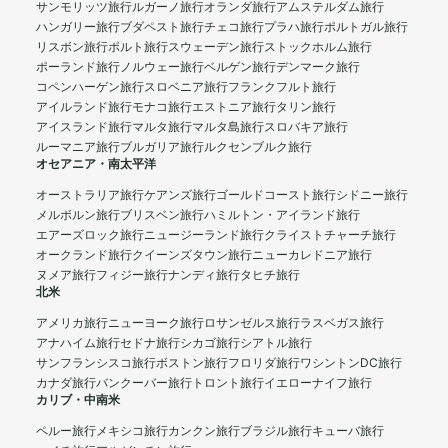
サンモリッツ旅行
ルガーノ旅行
オランダ旅行
アムステルダム旅行
ハンガリー旅行
ブダペスト旅行
チェコ旅行
プラハ旅行
ポルトガル旅行
リスボン旅行
ポルト旅行
スウェーデン旅行
ストックホルム旅行
ポーランド旅行
ノルウェー旅行
ベルゲン旅行
デンマーク旅行
コペンハーゲン旅行
スロベニア旅行
フランクフルト旅行
アイルランド旅行
モナコ旅行
エストニア旅行
タリン旅行
アイスランド旅行
マルタ旅行
マルタ島旅行
スロバキア旅行
ルーマニア旅行
ブルガリア旅行
ルクセンブルク旅行
オセアニア・南太平洋
オーストラリア旅行
ケアンズ旅行
ゴールドコースト旅行
シドニー旅行
メルボルン旅行
ブリスベン旅行
ハミルトン・アイランド旅行
エアーズロック旅行
ニュージーランド旅行
クライストチャーチ旅行
オークランド旅行
クイーンズタウン旅行
ニューカレドニア旅行
ヌメア旅行
フィジー旅行
ナンディ旅行
タヒチ旅行
北米
アメリカ旅行
ニューヨーク旅行
ロサンゼルス旅行
ラスベガス旅行
アナハイム旅行
セドナ旅行
シカゴ旅行
シアトル旅行
サンフランシスコ旅行
ボストン旅行
フロリダ旅行
ワシントンDC旅行
カナダ旅行
バンクーバー旅行
トロント旅行
イエローナイフ旅行
カリブ・中南米
ペルー旅行
メキシコ旅行
カンクン旅行
ブラジル旅行
キューバ旅行