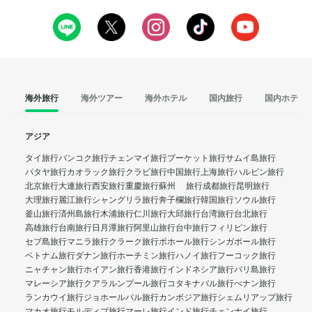
海外旅行
海外ツアー
海外ホテル
国内旅行
国内ホテル
アジア
タイ旅行
バンコク旅行
チェンマイ旅行
プーケット旅行
サムイ島旅行
パタヤ旅行
カオラック旅行
クラビ旅行
中国旅行
上海旅行
ハルビン旅行
北京旅行
大連旅行
西安旅行
重慶旅行
蘇州 旅行
成都旅行
昆明旅行
大理旅行
麗江旅行
シャングリラ旅行
奔子欄旅行
韓国旅行
ソウル旅行
釜山旅行
済州島旅行
木浦旅行
仁川旅行
大邱旅行
台湾旅行
台北旅行
高雄旅行
台南旅行
日月潭旅行
阿里山旅行
台中旅行
フィリピン旅行
セブ島旅行
マニラ旅行
クラーク旅行
ボホール旅行
シンガポール旅行
ベトナム旅行
ダナン旅行
ホーチミン旅行
ハノイ旅行
フーコック旅行
ニャチャン旅行
ホイアン旅行
香港旅行
インドネシア旅行
バリ島旅行
マレーシア旅行
クアラルンプール旅行
コタキナバル旅行
ぺナン旅行
ランカウイ旅行
ジョホールバル旅行
カンボジア旅行
シェムリアップ旅行
マカオ旅行
モルディブ旅行
マーレ旅行
インド旅行
チェンナイ旅行