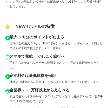
この宿泊施設は性の多様性への配慮があり、LGBT+ のお客様を歓迎
しています。
🌟 NEWTホテルの特徴
最大5%分のポイントがたまる
宿泊代金の最大5%分、NEWTポイントを還元！1ポイント=1円とし
て次回の予約で使えます。※1
（
詳細
）
スマホで完結 かしこく旅行へ
予約からホテルバウチャーの確認までスマホで完結！旅行がかんたん
に。
宿泊料金は最低価格を保証
他社より料金が高い場合は、
こちら
よりお問い合わせください。※2
全世界70万軒以上からえらべる
駅近で便利なホテルから、ラグジュアリーな5つ星ホテルまで。世界中
のエリアに対応しています。