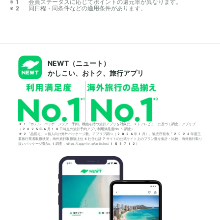
※1 会員ステータスに応じてポイントの還元率が異なります。

※2 同日程・同条件などの適用条件があります。
NEWT（ニュート）
かしこい、おトク、旅行アプリ
*1「ホテル・パッケージツアー予約」機能を持つ旅行アプリを対象に、ストアレビューに基づく調査。アプリブ
（2025年6月18日時点の旅行予約アプリ利用満足度No.1調査）
*2「品揃え」＝個人向け海外パッケージ数。アプリブ調べ（2026年1月）。観光庁発表「2024年度主
要旅行業者取扱状況」海外旅行取扱額上位4社含む計7サイトの公式サイト上のプラン数を集計・比較。海外旅行取り
扱いパッケージ数No.1調査：https://app-liv.jp/articles/155712/