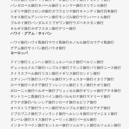
バンガロール旅行
ネパール旅行
ミャンマー旅行
スリランカ旅行
シギリヤ旅行
コロンボ旅行
ヌワラエリヤ旅行
キャンディ旅行
日本旅行
ラオス旅行
ルアンパバーン旅行
モンゴル旅行
ウランバートル旅行
ブルネイ旅行
バンダルスリブガワン旅行
ウズベキスタン旅行
キルギス旅行
カザフスタン旅行
デリー旅行
ハワイ・グアム・サイパン
ハワイ旅行
ハワイ島旅行
マウイ島旅行
ホノルル旅行
カウアイ島旅行
グアム旅行
サイパン旅行
パラオ旅行
ヨーロッパ
ドイツ旅行
ミュンヘン旅行
ニュルンベルク旅行
ベルリン旅行
デュッセルドルフ旅行
ハンブルク旅行
フランス旅行
パリ旅行
ニース旅行
ストラスブール旅行
リヨン旅行
イギリス旅行
ロンドン旅行
エディンバラ旅行
リバプール旅行
マンチェスター旅行
イタリア旅行
ローマ旅行
ベネチア旅行
フィレンツェ旅行
ミラノ旅行
ナポリ旅行
ボローニャ旅行
ベルギー旅行
ブリュッセル旅行
ギリシャ旅行
アテネ旅行
サントリーニ島旅行
スペイン旅行
バルセロナ旅行
マドリード旅行
グラナダ旅行
バレンシア旅行
ジローナ旅行
セビリア旅行
オーストリア旅行
ウィーン旅行
ザルツブルク旅行
クロアチア旅行
ドブロブニク旅行
フィンランド旅行
ヘルシンキ旅行
ロヴァニエミ旅行
タンペレ旅行
スイス旅行
チューリッヒ旅行
バーゼル旅行
インターラーケン旅行
モントルー旅行
ツェルマット旅行
ルツェルン旅行