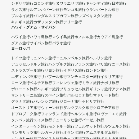
シギリヤ旅行
コロンボ旅行
ヌワラエリヤ旅行
キャンディ旅行
日本旅行
ラオス旅行
ルアンパバーン旅行
モンゴル旅行
ウランバートル旅行
ブルネイ旅行
バンダルスリブガワン旅行
ウズベキスタン旅行
キルギス旅行
カザフスタン旅行
デリー旅行
ハワイ・グアム・サイパン
ハワイ旅行
ハワイ島旅行
マウイ島旅行
ホノルル旅行
カウアイ島旅行
グアム旅行
サイパン旅行
パラオ旅行
ヨーロッパ
ドイツ旅行
ミュンヘン旅行
ニュルンベルク旅行
ベルリン旅行
デュッセルドルフ旅行
ハンブルク旅行
フランス旅行
パリ旅行
ニース旅行
ストラスブール旅行
リヨン旅行
イギリス旅行
ロンドン旅行
エディンバラ旅行
リバプール旅行
マンチェスター旅行
イタリア旅行
ローマ旅行
ベネチア旅行
フィレンツェ旅行
ミラノ旅行
ナポリ旅行
ボローニャ旅行
ベルギー旅行
ブリュッセル旅行
ギリシャ旅行
アテネ旅行
サントリーニ島旅行
スペイン旅行
バルセロナ旅行
マドリード旅行
グラナダ旅行
バレンシア旅行
ジローナ旅行
セビリア旅行
オーストリア旅行
ウィーン旅行
ザルツブルク旅行
クロアチア旅行
ドブロブニク旅行
フィンランド旅行
ヘルシンキ旅行
ロヴァニエミ旅行
タンペレ旅行
スイス旅行
チューリッヒ旅行
バーゼル旅行
インターラーケン旅行
モントルー旅行
ツェルマット旅行
ルツェルン旅行
サンモリッツ旅行
ルガーノ旅行
オランダ旅行
アムステルダム旅行
ハンガリー旅行
ブダペスト旅行
チェコ旅行
プラハ旅行
ポルトガル旅行