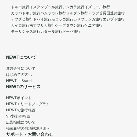
トルコ旅行
イスタンブール旅行
アンカラ旅行
イズミール旅行
カッパドキア旅行
パムッカレ旅行
ヨルダン旅行
アラブ首長国連邦旅行
アブダビ旅行
ドバイ旅行
モロッコ旅行
カサブランカ旅行
エジプト旅行
カイロ旅行
南アフリカ旅行
ケープタウン旅行
ケニア旅行
モーリシャス旅行
カタール旅行
ドーハ旅行
NEWTについて
運営会社について
はじめての方へ
NEWT Brand
NEWTのサービス
NEWTポイント
NEWTエリートプログラム
NEWTで旅行相談
VIP旅行の相談
広告掲載について
掲載希望の宿泊施設さまへ
サポート・お問い合わせ