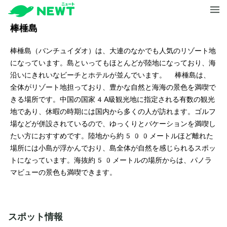
棒棰島
棒棰島（バンチュイダオ）は、大連のなかでも人気のリゾート地
になっています。島といってもほとんどが陸地になっており、海
沿いにきれいなビーチとホテルが並んでいます。 棒棰島は、
全体がリゾート地担っており、豊かな自然と海海の景色を満喫で
きる場所です。中国の国家4A級観光地に指定される有数の観光
地であり、休暇の時期には国内から多くの人が訪れます。ゴルフ
場などが併設されているので、ゆっくりとバケーションを満喫し
たい方におすすめです。陸地から約500メートルほど離れた
場所には小島が浮かんでおり、島全体が自然を感じられるスポッ
トになっています。海抜約50メートルの場所からは、パノラ
マビューの景色も満喫できます。
スポット情報