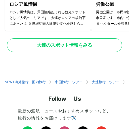
ロシア風情街
労働公園
ロシア風情街は、異国情緒あふれる観光スポット
労働公園は、市民や
として人気のエリアです。大連がロシアの統治下
市公園です。市内中
にあった20世紀初頭の建築や文化を感じられ
0ヘクタールを誇る
る場所で、独特な雰囲気が魅力のスポット。全長
象徴とも言える観光
430mの通り沿いには、赤レンガ造りやヨー
豊かな景色が広がり
ロッパ風の建物が立ち並び、まるで時を遡ったよ
のがおすすめポイン
大連のスポット情報をみる
うな感覚を味わえます。周辺には多くのショップ
花々が咲き誇る癒し
やレストラン、カフェがあり、観光で訪れるのに
でボート遊びが楽し
最適です。ロシア雑貨や伝統的な手工芸品を扱う
り、冬にはスケート
店では、マトリョーシカ人形や琥珀のアクセサリ
四季を通して幅広い
ーなど、ユニークなお土産が手に入ります。ま
の中心には、大きな
た、本格的なロシア料理を提供するレストランで
内を一望する絶好の
は、ボルシチやピロシキなどの料理を楽しめるな
大連の街並みや海、
NEWT海外旅行・国内旅行
中国旅行・ツアー
大連旅行・ツアー
ど、異国の味覚を堪能するのもおすすめです。
夜を問わずロマンチ
Follow Us
最新の渡航ニュースやおすすめスポットなど、
旅行の情報をお届けします✈️