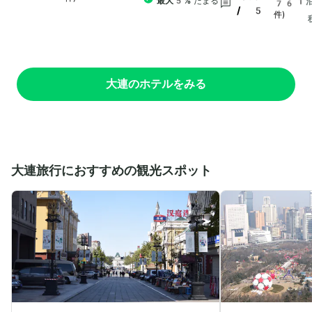
最大5%
たまる
1
76
/ 5
件)
大連のホテルをみる
大連旅行におすすめの観光スポット