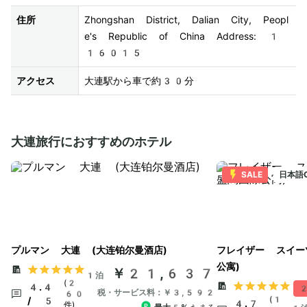
住所
Zhongshan District, Dalian City, Peopl
e's Republic of China Address: 1
16015
アクセス
大連駅から車で約30分
大連旅行におすすめのホテル
SALE
日本語
プルマン 大連 (大连铂尔曼酒店)
フレイザー スイー
公寓)
￥21,637
1泊
(2
4.4
2
税・サービス料：￥3,592
60
(1
/ 5
4.7
件)