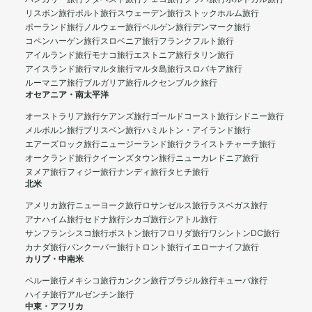
リスボン旅行
ポルト旅行
スウェーデン旅行
ストックホルム旅行
ポーランド旅行
ノルウェー旅行
ベルゲン旅行
デンマーク旅行
コペンハーゲン旅行
スロベニア旅行
フランクフルト旅行
アイルランド旅行
モナコ旅行
エストニア旅行
タリン旅行
アイスランド旅行
マルタ旅行
マルタ島旅行
スロバキア旅行
ルーマニア旅行
ブルガリア旅行
ルクセンブルク旅行
オセアニア・南太平洋
オーストラリア旅行
ケアンズ旅行
ゴールドコースト旅行
シドニー旅行
メルボルン旅行
ブリスベン旅行
ハミルトン・アイランド旅行
エアーズロック旅行
ニュージーランド旅行
クライストチャーチ旅行
オークランド旅行
クイーンズタウン旅行
ニューカレドニア旅行
ヌメア旅行
フィジー旅行
ナンディ旅行
タヒチ旅行
北米
アメリカ旅行
ニューヨーク旅行
ロサンゼルス旅行
ラスベガス旅行
アナハイム旅行
セドナ旅行
シカゴ旅行
シアトル旅行
サンフランシスコ旅行
ボストン旅行
フロリダ旅行
ワシントンDC旅行
カナダ旅行
バンクーバー旅行
トロント旅行
イエローナイフ旅行
カリブ・中南米
ペルー旅行
メキシコ旅行
カンクン旅行
ブラジル旅行
キューバ旅行
ハイチ旅行
アルゼンチン旅行
中東・アフリカ