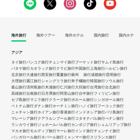
海外旅行
海外ツアー
海外ホテル
国内旅行
国内ホテル
アジア
タイ旅行
バンコク旅行
チェンマイ旅行
プーケット旅行
サムイ島旅行
パタヤ旅行
カオラック旅行
クラビ旅行
中国旅行
上海旅行
ハルビン旅行
北京旅行
大連旅行
西安旅行
重慶旅行
蘇州 旅行
成都旅行
昆明旅行
大理旅行
麗江旅行
シャングリラ旅行
奔子欄旅行
韓国旅行
ソウル旅行
釜山旅行
済州島旅行
木浦旅行
仁川旅行
大邱旅行
台湾旅行
台北旅行
高雄旅行
台南旅行
日月潭旅行
阿里山旅行
台中旅行
フィリピン旅行
セブ島旅行
マニラ旅行
クラーク旅行
ボホール旅行
シンガポール旅行
ベトナム旅行
ダナン旅行
ホーチミン旅行
ハノイ旅行
フーコック旅行
ニャチャン旅行
ホイアン旅行
香港旅行
インドネシア旅行
バリ島旅行
マレーシア旅行
クアラルンプール旅行
コタキナバル旅行
ぺナン旅行
ランカウイ旅行
ジョホールバル旅行
カンボジア旅行
シェムリアップ旅行
マカオ旅行
モルディブ旅行
マーレ旅行
インド旅行
チェンナイ旅行
バンガロール旅行
ネパール旅行
ミャンマー旅行
スリランカ旅行