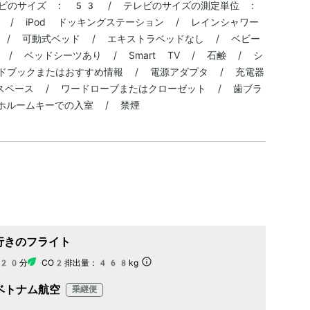
テレビのサイズ : 53 / テレビのサイズの測定単位 :
 / iPod ドッキングステーション / レインシャワー
 / 可動式ベッド / エキストラベッドなし / ベビー
/ ベッドシーツあり / Smart TV / 石鹸 / シ
ドブックまたはおすすめ情報 / 電源アダプタ / 充電器
スペース / ワードローブまたはクローゼット / 歯ブラ
マホルームキーでの入室 / 禁煙
行きのフライト
20分
CO2排出量：
468kg
ベトナム航空
乗継便