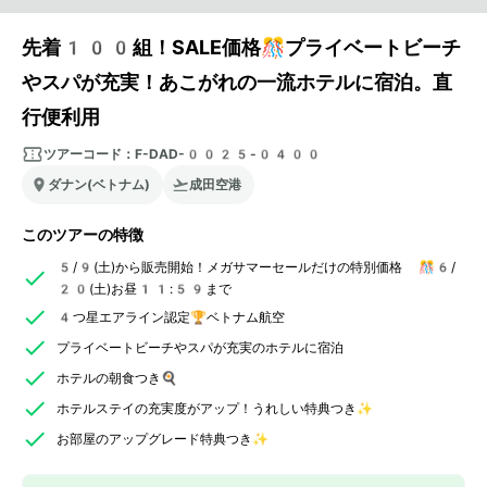
先着100組！SALE価格🎊プライベートビーチ
やスパが充実！あこがれの一流ホテルに宿泊。直
行便利用
ツアーコード：
F-DAD-0025-0400
ダナン(ベトナム)
成田空港
このツアーの特徴
5/9(土)から販売開始！メガサマーセールだけの特別価格 🎊6/
20(土)お昼11:59まで
4つ星エアライン認定🏆ベトナム航空
プライベートビーチやスパが充実のホテルに宿泊
ホテルの朝食つき🍳
ホテルステイの充実度がアップ！うれしい特典つき✨
お部屋のアップグレード特典つき✨