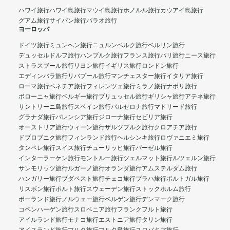
ハワイ旅行
ハワイ島旅行
マウイ島旅行
ホノルル旅行
カウアイ島旅行
グアム旅行
サイパン旅行
パラオ旅行
ヨーロッパ
ドイツ旅行
ミュンヘン旅行
ニュルンベルク旅行
ベルリン旅行
デュッセルドルフ旅行
ハンブルク旅行
フランス旅行
パリ旅行
ニース旅行
ストラスブール旅行
リヨン旅行
イギリス旅行
ロンドン旅行
エディンバラ旅行
リバプール旅行
マンチェスター旅行
イタリア旅行
ローマ旅行
ベネチア旅行
フィレンツェ旅行
ミラノ旅行
ナポリ旅行
ボローニャ旅行
ベルギー旅行
ブリュッセル旅行
ギリシャ旅行
アテネ旅行
サントリーニ島旅行
スペイン旅行
バルセロナ旅行
マドリード旅行
グラナダ旅行
バレンシア旅行
ジローナ旅行
セビリア旅行
オーストリア旅行
ウィーン旅行
ザルツブルク旅行
クロアチア旅行
ドブロブニク旅行
フィンランド旅行
ヘルシンキ旅行
ロヴァニエミ旅行
タンペレ旅行
スイス旅行
チューリッヒ旅行
バーゼル旅行
インターラーケン旅行
モントルー旅行
ツェルマット旅行
ルツェルン旅行
サンモリッツ旅行
ルガーノ旅行
オランダ旅行
アムステルダム旅行
ハンガリー旅行
ブダペスト旅行
チェコ旅行
プラハ旅行
ポルトガル旅行
リスボン旅行
ポルト旅行
スウェーデン旅行
ストックホルム旅行
ポーランド旅行
ノルウェー旅行
ベルゲン旅行
デンマーク旅行
コペンハーゲン旅行
スロベニア旅行
フランクフルト旅行
アイルランド旅行
モナコ旅行
エストニア旅行
タリン旅行