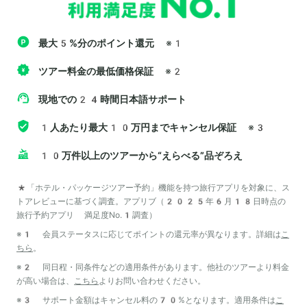
最大5%分のポイント還元
※1
ツアー料金の最低価格保証
※2
現地での24時間日本語サポート
1人あたり最大10万円までキャンセル保証
※3
10万件以上のツアーから“えらべる”品ぞろえ
*「ホテル・パッケージツアー予約」機能を持つ旅行アプリを対象に、ス
トアレビューに基づく調査。アプリブ（2025年6月18日時点の
旅行予約アプリ 満足度No.1調査）
※1 会員ステータスに応じてポイントの還元率が異なります。詳細は
こ
ちら
。
※2 同日程・同条件などの適用条件があります。他社のツアーより料金
が高い場合は、
こちら
よりお問い合わせください。
※3 サポート金額はキャンセル料の70%となります。適用条件は
こ