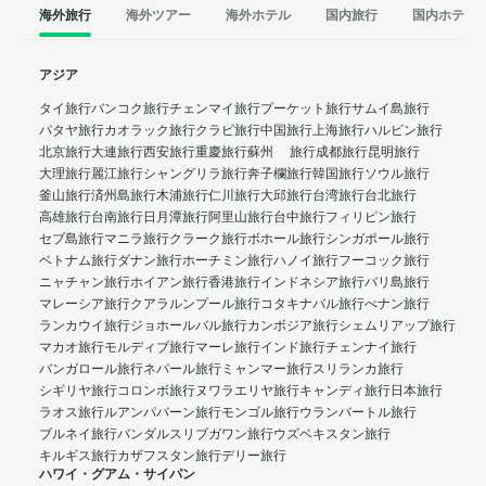
海外旅行
海外ツアー
海外ホテル
国内旅行
国内ホテル
アジア
タイ旅行
バンコク旅行
チェンマイ旅行
プーケット旅行
サムイ島旅行
パタヤ旅行
カオラック旅行
クラビ旅行
中国旅行
上海旅行
ハルビン旅行
北京旅行
大連旅行
西安旅行
重慶旅行
蘇州 旅行
成都旅行
昆明旅行
大理旅行
麗江旅行
シャングリラ旅行
奔子欄旅行
韓国旅行
ソウル旅行
釜山旅行
済州島旅行
木浦旅行
仁川旅行
大邱旅行
台湾旅行
台北旅行
高雄旅行
台南旅行
日月潭旅行
阿里山旅行
台中旅行
フィリピン旅行
セブ島旅行
マニラ旅行
クラーク旅行
ボホール旅行
シンガポール旅行
ベトナム旅行
ダナン旅行
ホーチミン旅行
ハノイ旅行
フーコック旅行
ニャチャン旅行
ホイアン旅行
香港旅行
インドネシア旅行
バリ島旅行
マレーシア旅行
クアラルンプール旅行
コタキナバル旅行
ぺナン旅行
ランカウイ旅行
ジョホールバル旅行
カンボジア旅行
シェムリアップ旅行
マカオ旅行
モルディブ旅行
マーレ旅行
インド旅行
チェンナイ旅行
バンガロール旅行
ネパール旅行
ミャンマー旅行
スリランカ旅行
シギリヤ旅行
コロンボ旅行
ヌワラエリヤ旅行
キャンディ旅行
日本旅行
ラオス旅行
ルアンパバーン旅行
モンゴル旅行
ウランバートル旅行
ブルネイ旅行
バンダルスリブガワン旅行
ウズベキスタン旅行
キルギス旅行
カザフスタン旅行
デリー旅行
ハワイ・グアム・サイパン