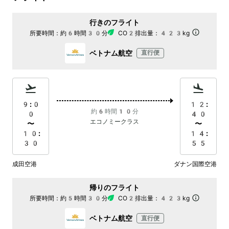
行きのフライト
所要時間：
約6時間30分
CO2排出量：
423kg
ベトナム航空
直行便
9:0
12:
約6時間10分
0
40
エコノミークラス
〜
〜
10:
14:
30
55
成田空港
ダナン国際空港
帰りのフライト
所要時間：
約5時間30分
CO2排出量：
423kg
ベトナム航空
直行便