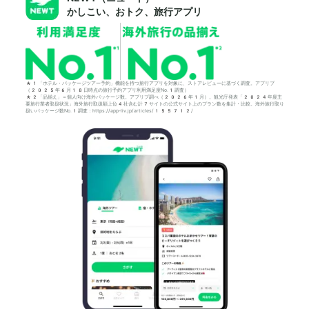
かしこい、おトク、旅行アプリ
*1「ホテル・パッケージツアー予約」機能を持つ旅行アプリを対象に、ストアレビューに基づく調査。アプリブ
（2025年6月18日時点の旅行予約アプリ利用満足度No.1調査）
*2「品揃え」＝個人向け海外パッケージ数。アプリブ調べ（2026年1月）。観光庁発表「2024年度主
要旅行業者取扱状況」海外旅行取扱額上位4社含む計7サイトの公式サイト上のプラン数を集計・比較。海外旅行取り
扱いパッケージ数No.1調査：https://app-liv.jp/articles/155712/