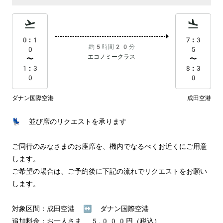
0:1
7:3
約5時間20分
0
5
エコノミークラス
〜
〜
1:3
8:3
0
0
ダナン国際空港
成田空港
💺 並び席のリクエストを承ります

ご同行のみなさまのお座席を、機内でなるべくお近くにご用意
します。

ご希望の場合は、ご予約後に下記の流れでリクエストをお願い
します。

対象区間：成田空港 ↔︎ ダナン国際空港

追加料金：お一人さま 5,000円（税込）
