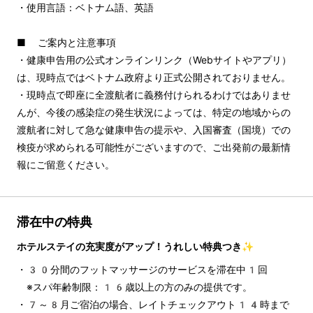
・使用言語：ベトナム語、英語
■ ご案内と注意事項
・健康申告用の公式オンラインリンク（Webサイトやアプリ）
は、現時点ではベトナム政府より正式公開されておりません。
・現時点で即座に全渡航者に義務付けられるわけではありませ
んが、今後の感染症の発生状況によっては、特定の地域からの
渡航者に対して急な健康申告の提示や、入国審査（国境）での
検疫が求められる可能性がございますので、ご出発前の最新情
報にご留意ください。
滞在中の特典
ホテルステイの充実度がアップ！うれしい特典つき✨
・30分間のフットマッサージのサービスを滞在中1回
　※スパ年齢制限：16歳以上の方のみの提供です。
・7～8月ご宿泊の場合、レイトチェックアウト14時まで