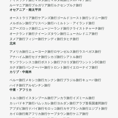
アイスランド旅行
マルタ旅行
マルタ島旅行
スロバキア旅行
ルーマニア旅行
ブルガリア旅行
ルクセンブルク旅行
オセアニア・南太平洋
オーストラリア旅行
ケアンズ旅行
ゴールドコースト旅行
シドニー旅行
メルボルン旅行
ブリスベン旅行
ハミルトン・アイランド旅行
エアーズロック旅行
ニュージーランド旅行
クライストチャーチ旅行
オークランド旅行
クイーンズタウン旅行
ニューカレドニア旅行
ヌメア旅行
フィジー旅行
ナンディ旅行
タヒチ旅行
北米
アメリカ旅行
ニューヨーク旅行
ロサンゼルス旅行
ラスベガス旅行
アナハイム旅行
セドナ旅行
シカゴ旅行
シアトル旅行
サンフランシスコ旅行
ボストン旅行
フロリダ旅行
ワシントンDC旅行
カナダ旅行
バンクーバー旅行
トロント旅行
イエローナイフ旅行
カリブ・中南米
ペルー旅行
メキシコ旅行
カンクン旅行
ブラジル旅行
キューバ旅行
ハイチ旅行
アルゼンチン旅行
中東・アフリカ
トルコ旅行
イスタンブール旅行
アンカラ旅行
イズミール旅行
カッパドキア旅行
パムッカレ旅行
ヨルダン旅行
アラブ首長国連邦旅行
アブダビ旅行
ドバイ旅行
モロッコ旅行
カサブランカ旅行
エジプト旅行
カイロ旅行
南アフリカ旅行
ケープタウン旅行
ケニア旅行