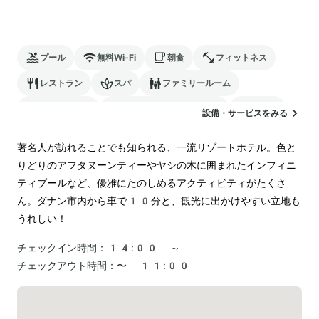
プール
無料Wi-Fi
朝食
フィットネス
レストラン
スパ
ファミリールーム
バリアフリー
24時間対応のフロント
サウナ
設備・サービスをみる
駐車場
ランドリー
空港送迎
著名人が訪れることでも知られる、一流リゾートホテル。色と
りどりのアフタヌーンティーやヤシの木に囲まれたインフィニ
ティプールなど、優雅にたのしめるアクティビティがたくさ
ん。ダナン市内から車で10分と、観光に出かけやすい立地も
うれしい！
チェックイン時間：
14:00 ～
チェックアウト時間：
〜 11:00