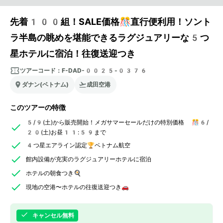
先着100組！SALE価格🎊直行便利用！ソント
ラ半島の眺めを堪能できるラグジュアリーな5つ
星ホテルに宿泊！往復送迎つき
ツアーコード：
F-DAD-0025-0376
ダナン(ベトナム)
成田空港
このツアーの特徴
5/9(土)から販売開始！メガサマーセールだけの特別価格 🎊6/
20(土)お昼11:59まで
4つ星エアライン認定🏆ベトナム航空
館内設備が充実のラグジュアリーホテルに宿泊
ホテルの朝食つき🍳
現地の空港〜ホテルの往復送迎つき🚗
キャンセル無料