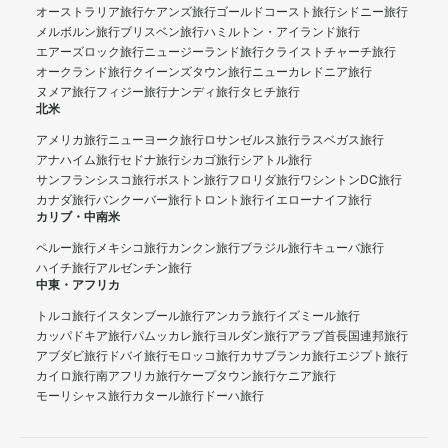
オーストラリア旅行
ケアンズ旅行
ゴールドコースト旅行
シドニー旅行
メルボルン旅行
ブリスベン旅行
ハミルトン・アイランド旅行
エアーズロック旅行
ニュージーランド旅行
クライストチャーチ旅行
オークランド旅行
クイーンズタウン旅行
ニューカレドニア旅行
ヌメア旅行
フィジー旅行
ナンディ旅行
タヒチ旅行
北米
アメリカ旅行
ニューヨーク旅行
ロサンゼルス旅行
ラスベガス旅行
アナハイム旅行
セドナ旅行
シカゴ旅行
シアトル旅行
サンフランシスコ旅行
ボストン旅行
フロリダ旅行
ワシントンDC旅行
カナダ旅行
バンクーバー旅行
トロント旅行
イエローナイフ旅行
カリブ・中南米
ペルー旅行
メキシコ旅行
カンクン旅行
ブラジル旅行
キューバ旅行
ハイチ旅行
アルゼンチン旅行
中東・アフリカ
トルコ旅行
イスタンブール旅行
アンカラ旅行
イズミール旅行
カッパドキア旅行
パムッカレ旅行
ヨルダン旅行
アラブ首長国連邦旅行
アブダビ旅行
ドバイ旅行
モロッコ旅行
カサブランカ旅行
エジプト旅行
カイロ旅行
南アフリカ旅行
ケープタウン旅行
ケニア旅行
モーリシャス旅行
カタール旅行
ドーハ旅行