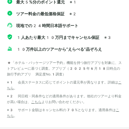
最大5%分のポイント還元
※1
ツアー料金の最低価格保証
※2
現地での24時間日本語サポート
1人あたり最大10万円までキャンセル保証
※3
10万件以上のツアーから“えらべる”品ぞろえ
*「ホテル・パッケージツアー予約」機能を持つ旅行アプリを対象に、ス
トアレビューに基づく調査。アプリブ（2025年6月18日時点の
旅行予約アプリ 満足度No.1調査）
※1 会員ステータスに応じてポイントの還元率が異なります。詳細は
こ
ちら
。
※2 同日程・同条件などの適用条件があります。他社のツアーより料金
が高い場合は、
こちら
よりお問い合わせください。
※3 サポート金額はキャンセル料の70%となります。適用条件は
こ
ちら
。