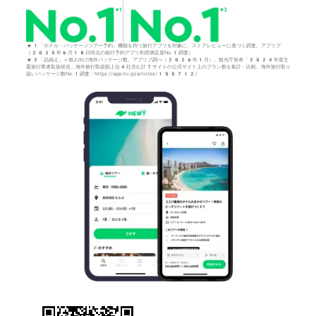
*1「ホテル・パッケージツアー予約」機能を持つ旅行アプリを対象に、ストアレビューに基づく調査。アプリブ
（2025年6月18日時点の旅行予約アプリ利用満足度No.1調査）
*2「品揃え」＝個人向け海外パッケージ数。アプリブ調べ（2026年1月）。観光庁発表「2024年度主
要旅行業者取扱状況」海外旅行取扱額上位4社含む計7サイトの公式サイト上のプラン数を集計・比較。海外旅行取り
扱いパッケージ数No.1調査：https://app-liv.jp/articles/155712/