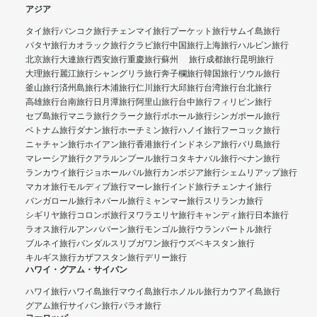
アジア
タイ旅行
バンコク旅行
チェンマイ旅行
プーケット旅行
サムイ島旅行
パタヤ旅行
カオラック旅行
クラビ旅行
中国旅行
上海旅行
ハルビン旅行
北京旅行
大連旅行
西安旅行
重慶旅行
蘇州 旅行
成都旅行
昆明旅行
大理旅行
麗江旅行
シャングリラ旅行
奔子欄旅行
韓国旅行
ソウル旅行
釜山旅行
済州島旅行
木浦旅行
仁川旅行
大邱旅行
台湾旅行
台北旅行
高雄旅行
台南旅行
日月潭旅行
阿里山旅行
台中旅行
フィリピン旅行
セブ島旅行
マニラ旅行
クラーク旅行
ボホール旅行
シンガポール旅行
ベトナム旅行
ダナン旅行
ホーチミン旅行
ハノイ旅行
フーコック旅行
ニャチャン旅行
ホイアン旅行
香港旅行
インドネシア旅行
バリ島旅行
マレーシア旅行
クアラルンプール旅行
コタキナバル旅行
ぺナン旅行
ランカウイ旅行
ジョホールバル旅行
カンボジア旅行
シェムリアップ旅行
マカオ旅行
モルディブ旅行
マーレ旅行
インド旅行
チェンナイ旅行
バンガロール旅行
ネパール旅行
ミャンマー旅行
スリランカ旅行
シギリヤ旅行
コロンボ旅行
ヌワラエリヤ旅行
キャンディ旅行
日本旅行
ラオス旅行
ルアンパバーン旅行
モンゴル旅行
ウランバートル旅行
ブルネイ旅行
バンダルスリブガワン旅行
ウズベキスタン旅行
キルギス旅行
カザフスタン旅行
デリー旅行
ハワイ・グアム・サイパン
ハワイ旅行
ハワイ島旅行
マウイ島旅行
ホノルル旅行
カウアイ島旅行
グアム旅行
サイパン旅行
パラオ旅行