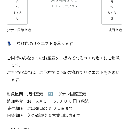
約5時間20分
0
5
エコノミークラス
〜
〜
1:3
8:3
0
0
ダナン国際空港
成田空港
💺 並び席のリクエストを承ります

ご同行のみなさまのお座席を、機内でなるべくお近くにご用意
します。

ご希望の場合は、ご予約後に下記の流れでリクエストをお願い
します。

対象区間：成田空港 ↔︎ ダナン国際空港

追加料金：お一人さま 5,000円（税込）

受付期限：ご出発日の30日前まで

回答期限：入金確認後3営業日以内まで
