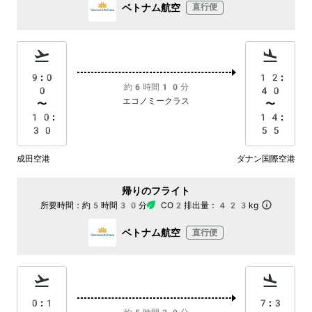
ベトナム航空
直行便
9:0
12:
約6時間10分
0
40
エコノミークラス
〜
〜
10:
14:
30
55
成田空港
ダナン国際空港
帰りのフライト
所要時間：
約5時間30分
CO2排出量：
423kg
ベトナム航空
直行便
0:1
7:3