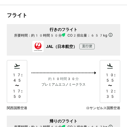
フライト
行きのフライト
所要時間：
約10時間50分
CO2排出量：
657kg
JAL（日本航空）
直行便
17:
10:
約10時間30分
45
55
プレミアムエコノミークラス
〜
〜
17:
12:
50
35
関西国際空港
ロサンゼルス国際空港
帰りのフライト