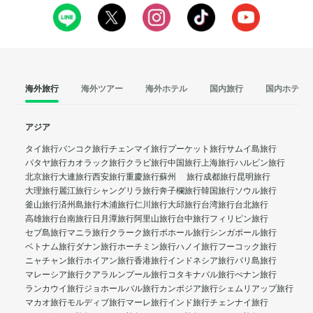
海外旅行
海外ツアー
海外ホテル
国内旅行
国内ホテル
アジア
タイ旅行
バンコク旅行
チェンマイ旅行
プーケット旅行
サムイ島旅行
パタヤ旅行
カオラック旅行
クラビ旅行
中国旅行
上海旅行
ハルビン旅行
北京旅行
大連旅行
西安旅行
重慶旅行
蘇州 旅行
成都旅行
昆明旅行
大理旅行
麗江旅行
シャングリラ旅行
奔子欄旅行
韓国旅行
ソウル旅行
釜山旅行
済州島旅行
木浦旅行
仁川旅行
大邱旅行
台湾旅行
台北旅行
高雄旅行
台南旅行
日月潭旅行
阿里山旅行
台中旅行
フィリピン旅行
セブ島旅行
マニラ旅行
クラーク旅行
ボホール旅行
シンガポール旅行
ベトナム旅行
ダナン旅行
ホーチミン旅行
ハノイ旅行
フーコック旅行
ニャチャン旅行
ホイアン旅行
香港旅行
インドネシア旅行
バリ島旅行
マレーシア旅行
クアラルンプール旅行
コタキナバル旅行
ぺナン旅行
ランカウイ旅行
ジョホールバル旅行
カンボジア旅行
シェムリアップ旅行
マカオ旅行
モルディブ旅行
マーレ旅行
インド旅行
チェンナイ旅行