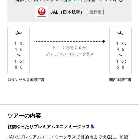
所要時間：
約12時間40分
CO2排出量：
657kg
JAL（日本航空）
直行便
13:
18:
約12時間20分
10
45
プレミアムエコノミークラス
〜
〜
15:
18:
00
50
ロサンゼルス国際空港
関西国際空港
ツアーの内容
往復ゆったりプレミアムエコノミークラス💺
JALのプレミアムエコノミークラスで目的地まで快適に。前後