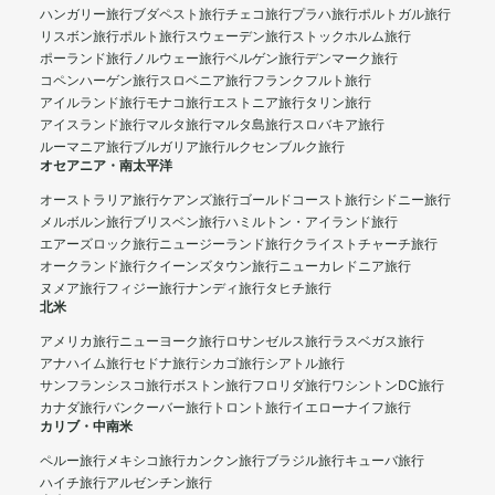
ハンガリー旅行
ブダペスト旅行
チェコ旅行
プラハ旅行
ポルトガル旅行
リスボン旅行
ポルト旅行
スウェーデン旅行
ストックホルム旅行
ポーランド旅行
ノルウェー旅行
ベルゲン旅行
デンマーク旅行
コペンハーゲン旅行
スロベニア旅行
フランクフルト旅行
アイルランド旅行
モナコ旅行
エストニア旅行
タリン旅行
アイスランド旅行
マルタ旅行
マルタ島旅行
スロバキア旅行
ルーマニア旅行
ブルガリア旅行
ルクセンブルク旅行
オセアニア・南太平洋
オーストラリア旅行
ケアンズ旅行
ゴールドコースト旅行
シドニー旅行
メルボルン旅行
ブリスベン旅行
ハミルトン・アイランド旅行
エアーズロック旅行
ニュージーランド旅行
クライストチャーチ旅行
オークランド旅行
クイーンズタウン旅行
ニューカレドニア旅行
ヌメア旅行
フィジー旅行
ナンディ旅行
タヒチ旅行
北米
アメリカ旅行
ニューヨーク旅行
ロサンゼルス旅行
ラスベガス旅行
アナハイム旅行
セドナ旅行
シカゴ旅行
シアトル旅行
サンフランシスコ旅行
ボストン旅行
フロリダ旅行
ワシントンDC旅行
カナダ旅行
バンクーバー旅行
トロント旅行
イエローナイフ旅行
カリブ・中南米
ペルー旅行
メキシコ旅行
カンクン旅行
ブラジル旅行
キューバ旅行
ハイチ旅行
アルゼンチン旅行