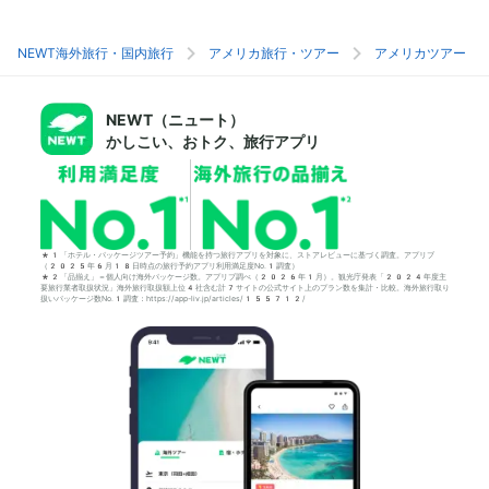
NEWT海外旅行・国内旅行
アメリカ旅行・ツアー
アメリカツアー
NEWT（ニュート）
かしこい、おトク、旅行アプリ
*1「ホテル・パッケージツアー予約」機能を持つ旅行アプリを対象に、ストアレビューに基づく調査。アプリブ
（2025年6月18日時点の旅行予約アプリ利用満足度No.1調査）
*2「品揃え」＝個人向け海外パッケージ数。アプリブ調べ（2026年1月）。観光庁発表「2024年度主
要旅行業者取扱状況」海外旅行取扱額上位4社含む計7サイトの公式サイト上のプラン数を集計・比較。海外旅行取り
扱いパッケージ数No.1調査：https://app-liv.jp/articles/155712/