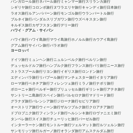
バンガロール旅行
ネパール旅行
ミャンマー旅行
スリランカ旅行
シギリヤ旅行
コロンボ旅行
ヌワラエリヤ旅行
キャンディ旅行
日本旅行
ラオス旅行
ルアンパバーン旅行
モンゴル旅行
ウランバートル旅行
ブルネイ旅行
バンダルスリブガワン旅行
ウズベキスタン旅行
キルギス旅行
カザフスタン旅行
デリー旅行
ハワイ・グアム・サイパン
ハワイ旅行
ハワイ島旅行
マウイ島旅行
ホノルル旅行
カウアイ島旅行
グアム旅行
サイパン旅行
パラオ旅行
ヨーロッパ
ドイツ旅行
ミュンヘン旅行
ニュルンベルク旅行
ベルリン旅行
デュッセルドルフ旅行
ハンブルク旅行
フランス旅行
パリ旅行
ニース旅行
ストラスブール旅行
リヨン旅行
イギリス旅行
ロンドン旅行
エディンバラ旅行
リバプール旅行
マンチェスター旅行
イタリア旅行
ローマ旅行
ベネチア旅行
フィレンツェ旅行
ミラノ旅行
ナポリ旅行
ボローニャ旅行
ベルギー旅行
ブリュッセル旅行
ギリシャ旅行
アテネ旅行
サントリーニ島旅行
スペイン旅行
バルセロナ旅行
マドリード旅行
グラナダ旅行
バレンシア旅行
ジローナ旅行
セビリア旅行
オーストリア旅行
ウィーン旅行
ザルツブルク旅行
クロアチア旅行
ドブロブニク旅行
フィンランド旅行
ヘルシンキ旅行
ロヴァニエミ旅行
タンペレ旅行
スイス旅行
チューリッヒ旅行
バーゼル旅行
インターラーケン旅行
モントルー旅行
ツェルマット旅行
ルツェルン旅行
サンモリッツ旅行
ルガーノ旅行
オランダ旅行
アムステルダム旅行