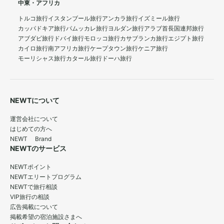
中東・アフリカ
トルコ旅行
イスタンブール旅行
アンカラ旅行
イズミール旅行
カッパドキア旅行
パムッカレ旅行
ヨルダン旅行
アラブ首長国連邦旅行
アブダビ旅行
ドバイ旅行
モロッコ旅行
カサブランカ旅行
エジプト旅行
カイロ旅行
南アフリカ旅行
ケープタウン旅行
ケニア旅行
モーリシャス旅行
カタール旅行
ドーハ旅行
NEWTについて
運営会社について
はじめての方へ
NEWT Brand
NEWTのサービス
NEWTポイント
NEWTエリートプログラム
NEWTで旅行相談
VIP旅行の相談
広告掲載について
掲載希望の宿泊施設さまへ