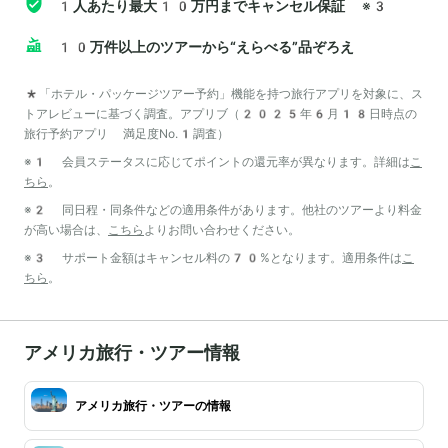
1人あたり最大10万円までキャンセル保証
※3
10万件以上のツアーから“えらべる”品ぞろえ
*「ホテル・パッケージツアー予約」機能を持つ旅行アプリを対象に、ス
トアレビューに基づく調査。アプリブ（2025年6月18日時点の
旅行予約アプリ 満足度No.1調査）
※1 会員ステータスに応じてポイントの還元率が異なります。詳細は
こ
ちら
。
※2 同日程・同条件などの適用条件があります。他社のツアーより料金
が高い場合は、
こちら
よりお問い合わせください。
※3 サポート金額はキャンセル料の70%となります。適用条件は
こ
ちら
。
アメリカ旅行・ツアー情報
アメリカ旅行・ツアーの情報