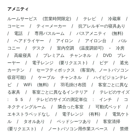
アメニティ
ルームサービス (営業時間限定) / テレビ / 冷蔵庫 /
コーヒー / ティーメーカー / 抗アレルギーの寝具あり
/ 電話 / 専用バスルーム / バスアメニティ (無料)
/ ヘアドライヤー / アイロン / アイロン台 / バル
コニー / デスク / 室内空調 (温度調節可) - 冷房
/ 高級寝具 / プレミアム チャンネル / DVD プレ
ーヤー / 電子レンジ (要リクエスト) / ビデ / 遮光
カーテン / セーフティボックス (客室内、ノートパソコン
収容可能) / ケーブル チャンネル / ハイビジョンテレ
ビ / WiFi (無料) / 羽毛掛け布団 / 客室ごとに異な
る家具 / 客室ごとに異なるインテリア / テレビのサイズ
: 55 / テレビのサイズの測定単位 : インチ / コ
ネクティングルーム / 隣合った客室 / 可動式ベッド /
エキストラベッドなし / 電子レンジ (有料) / 電気ケト
ル / タオルあり / ベッドシーツあり / 客室清掃
(要リクエスト) / ノートパソコン用作業スペース / 禁煙