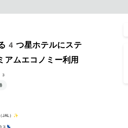
る4つ星ホテルにステ
レミアムエコノミー利用
83
港
JAL）✨
ス💺