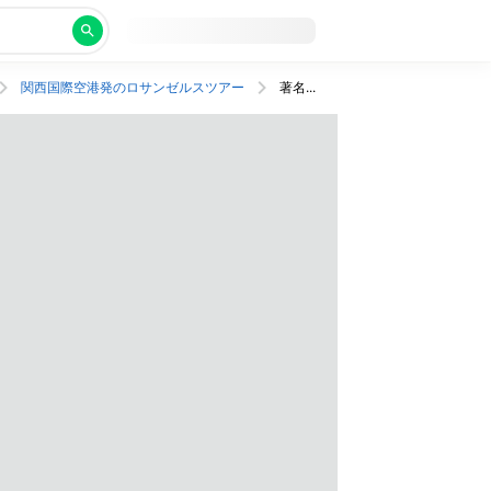
関西国際空港発のロサンゼルスツアー
著名人も愛した歴史ある4つ星ホテルにステイ！JAL直行便。プレミアムエコノミー利用