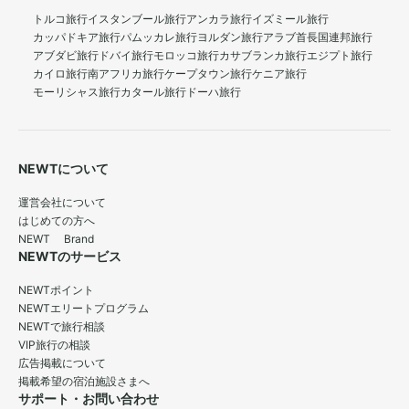
トルコ旅行
イスタンブール旅行
アンカラ旅行
イズミール旅行
カッパドキア旅行
パムッカレ旅行
ヨルダン旅行
アラブ首長国連邦旅行
アブダビ旅行
ドバイ旅行
モロッコ旅行
カサブランカ旅行
エジプト旅行
カイロ旅行
南アフリカ旅行
ケープタウン旅行
ケニア旅行
モーリシャス旅行
カタール旅行
ドーハ旅行
NEWTについて
運営会社について
はじめての方へ
NEWT Brand
NEWTのサービス
NEWTポイント
NEWTエリートプログラム
NEWTで旅行相談
VIP旅行の相談
広告掲載について
掲載希望の宿泊施設さまへ
サポート・お問い合わせ