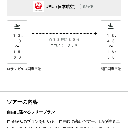
JAL（日本航空）
直行便
13:
18:
約12時間20分
10
45
エコノミークラス
〜
〜
15:
18:
00
50
ロサンゼルス国際空港
関西国際空港
ツアーの内容
自由に選べるフリープラン！
自分好みのプランを組める、自由度の高いツアー。LAが誇るエ