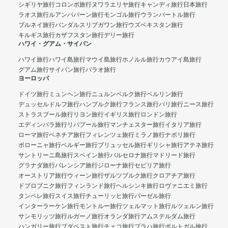
シギリヤ旅行
コロンボ旅行
ヌワラエリヤ旅行
キャンディ旅行
日本旅行
ラオス旅行
ルアンパバーン旅行
モンゴル旅行
ウランバートル旅行
ブルネイ旅行
バンダルスリブガワン旅行
ウズベキスタン旅行
キルギス旅行
カザフスタン旅行
デリー旅行
ハワイ・グアム・サイパン
ハワイ旅行
ハワイ島旅行
マウイ島旅行
ホノルル旅行
カウアイ島旅行
グアム旅行
サイパン旅行
パラオ旅行
ヨーロッパ
ドイツ旅行
ミュンヘン旅行
ニュルンベルク旅行
ベルリン旅行
デュッセルドルフ旅行
ハンブルク旅行
フランス旅行
パリ旅行
ニース旅行
ストラスブール旅行
リヨン旅行
イギリス旅行
ロンドン旅行
エディンバラ旅行
リバプール旅行
マンチェスター旅行
イタリア旅行
ローマ旅行
ベネチア旅行
フィレンツェ旅行
ミラノ旅行
ナポリ旅行
ボローニャ旅行
ベルギー旅行
ブリュッセル旅行
ギリシャ旅行
アテネ旅行
サントリーニ島旅行
スペイン旅行
バルセロナ旅行
マドリード旅行
グラナダ旅行
バレンシア旅行
ジローナ旅行
セビリア旅行
オーストリア旅行
ウィーン旅行
ザルツブルク旅行
クロアチア旅行
ドブロブニク旅行
フィンランド旅行
ヘルシンキ旅行
ロヴァニエミ旅行
タンペレ旅行
スイス旅行
チューリッヒ旅行
バーゼル旅行
インターラーケン旅行
モントルー旅行
ツェルマット旅行
ルツェルン旅行
サンモリッツ旅行
ルガーノ旅行
オランダ旅行
アムステルダム旅行
ハンガリー旅行
ブダペスト旅行
チェコ旅行
プラハ旅行
ポルトガル旅行