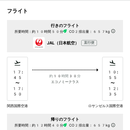
フライト
行きのフライト
所要時間：
約10時間50分
CO2排出量：
657kg
JAL（日本航空）
直行便
17:
10:
約10時間30分
45
55
エコノミークラス
〜
〜
17:
12:
50
35
関西国際空港
ロサンゼルス国際空港
帰りのフライト
所要時間：
約12時間40分
CO2排出量：
657kg