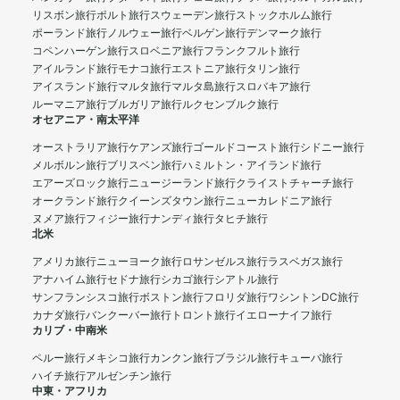
リスボン旅行
ポルト旅行
スウェーデン旅行
ストックホルム旅行
ポーランド旅行
ノルウェー旅行
ベルゲン旅行
デンマーク旅行
コペンハーゲン旅行
スロベニア旅行
フランクフルト旅行
アイルランド旅行
モナコ旅行
エストニア旅行
タリン旅行
アイスランド旅行
マルタ旅行
マルタ島旅行
スロバキア旅行
ルーマニア旅行
ブルガリア旅行
ルクセンブルク旅行
オセアニア・南太平洋
オーストラリア旅行
ケアンズ旅行
ゴールドコースト旅行
シドニー旅行
メルボルン旅行
ブリスベン旅行
ハミルトン・アイランド旅行
エアーズロック旅行
ニュージーランド旅行
クライストチャーチ旅行
オークランド旅行
クイーンズタウン旅行
ニューカレドニア旅行
ヌメア旅行
フィジー旅行
ナンディ旅行
タヒチ旅行
北米
アメリカ旅行
ニューヨーク旅行
ロサンゼルス旅行
ラスベガス旅行
アナハイム旅行
セドナ旅行
シカゴ旅行
シアトル旅行
サンフランシスコ旅行
ボストン旅行
フロリダ旅行
ワシントンDC旅行
カナダ旅行
バンクーバー旅行
トロント旅行
イエローナイフ旅行
カリブ・中南米
ペルー旅行
メキシコ旅行
カンクン旅行
ブラジル旅行
キューバ旅行
ハイチ旅行
アルゼンチン旅行
中東・アフリカ