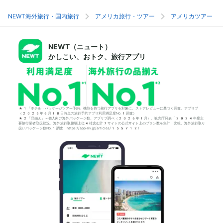
NEWT海外旅行・国内旅行
アメリカ旅行・ツアー
アメリカツアー
NEWT（ニュート）
かしこい、おトク、旅行アプリ
*1「ホテル・パッケージツアー予約」機能を持つ旅行アプリを対象に、ストアレビューに基づく調査。アプリブ
（2025年6月18日時点の旅行予約アプリ利用満足度No.1調査）
*2「品揃え」＝個人向け海外パッケージ数。アプリブ調べ（2026年1月）。観光庁発表「2024年度主
要旅行業者取扱状況」海外旅行取扱額上位4社含む計7サイトの公式サイト上のプラン数を集計・比較。海外旅行取り
扱いパッケージ数No.1調査：https://app-liv.jp/articles/155712/