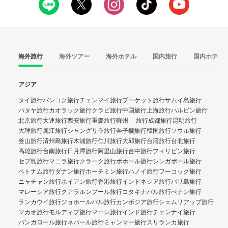
海外旅行
海外ツアー
海外ホテル
国内旅行
国内ホテル
アジア
タイ旅行
バンコク旅行
チェンマイ旅行
プーケット旅行
サムイ島旅行
パタヤ旅行
カオラック旅行
クラビ旅行
中国旅行
上海旅行
ハルビン旅行
北京旅行
大連旅行
西安旅行
重慶旅行
蘇州 旅行
成都旅行
昆明旅行
大理旅行
麗江旅行
シャングリラ旅行
奔子欄旅行
韓国旅行
ソウル旅行
釜山旅行
済州島旅行
木浦旅行
仁川旅行
大邱旅行
台湾旅行
台北旅行
高雄旅行
台南旅行
日月潭旅行
阿里山旅行
台中旅行
フィリピン旅行
セブ島旅行
マニラ旅行
クラーク旅行
ボホール旅行
シンガポール旅行
ベトナム旅行
ダナン旅行
ホーチミン旅行
ハノイ旅行
フーコック旅行
ニャチャン旅行
ホイアン旅行
香港旅行
インドネシア旅行
バリ島旅行
マレーシア旅行
クアラルンプール旅行
コタキナバル旅行
ぺナン旅行
ランカウイ旅行
ジョホールバル旅行
カンボジア旅行
シェムリアップ旅行
マカオ旅行
モルディブ旅行
マーレ旅行
インド旅行
チェンナイ旅行
バンガロール旅行
ネパール旅行
ミャンマー旅行
スリランカ旅行