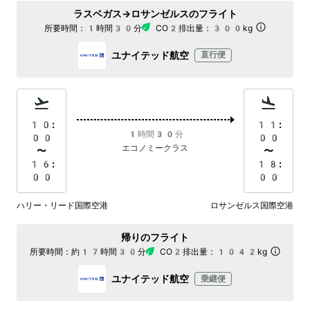
ラスベガス→ロサンゼルスのフライト
所要時間：
1時間30分
CO2排出量：
300kg
ユナイテッド航空
直行便
10:
11:
1時間30分
00
00
エコノミークラス
〜
〜
16:
18:
00
00
ハリー・リード国際空港
ロサンゼルス国際空港
帰りのフライト
所要時間：
約17時間30分
CO2排出量：
1042kg
ユナイテッド航空
乗継便