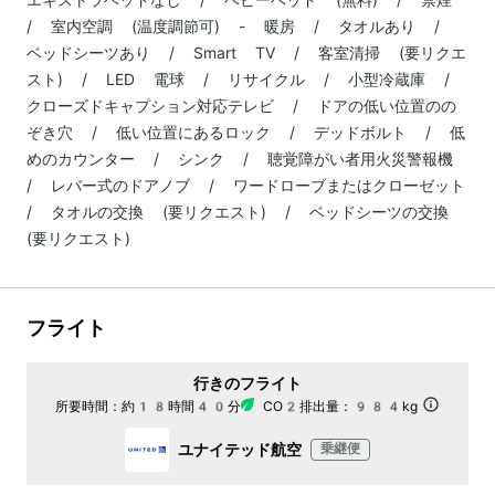
/ 室内空調 (温度調節可) - 暖房 / タオルあり /
ベッドシーツあり / Smart TV / 客室清掃 (要リクエ
スト) / LED 電球 / リサイクル / 小型冷蔵庫 /
クローズドキャプション対応テレビ / ドアの低い位置のの
ぞき穴 / 低い位置にあるロック / デッドボルト / 低
めのカウンター / シンク / 聴覚障がい者用火災警報機
/ レバー式のドアノブ / ワードローブまたはクローゼット
/ タオルの交換 (要リクエスト) / ベッドシーツの交換
(要リクエスト)
フライト
行きのフライト
所要時間：
約18時間40分
CO2排出量：
984kg
ユナイテッド航空
乗継便