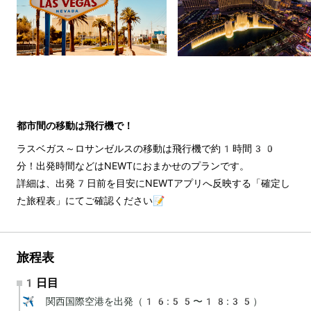
都市間の移動は飛行機で！
ラスベガス～ロサンゼルスの移動は飛行機で約1時間30
分！出発時間などはNEWTにおまかせのプランです。
詳細は、出発7日前を目安にNEWTアプリへ反映する「確定し
た旅程表」にてご確認ください📝
旅程表
1日目
✈️ 関西国際空港を出発（16:55〜18:35）
