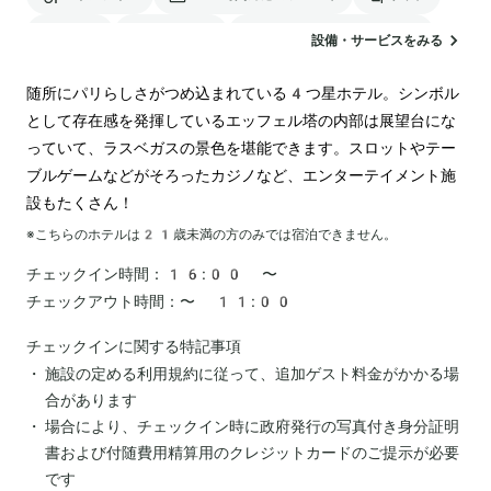
駐車場
ランドリー
電気自動車の充電スタンド
設備・サービスをみる
カジノ
随所にパリらしさがつめ込まれている4つ星ホテル。シンボル
として存在感を発揮しているエッフェル塔の内部は展望台にな
っていて、ラスベガスの景色を堪能できます。スロットやテー
ブルゲームなどがそろったカジノなど、エンターテイメント施
設もたくさん！
※こちらのホテルは
21
歳未満の方のみでは宿泊できません。
チェックイン時間：
16:00 〜
チェックアウト時間：
〜 11:00
チェックインに関する特記事項
施設の定める利用規約に従って、追加ゲスト料金がかかる場
合があります
場合により、チェックイン時に政府発行の写真付き身分証明
書および付随費用精算用のクレジットカードのご提示が必要
です