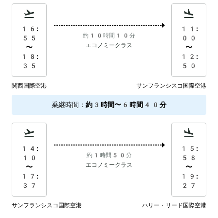
16:
11:
約10時間10分
55
00
エコノミークラス
〜
〜
18:
12:
35
50
関西国際空港
サンフランシスコ国際空港
乗継時間
：
約3時間〜6時間40分
14:
15:
約1時間50分
10
58
エコノミークラス
〜
〜
17:
19:
37
27
サンフランシスコ国際空港
ハリー・リード国際空港