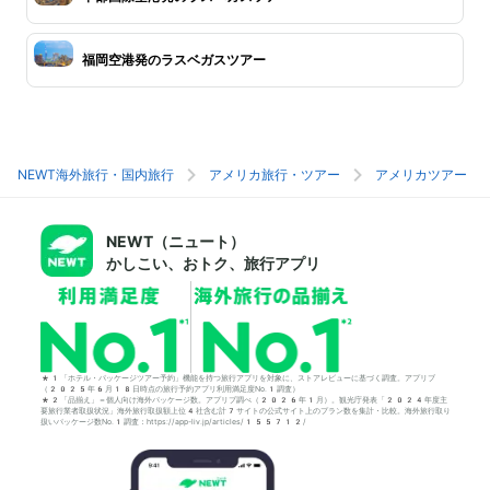
福岡空港発のラスベガスツアー
NEWT海外旅行・国内旅行
アメリカ旅行・ツアー
アメリカツアー
NEWT（ニュート）
かしこい、おトク、旅行アプリ
*1「ホテル・パッケージツアー予約」機能を持つ旅行アプリを対象に、ストアレビューに基づく調査。アプリブ
（2025年6月18日時点の旅行予約アプリ利用満足度No.1調査）
*2「品揃え」＝個人向け海外パッケージ数。アプリブ調べ（2026年1月）。観光庁発表「2024年度主
要旅行業者取扱状況」海外旅行取扱額上位4社含む計7サイトの公式サイト上のプラン数を集計・比較。海外旅行取り
扱いパッケージ数No.1調査：https://app-liv.jp/articles/155712/