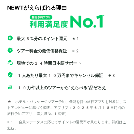
NEWTがえらばれる理由
最大5%分のポイント還元
※1
ツアー料金の最低価格保証
※2
現地での24時間日本語サポート
1人あたり最大10万円までキャンセル保証
※3
10万件以上のツアーから“えらべる”品ぞろえ
*「ホテル・パッケージツアー予約」機能を持つ旅行アプリを対象に、ス
トアレビューに基づく調査。アプリブ（2025年6月18日時点の
旅行予約アプリ 満足度No.1調査）
※1 会員ステータスに応じてポイントの還元率が異なります。詳細は
こ
ちら
。