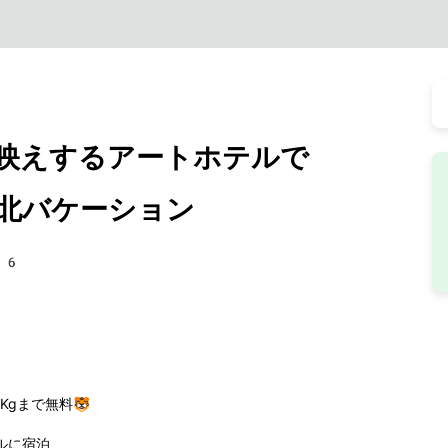
S映えするアートホテルで
北バケーション
46
gまで無料🐯
ルに宿泊