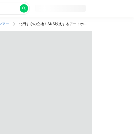
ツアー
北門すぐの立地！SNS映えするアートホテルで楽しみつくす充実の台北バケーション