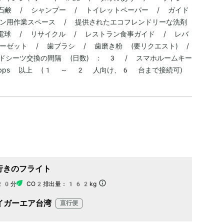
 石鹸 / シャンプー / トイレットペーパー / ガイド
ン用作業スペース / 提供されたエコフレンドリーな洗剤
 電球 / リサイクル / レストラン食事ガイド / レバ
ーゼット / 歯ブラシ / 歯磨き粉 (要リクエスト) /
ドシーツ交換の間隔 (日数) : 3 / スマホルームキー
Mbps 以上 (1 ～ 2 人向け、6 台まで接続可)
行きのフライト
20分
CO2排出量：
162kg
イガーエア台湾
直行便