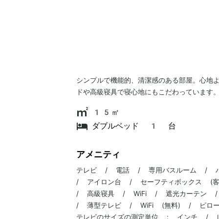
シンプルで機能的、清潔感のある部屋。心地
ドや高級寝具で寝心地にもこだわっています
15㎡
ダブルベッド 1 台
アメニティ
テレビ / 電話 / 専用バスルーム / 
/ アイロン台 / セーフティボックス (客
/ 高級寝具 / WiFi / 遮光カーテン
/ 薄型テレビ / WiFi (無料) / 
テレビのサイズの測定単位 : インチ / レ