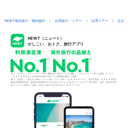
NEWT海外旅行・国内旅行
台湾旅行・ツアー
台湾ツアー
台北旅
NEWT（ニュート）
かしこい、おトク、旅行アプリ
*1「ホテル・パッケージツアー予約」機能を持つ旅行アプリを対象に、ストアレビューに基づく調査。アプリブ
（2025年6月18日時点の旅行予約アプリ利用満足度No.1調査）
*2「品揃え」＝個人向け海外パッケージ数。アプリブ調べ（2026年1月）。観光庁発表「2024年度主
要旅行業者取扱状況」海外旅行取扱額上位4社含む計7サイトの公式サイト上のプラン数を集計・比較。海外旅行取り
扱いパッケージ数No.1調査：https://app-liv.jp/articles/155712/