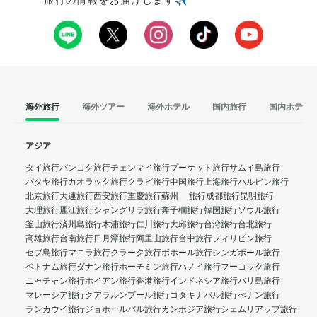
旅行の情報をお届けします✈️
海外旅行
海外ツアー
海外ホテル
国内旅行
国内ホテル
アジア
タイ旅行
バンコク旅行
チェンマイ旅行
プーケット旅行
サムイ島旅行
パタヤ旅行
カオラック旅行
クラビ旅行
中国旅行
上海旅行
ハルビン旅行
北京旅行
大連旅行
西安旅行
重慶旅行
蘇州 旅行
成都旅行
昆明旅行
大理旅行
麗江旅行
シャングリラ旅行
奔子欄旅行
韓国旅行
ソウル旅行
釜山旅行
済州島旅行
木浦旅行
仁川旅行
大邱旅行
台湾旅行
台北旅行
高雄旅行
台南旅行
日月潭旅行
阿里山旅行
台中旅行
フィリピン旅行
セブ島旅行
マニラ旅行
クラーク旅行
ボホール旅行
シンガポール旅行
ベトナム旅行
ダナン旅行
ホーチミン旅行
ハノイ旅行
フーコック旅行
ニャチャン旅行
ホイアン旅行
香港旅行
インドネシア旅行
バリ島旅行
マレーシア旅行
クアラルンプール旅行
コタキナバル旅行
ぺナン旅行
ランカウイ旅行
ジョホールバル旅行
カンボジア旅行
シェムリアップ旅行