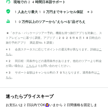
現地での24時間日本語サポート
1人あたり最大10万円までキャンセル保証
※3
10万件以上のツアーから“えらべる”品ぞろえ
*「ホテル・パッケージツアー予約」機能を持つ旅行アプリを対象に、ス
トアレビューに基づく調査。アプリブ（2025年6月18日時点の
旅行予約アプリ 満足度No.1調査）
※1 会員ステータスに応じてポイントの還元率が異なります。詳細は
こ
ちら
。
※2 同日程・同条件などの適用条件があります。他社のツアーより料金
が高い場合は、
こちら
よりお問い合わせください。
※3 サポート金額はキャンセル料の70%となります。適用条件は
こ
ちら
。
迷ったらプライスキープ
お支払いは
2
日以内でOK🙆‍♀️いまから
2
日間価格を固定しま