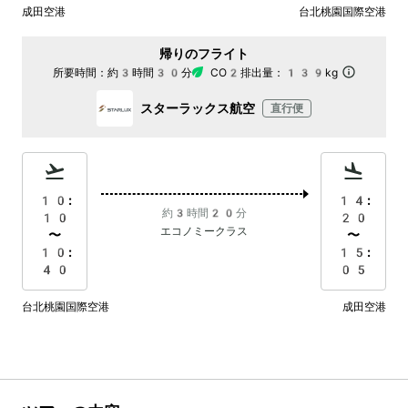
成田空港
台北桃園国際空港
帰りのフライト
所要時間：
約3時間30分
CO2排出量：
139kg
スターラックス航空
直行便
10:
14:
約3時間20分
10
20
エコノミークラス
〜
〜
10:
15:
40
05
台北桃園国際空港
成田空港