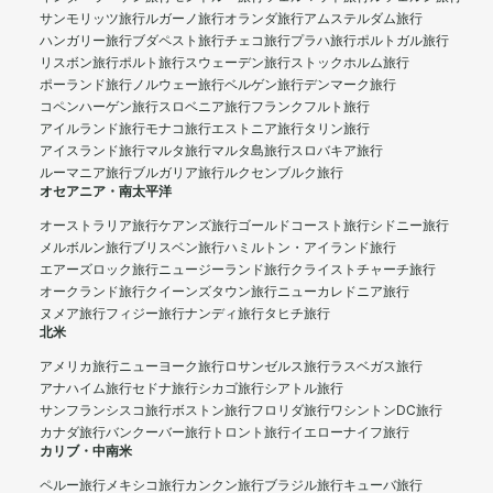
サンモリッツ旅行
ルガーノ旅行
オランダ旅行
アムステルダム旅行
ハンガリー旅行
ブダペスト旅行
チェコ旅行
プラハ旅行
ポルトガル旅行
リスボン旅行
ポルト旅行
スウェーデン旅行
ストックホルム旅行
ポーランド旅行
ノルウェー旅行
ベルゲン旅行
デンマーク旅行
コペンハーゲン旅行
スロベニア旅行
フランクフルト旅行
アイルランド旅行
モナコ旅行
エストニア旅行
タリン旅行
アイスランド旅行
マルタ旅行
マルタ島旅行
スロバキア旅行
ルーマニア旅行
ブルガリア旅行
ルクセンブルク旅行
オセアニア・南太平洋
オーストラリア旅行
ケアンズ旅行
ゴールドコースト旅行
シドニー旅行
メルボルン旅行
ブリスベン旅行
ハミルトン・アイランド旅行
エアーズロック旅行
ニュージーランド旅行
クライストチャーチ旅行
オークランド旅行
クイーンズタウン旅行
ニューカレドニア旅行
ヌメア旅行
フィジー旅行
ナンディ旅行
タヒチ旅行
北米
アメリカ旅行
ニューヨーク旅行
ロサンゼルス旅行
ラスベガス旅行
アナハイム旅行
セドナ旅行
シカゴ旅行
シアトル旅行
サンフランシスコ旅行
ボストン旅行
フロリダ旅行
ワシントンDC旅行
カナダ旅行
バンクーバー旅行
トロント旅行
イエローナイフ旅行
カリブ・中南米
ペルー旅行
メキシコ旅行
カンクン旅行
ブラジル旅行
キューバ旅行