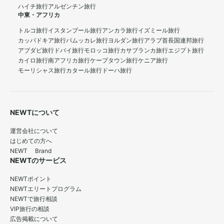
ハイチ旅行
アルゼンチン旅行
中東・アフリカ
トルコ旅行
イスタンブール旅行
アンカラ旅行
イズミール旅行
カッパドキア旅行
パムッカレ旅行
ヨルダン旅行
アラブ首長国連邦旅行
アブダビ旅行
ドバイ旅行
モロッコ旅行
カサブランカ旅行
エジプト旅行
カイロ旅行
南アフリカ旅行
ケープタウン旅行
ケニア旅行
モーリシャス旅行
カタール旅行
ドーハ旅行
NEWTについて
運営会社について
はじめての方へ
NEWT Brand
NEWTのサービス
NEWTポイント
NEWTエリートプログラム
NEWTで旅行相談
VIP旅行の相談
広告掲載について