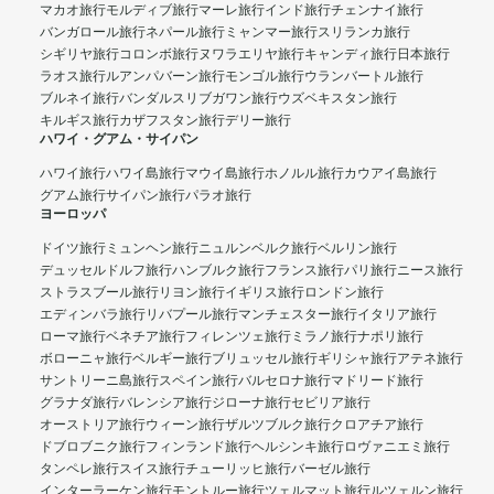
マカオ旅行
モルディブ旅行
マーレ旅行
インド旅行
チェンナイ旅行
バンガロール旅行
ネパール旅行
ミャンマー旅行
スリランカ旅行
シギリヤ旅行
コロンボ旅行
ヌワラエリヤ旅行
キャンディ旅行
日本旅行
ラオス旅行
ルアンパバーン旅行
モンゴル旅行
ウランバートル旅行
ブルネイ旅行
バンダルスリブガワン旅行
ウズベキスタン旅行
キルギス旅行
カザフスタン旅行
デリー旅行
ハワイ・グアム・サイパン
ハワイ旅行
ハワイ島旅行
マウイ島旅行
ホノルル旅行
カウアイ島旅行
グアム旅行
サイパン旅行
パラオ旅行
ヨーロッパ
ドイツ旅行
ミュンヘン旅行
ニュルンベルク旅行
ベルリン旅行
デュッセルドルフ旅行
ハンブルク旅行
フランス旅行
パリ旅行
ニース旅行
ストラスブール旅行
リヨン旅行
イギリス旅行
ロンドン旅行
エディンバラ旅行
リバプール旅行
マンチェスター旅行
イタリア旅行
ローマ旅行
ベネチア旅行
フィレンツェ旅行
ミラノ旅行
ナポリ旅行
ボローニャ旅行
ベルギー旅行
ブリュッセル旅行
ギリシャ旅行
アテネ旅行
サントリーニ島旅行
スペイン旅行
バルセロナ旅行
マドリード旅行
グラナダ旅行
バレンシア旅行
ジローナ旅行
セビリア旅行
オーストリア旅行
ウィーン旅行
ザルツブルク旅行
クロアチア旅行
ドブロブニク旅行
フィンランド旅行
ヘルシンキ旅行
ロヴァニエミ旅行
タンペレ旅行
スイス旅行
チューリッヒ旅行
バーゼル旅行
インターラーケン旅行
モントルー旅行
ツェルマット旅行
ルツェルン旅行