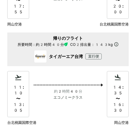
〜
〜
17:
20:
55
00
岡山空港
台北桃園国際空港
帰りのフライト
所要時間：
約2時間40分
CO2排出量：
143kg
タイガーエア台湾
直行便
11:
14:
約2時間40分
10
35
エコノミークラス
〜
〜
13:
16:
05
30
台北桃園国際空港
岡山空港