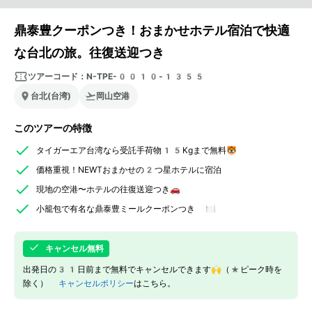
鼎泰豊クーポンつき！おまかせホテル宿泊で快適
な台北の旅。往復送迎つき
ツアーコード：
N-TPE-0010-1355
台北(台湾)
岡山空港
このツアーの特徴
タイガーエア台湾なら受託手荷物15Kgまで無料🐯
価格重視！NEWTおまかせの2つ星ホテルに宿泊
現地の空港〜ホテルの往復送迎つき🚗
小籠包で有名な鼎泰豊ミールクーポンつき 🍽️
キャンセル無料
出発日の31日前まで無料でキャンセルできます🙌（*ピーク時を
除く）
キャンセルポリシー
はこちら。