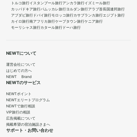
トルコ旅行
イスタンブール旅行
アンカラ旅行
イズミール旅行
カッパドキア旅行
パムッカレ旅行
ヨルダン旅行
アラブ首長国連邦旅行
アブダビ旅行
ドバイ旅行
モロッコ旅行
カサブランカ旅行
エジプト旅行
カイロ旅行
南アフリカ旅行
ケープタウン旅行
ケニア旅行
モーリシャス旅行
カタール旅行
ドーハ旅行
NEWTについて
運営会社について
はじめての方へ
NEWT Brand
NEWTのサービス
NEWTポイント
NEWTエリートプログラム
NEWTで旅行相談
VIP旅行の相談
広告掲載について
掲載希望の宿泊施設さまへ
サポート・お問い合わせ