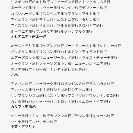
リスボン旅行
ポルト旅行
スウェーデン旅行
ストックホルム旅行
ポーランド旅行
ノルウェー旅行
ベルゲン旅行
デンマーク旅行
コペンハーゲン旅行
スロベニア旅行
フランクフルト旅行
アイルランド旅行
モナコ旅行
エストニア旅行
タリン旅行
アイスランド旅行
マルタ旅行
マルタ島旅行
スロバキア旅行
ルーマニア旅行
ブルガリア旅行
ルクセンブルク旅行
オセアニア・南太平洋
オーストラリア旅行
ケアンズ旅行
ゴールドコースト旅行
シドニー旅行
メルボルン旅行
ブリスベン旅行
ハミルトン・アイランド旅行
エアーズロック旅行
ニュージーランド旅行
クライストチャーチ旅行
オークランド旅行
クイーンズタウン旅行
ニューカレドニア旅行
ヌメア旅行
フィジー旅行
ナンディ旅行
タヒチ旅行
北米
アメリカ旅行
ニューヨーク旅行
ロサンゼルス旅行
ラスベガス旅行
アナハイム旅行
セドナ旅行
シカゴ旅行
シアトル旅行
サンフランシスコ旅行
ボストン旅行
フロリダ旅行
ワシントンDC旅行
カナダ旅行
バンクーバー旅行
トロント旅行
イエローナイフ旅行
カリブ・中南米
ペルー旅行
メキシコ旅行
カンクン旅行
ブラジル旅行
キューバ旅行
ハイチ旅行
アルゼンチン旅行
中東・アフリカ