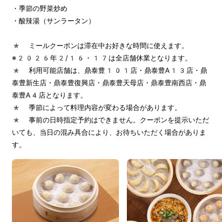
・季節の野菜炒め
・酸辣湯（サンラータン）
* ミールクーポンは滞在中お好きな時間に使えます。
※2026年2/16・17は全店舗休業となります。
* 利用可能店舗は、鼎泰豊101店・鼎泰豊A13店・鼎
泰豊新生店・鼎泰豊復興店・鼎泰豊天母店・鼎泰豊南西店・鼎
泰豊A4店となります。
* 季節によって料理内容が変わる場合があります。
* 事前の日時指定予約はできません。クーポンを提示いただ
いても、当日の混み具合により、お待ちいただく場合がありま
す。