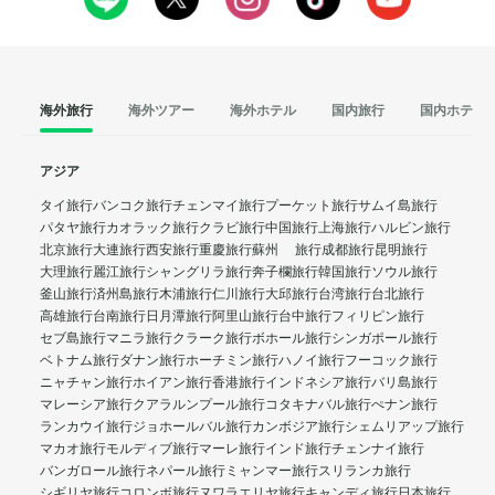
海外旅行
海外ツアー
海外ホテル
国内旅行
国内ホテル
アジア
タイ旅行
バンコク旅行
チェンマイ旅行
プーケット旅行
サムイ島旅行
パタヤ旅行
カオラック旅行
クラビ旅行
中国旅行
上海旅行
ハルビン旅行
北京旅行
大連旅行
西安旅行
重慶旅行
蘇州 旅行
成都旅行
昆明旅行
大理旅行
麗江旅行
シャングリラ旅行
奔子欄旅行
韓国旅行
ソウル旅行
釜山旅行
済州島旅行
木浦旅行
仁川旅行
大邱旅行
台湾旅行
台北旅行
高雄旅行
台南旅行
日月潭旅行
阿里山旅行
台中旅行
フィリピン旅行
セブ島旅行
マニラ旅行
クラーク旅行
ボホール旅行
シンガポール旅行
ベトナム旅行
ダナン旅行
ホーチミン旅行
ハノイ旅行
フーコック旅行
ニャチャン旅行
ホイアン旅行
香港旅行
インドネシア旅行
バリ島旅行
マレーシア旅行
クアラルンプール旅行
コタキナバル旅行
ぺナン旅行
ランカウイ旅行
ジョホールバル旅行
カンボジア旅行
シェムリアップ旅行
マカオ旅行
モルディブ旅行
マーレ旅行
インド旅行
チェンナイ旅行
バンガロール旅行
ネパール旅行
ミャンマー旅行
スリランカ旅行
シギリヤ旅行
コロンボ旅行
ヌワラエリヤ旅行
キャンディ旅行
日本旅行