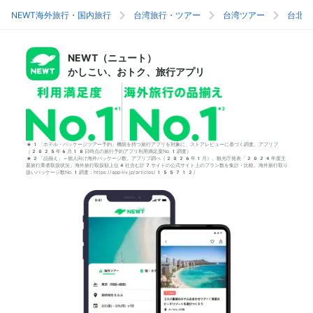
NEWT海外旅行・国内旅行
台湾旅行・ツアー
台湾ツアー
台北旅
NEWT（ニュート）
かしこい、おトク、旅行アプリ
*1「ホテル・パッケージツアー予約」機能を持つ旅行アプリを対象に、ストアレビューに基づく調査。アプリブ
（2025年6月18日時点の旅行予約アプリ利用満足度No.1調査）
*2「品揃え」＝個人向け海外パッケージ数。アプリブ調べ（2026年1月）。観光庁発表「2024年度主
要旅行業者取扱状況」海外旅行取扱額上位4社含む計7サイトの公式サイト上のプラン数を集計・比較。海外旅行取り
扱いパッケージ数No.1調査：https://app-liv.jp/articles/155712/