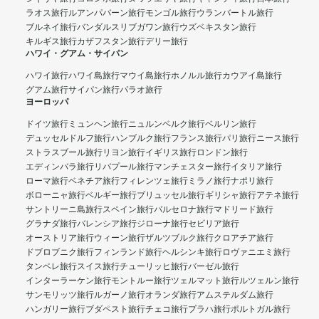
ラオス旅行
ルアンパバーン旅行
モンゴル旅行
ウランバートル旅行
ブルネイ旅行
バンダルスリブガワン旅行
ウズベキスタン旅行
キルギス旅行
カザフスタン旅行
デリー旅行
ハワイ・グアム・サイパン
ハワイ旅行
ハワイ島旅行
マウイ島旅行
ホノルル旅行
カウアイ島旅行
グアム旅行
サイパン旅行
パラオ旅行
ヨーロッパ
ドイツ旅行
ミュンヘン旅行
ニュルンベルク旅行
ベルリン旅行
デュッセルドルフ旅行
ハンブルク旅行
フランス旅行
パリ旅行
ニース旅行
ストラスブール旅行
リヨン旅行
イギリス旅行
ロンドン旅行
エディンバラ旅行
リバプール旅行
マンチェスター旅行
イタリア旅行
ローマ旅行
ベネチア旅行
フィレンツェ旅行
ミラノ旅行
ナポリ旅行
ボローニャ旅行
ベルギー旅行
ブリュッセル旅行
ギリシャ旅行
アテネ旅行
サントリーニ島旅行
スペイン旅行
バルセロナ旅行
マドリード旅行
グラナダ旅行
バレンシア旅行
ジローナ旅行
セビリア旅行
オーストリア旅行
ウィーン旅行
ザルツブルク旅行
クロアチア旅行
ドブロブニク旅行
フィンランド旅行
ヘルシンキ旅行
ロヴァニエミ旅行
タンペレ旅行
スイス旅行
チューリッヒ旅行
バーゼル旅行
インターラーケン旅行
モントルー旅行
ツェルマット旅行
ルツェルン旅行
サンモリッツ旅行
ルガーノ旅行
オランダ旅行
アムステルダム旅行
ハンガリー旅行
ブダペスト旅行
チェコ旅行
プラハ旅行
ポルトガル旅行