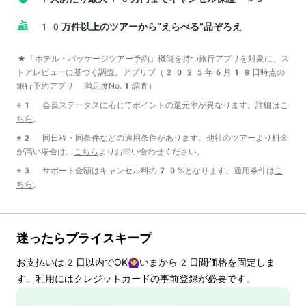
10万件以上のツアーから“えらべる”品ぞろえ
*「ホテル・パッケージツアー予約」機能を持つ旅行アプリを対象に、ス
トアレビューに基づく調査。アプリブ（2025年6月18日時点の
旅行予約アプリ 満足度No.1調査）
※1 会員ステータスに応じてポイントの還元率が異なります。詳細は
こ
ちら
。
※2 同日程・同条件などの適用条件があります。他社のツアーより料金
が高い場合は、
こちら
よりお問い合わせください。
※3 サポート金額はキャンセル料の70%となります。適用条件は
こ
ちら
。
迷ったらプライスキープ
お支払いは
2
日以内でOK🙆‍♀️いまから
2
日間価格を固定しま
す。利用にはクレジットカードの事前登録が必要です。