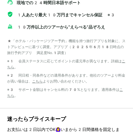
現地での24時間日本語サポート
1人あたり最大10万円までキャンセル保証
※3
10万件以上のツアーから“えらべる”品ぞろえ
*「ホテル・パッケージツアー予約」機能を持つ旅行アプリを対象に、ス
トアレビューに基づく調査。アプリブ（2025年6月18日時点の
旅行予約アプリ 満足度No.1調査）
※1 会員ステータスに応じてポイントの還元率が異なります。詳細は
こ
ちら
。
※2 同日程・同条件などの適用条件があります。他社のツアーより料金
が高い場合は、
こちら
よりお問い合わせください。
※3 サポート金額はキャンセル料の70%となります。適用条件は
こ
ちら
。
迷ったらプライスキープ
お支払いは
2
日以内でOK🙆‍♀️いまから
2
日間価格を固定しま