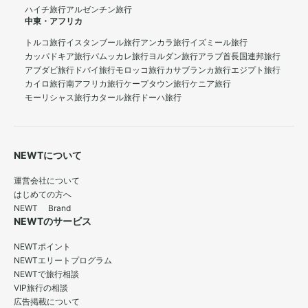
ハイチ旅行
アルゼンチン旅行
中東・アフリカ
トルコ旅行
イスタンブール旅行
アンカラ旅行
イズミール旅行
カッパドキア旅行
パムッカレ旅行
ヨルダン旅行
アラブ首長国連邦旅行
アブダビ旅行
ドバイ旅行
モロッコ旅行
カサブランカ旅行
エジプト旅行
カイロ旅行
南アフリカ旅行
ケープタウン旅行
ケニア旅行
モーリシャス旅行
カタール旅行
ドーハ旅行
NEWTについて
運営会社について
はじめての方へ
NEWT Brand
NEWTのサービス
NEWTポイント
NEWTエリートプログラム
NEWTで旅行相談
VIP旅行の相談
広告掲載について