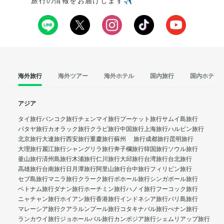
旅行の情報をお届けします✈️
海外旅行
海外ツアー
海外ホテル
国内旅行
国内ホテル
アジア
タイ旅行
バンコク旅行
チェンマイ旅行
プーケット旅行
サムイ島旅行
パタヤ旅行
カオラック旅行
クラビ旅行
中国旅行
上海旅行
ハルビン旅行
北京旅行
大連旅行
西安旅行
重慶旅行
蘇州 旅行
成都旅行
昆明旅行
大理旅行
麗江旅行
シャングリラ旅行
奔子欄旅行
韓国旅行
ソウル旅行
釜山旅行
済州島旅行
木浦旅行
仁川旅行
大邱旅行
台湾旅行
台北旅行
高雄旅行
台南旅行
日月潭旅行
阿里山旅行
台中旅行
フィリピン旅行
セブ島旅行
マニラ旅行
クラーク旅行
ボホール旅行
シンガポール旅行
ベトナム旅行
ダナン旅行
ホーチミン旅行
ハノイ旅行
フーコック旅行
ニャチャン旅行
ホイアン旅行
香港旅行
インドネシア旅行
バリ島旅行
マレーシア旅行
クアラルンプール旅行
コタキナバル旅行
ぺナン旅行
ランカウイ旅行
ジョホールバル旅行
カンボジア旅行
シェムリアップ旅行