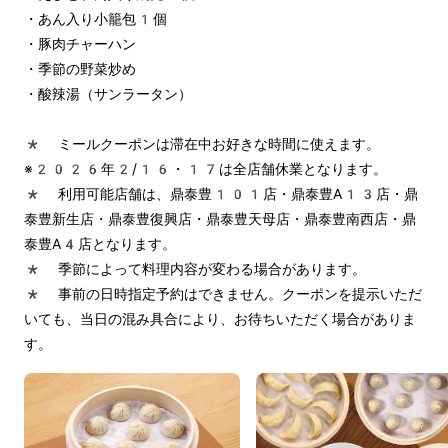
・あん入り小籠包1個
・豚肉チャーハン
・季節の野菜炒め
・酸辣湯（サンラータン）
* ミールクーポンは滞在中お好きな時間に使えます。
※2026年2/16・17は全店舗休業となります。
* 利用可能店舗は、鼎泰豊101店・鼎泰豊A13店・鼎
泰豊新生店・鼎泰豊復興店・鼎泰豊天母店・鼎泰豊南西店・鼎
泰豊A4店となります。
* 季節によって料理内容が変わる場合があります。
* 事前の日時指定予約はできません。クーポンを提示いただ
いても、当日の混み具合により、お待ちいただく場合がありま
す。