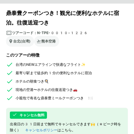
鼎泰豊クーポンつき！観光に便利なホテルに宿
泊。往復送迎つき
ツアーコード：
N-TPE-0010-1226
台北(台湾)
熊本空港
このツアーの特徴
台湾のNEWエアラインで快適なフライト✨
最寄り駅まで徒歩約1分の便利なホテルに宿泊
ホテルの朝食つき🍳
現地の空港〜ホテルの往復送迎つき🚗
小籠包で有名な鼎泰豊ミールクーポンつき 🍽️
キャンセル無料
出発日の31日前まで無料でキャンセルできます🙌（*ピーク時を
除く）
キャンセルポリシー
はこちら。