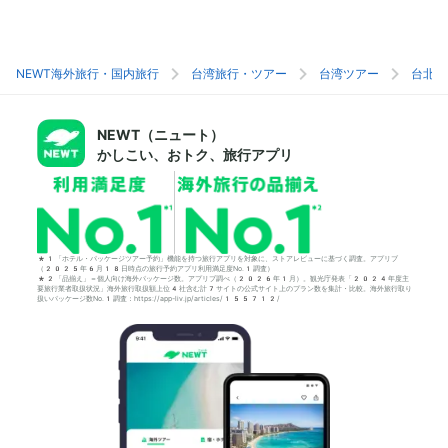
NEWT海外旅行・国内旅行
台湾旅行・ツアー
台湾ツアー
台北旅
NEWT（ニュート）
かしこい、おトク、旅行アプリ
*1「ホテル・パッケージツアー予約」機能を持つ旅行アプリを対象に、ストアレビューに基づく調査。アプリブ
（2025年6月18日時点の旅行予約アプリ利用満足度No.1調査）
*2「品揃え」＝個人向け海外パッケージ数。アプリブ調べ（2026年1月）。観光庁発表「2024年度主
要旅行業者取扱状況」海外旅行取扱額上位4社含む計7サイトの公式サイト上のプラン数を集計・比較。海外旅行取り
扱いパッケージ数No.1調査：https://app-liv.jp/articles/155712/