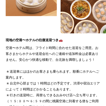
現地の空港〜ホテルの往復送迎つき🚗
空港〜ホテル間は、フライト時間に合わせた送迎をご用意。お
客さまからホテルや送迎会社へのご連絡や追加料金は必要あり
ません。安心かつ快適な移動で、台北旅を満喫しましょう！
*送迎車にはほかのお客さまも乗られます。順番にホテルへご
案内します。
*台北中心部までは1時間ほどの予定です。渋滞や宿泊エリア
によって2時間ほどかかることもあります。
*行きの送迎時に、両替もできるおみやげ店へ立ち寄ります。
（15:00〜6:59の間に桃園空港に到着する便をご利用