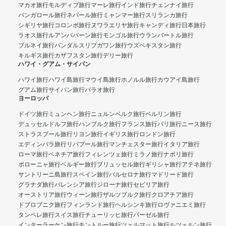
マカオ旅行
モルディブ旅行
マーレ旅行
インド旅行
チェンナイ旅行
バンガロール旅行
ネパール旅行
ミャンマー旅行
スリランカ旅行
シギリヤ旅行
コロンボ旅行
ヌワラエリヤ旅行
キャンディ旅行
日本旅行
ラオス旅行
ルアンパバーン旅行
モンゴル旅行
ウランバートル旅行
ブルネイ旅行
バンダルスリブガワン旅行
ウズベキスタン旅行
キルギス旅行
カザフスタン旅行
デリー旅行
ハワイ・グアム・サイパン
ハワイ旅行
ハワイ島旅行
マウイ島旅行
ホノルル旅行
カウアイ島旅行
グアム旅行
サイパン旅行
パラオ旅行
ヨーロッパ
ドイツ旅行
ミュンヘン旅行
ニュルンベルク旅行
ベルリン旅行
デュッセルドルフ旅行
ハンブルク旅行
フランス旅行
パリ旅行
ニース旅行
ストラスブール旅行
リヨン旅行
イギリス旅行
ロンドン旅行
エディンバラ旅行
リバプール旅行
マンチェスター旅行
イタリア旅行
ローマ旅行
ベネチア旅行
フィレンツェ旅行
ミラノ旅行
ナポリ旅行
ボローニャ旅行
ベルギー旅行
ブリュッセル旅行
ギリシャ旅行
アテネ旅行
サントリーニ島旅行
スペイン旅行
バルセロナ旅行
マドリード旅行
グラナダ旅行
バレンシア旅行
ジローナ旅行
セビリア旅行
オーストリア旅行
ウィーン旅行
ザルツブルク旅行
クロアチア旅行
ドブロブニク旅行
フィンランド旅行
ヘルシンキ旅行
ロヴァニエミ旅行
タンペレ旅行
スイス旅行
チューリッヒ旅行
バーゼル旅行
インターラーケン旅行
モントルー旅行
ツェルマット旅行
ルツェルン旅行