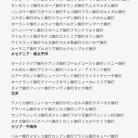
サンモリッツ旅行
ルガーノ旅行
オランダ旅行
アムステルダム旅行
ハンガリー旅行
ブダペスト旅行
チェコ旅行
プラハ旅行
ポルトガル旅行
リスボン旅行
ポルト旅行
スウェーデン旅行
ストックホルム旅行
ポーランド旅行
ノルウェー旅行
ベルゲン旅行
デンマーク旅行
コペンハーゲン旅行
スロベニア旅行
フランクフルト旅行
アイルランド旅行
モナコ旅行
エストニア旅行
タリン旅行
アイスランド旅行
マルタ旅行
マルタ島旅行
スロバキア旅行
ルーマニア旅行
ブルガリア旅行
ルクセンブルク旅行
オセアニア・南太平洋
オーストラリア旅行
ケアンズ旅行
ゴールドコースト旅行
シドニー旅行
メルボルン旅行
ブリスベン旅行
ハミルトン・アイランド旅行
エアーズロック旅行
ニュージーランド旅行
クライストチャーチ旅行
オークランド旅行
クイーンズタウン旅行
ニューカレドニア旅行
ヌメア旅行
フィジー旅行
ナンディ旅行
タヒチ旅行
北米
アメリカ旅行
ニューヨーク旅行
ロサンゼルス旅行
ラスベガス旅行
アナハイム旅行
セドナ旅行
シカゴ旅行
シアトル旅行
サンフランシスコ旅行
ボストン旅行
フロリダ旅行
ワシントンDC旅行
カナダ旅行
バンクーバー旅行
トロント旅行
イエローナイフ旅行
カリブ・中南米
ペルー旅行
メキシコ旅行
カンクン旅行
ブラジル旅行
キューバ旅行