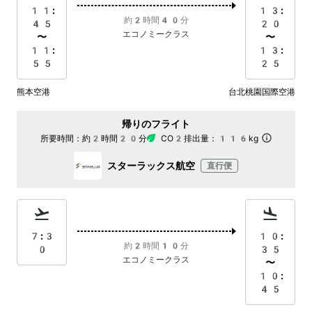
11:
13:
約2時間40分
45
20
エコノミークラス
〜
〜
11:
13:
55
25
熊本空港
台北桃園国際空港
帰りのフライト
所要時間：
約2時間20分
CO2排出量：
116kg
スターラックス航空
直行便
7:3
10:
約2時間10分
0
35
エコノミークラス
〜
10:
45