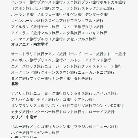
ハンガリー旅行
ブダペスト旅行
チェコ旅行
プラハ旅行
ポルトガル旅行
リスボン旅行
ポルト旅行
スウェーデン旅行
ストックホルム旅行
ポーランド旅行
ノルウェー旅行
ベルゲン旅行
デンマーク旅行
コペンハーゲン旅行
スロベニア旅行
フランクフルト旅行
アイルランド旅行
モナコ旅行
エストニア旅行
タリン旅行
アイスランド旅行
マルタ旅行
マルタ島旅行
スロバキア旅行
ルーマニア旅行
ブルガリア旅行
ルクセンブルク旅行
オセアニア・南太平洋
オーストラリア旅行
ケアンズ旅行
ゴールドコースト旅行
シドニー旅行
メルボルン旅行
ブリスベン旅行
ハミルトン・アイランド旅行
エアーズロック旅行
ニュージーランド旅行
クライストチャーチ旅行
オークランド旅行
クイーンズタウン旅行
ニューカレドニア旅行
ヌメア旅行
フィジー旅行
ナンディ旅行
タヒチ旅行
北米
アメリカ旅行
ニューヨーク旅行
ロサンゼルス旅行
ラスベガス旅行
アナハイム旅行
セドナ旅行
シカゴ旅行
シアトル旅行
サンフランシスコ旅行
ボストン旅行
フロリダ旅行
ワシントンDC旅行
カナダ旅行
バンクーバー旅行
トロント旅行
イエローナイフ旅行
カリブ・中南米
ペルー旅行
メキシコ旅行
カンクン旅行
ブラジル旅行
キューバ旅行
ハイチ旅行
アルゼンチン旅行