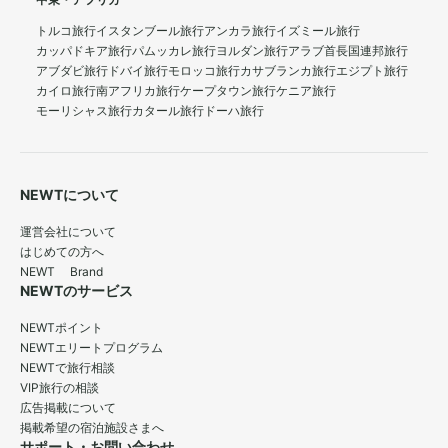
中東・アフリカ
トルコ旅行
イスタンブール旅行
アンカラ旅行
イズミール旅行
カッパドキア旅行
パムッカレ旅行
ヨルダン旅行
アラブ首長国連邦旅行
アブダビ旅行
ドバイ旅行
モロッコ旅行
カサブランカ旅行
エジプト旅行
カイロ旅行
南アフリカ旅行
ケープタウン旅行
ケニア旅行
モーリシャス旅行
カタール旅行
ドーハ旅行
NEWTについて
運営会社について
はじめての方へ
NEWT Brand
NEWTのサービス
NEWTポイント
NEWTエリートプログラム
NEWTで旅行相談
VIP旅行の相談
広告掲載について
掲載希望の宿泊施設さまへ
サポート・お問い合わせ