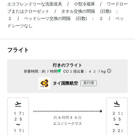
エコフレンドリーな洗面道具 / 小型冷蔵庫 / ワードロー
ブまたはクローゼット / タオル交換の間隔 (日数) :
2 / ベッドシーツ交換の間隔 (日数) : 2 / ベッ
ドシーツなし
フライト
行きのフライト
所要時間：
約7時間
CO2排出量：
427kg
タイ国際航空
直行便
17:
21:
約6時間50分
25
55
エコノミークラス
〜
〜
17:
22: