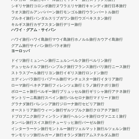
シギリヤ旅行
コロンボ旅行
ヌワラエリヤ旅行
キャンディ旅行
日本旅行
ラオス旅行
ルアンパバーン旅行
モンゴル旅行
ウランバートル旅行
ブルネイ旅行
バンダルスリブガワン旅行
ウズベキスタン旅行
キルギス旅行
カザフスタン旅行
デリー旅行
ハワイ・グアム・サイパン
ハワイ旅行
ハワイ島旅行
マウイ島旅行
ホノルル旅行
カウアイ島旅行
グアム旅行
サイパン旅行
パラオ旅行
ヨーロッパ
ドイツ旅行
ミュンヘン旅行
ニュルンベルク旅行
ベルリン旅行
デュッセルドルフ旅行
ハンブルク旅行
フランス旅行
パリ旅行
ニース旅行
ストラスブール旅行
リヨン旅行
イギリス旅行
ロンドン旅行
エディンバラ旅行
リバプール旅行
マンチェスター旅行
イタリア旅行
ローマ旅行
ベネチア旅行
フィレンツェ旅行
ミラノ旅行
ナポリ旅行
ボローニャ旅行
ベルギー旅行
ブリュッセル旅行
ギリシャ旅行
アテネ旅行
サントリーニ島旅行
スペイン旅行
バルセロナ旅行
マドリード旅行
グラナダ旅行
バレンシア旅行
ジローナ旅行
セビリア旅行
オーストリア旅行
ウィーン旅行
ザルツブルク旅行
クロアチア旅行
ドブロブニク旅行
フィンランド旅行
ヘルシンキ旅行
ロヴァニエミ旅行
タンペレ旅行
スイス旅行
チューリッヒ旅行
バーゼル旅行
インターラーケン旅行
モントルー旅行
ツェルマット旅行
ルツェルン旅行
サンモリッツ旅行
ルガーノ旅行
オランダ旅行
アムステルダム旅行