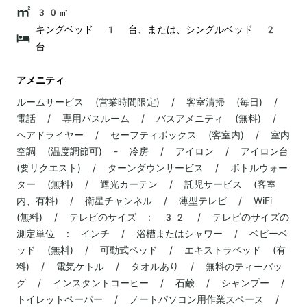
30㎡
キングベッド 1 台、または、シングルベッド 2
台
アメニティ
ルームサービス (営業時間限定) / 客室清掃 (毎日) /
電話 / 専用バスルーム / バスアメニティ (無料) /
ヘアドライヤー / セーフティボックス (客室内) / 室内
空調 (温度調節可) - 冷房 / アイロン / アイロン台
(要リクエスト) / ターンダウンサービス / ボトルウォー
ター (無料) / 遮光カーテン / 託児サービス (客室
内、有料) / 衛星チャンネル / 薄型テレビ / WiFi
(無料) / テレビのサイズ : 32 / テレビのサイズの
測定単位 : インチ / 浴槽またはシャワー / ベビーベ
ッド (無料) / 可動式ベッド / エキストラベッド (有
料) / 電気ケトル / タオルあり / 無料のティーバッ
グ / インスタントコーヒー / 石鹸 / シャンプー /
トイレットペーパー / ノートパソコン用作業スペース /