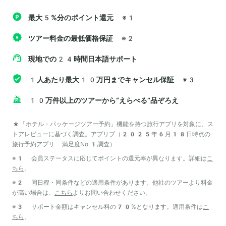
最大5%分のポイント還元
※1
ツアー料金の最低価格保証
※2
現地での24時間日本語サポート
1人あたり最大10万円までキャンセル保証
※3
10万件以上のツアーから“えらべる”品ぞろえ
*「ホテル・パッケージツアー予約」機能を持つ旅行アプリを対象に、ス
トアレビューに基づく調査。アプリブ（2025年6月18日時点の
旅行予約アプリ 満足度No.1調査）
※1 会員ステータスに応じてポイントの還元率が異なります。詳細は
こ
ちら
。
※2 同日程・同条件などの適用条件があります。他社のツアーより料金
が高い場合は、
こちら
よりお問い合わせください。
※3 サポート金額はキャンセル料の70%となります。適用条件は
こ
ちら
。