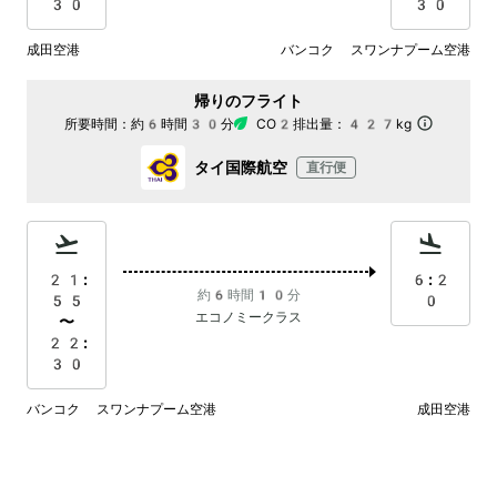
30
30
成田空港
バンコク スワンナプーム空港
帰りのフライト
所要時間：
約6時間30分
CO2排出量：
427kg
タイ国際航空
直行便
21:
6:2
約6時間10分
55
0
エコノミークラス
〜
22:
30
バンコク スワンナプーム空港
成田空港