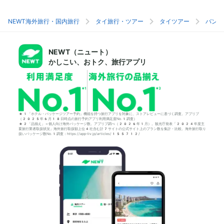
NEWT海外旅行・国内旅行
タイ旅行・ツアー
タイツアー
バンコ
NEWT（ニュート）
かしこい、おトク、旅行アプリ
*1「ホテル・パッケージツアー予約」機能を持つ旅行アプリを対象に、ストアレビューに基づく調査。アプリブ
（2025年6月18日時点の旅行予約アプリ利用満足度No.1調査）
*2「品揃え」＝個人向け海外パッケージ数。アプリブ調べ（2026年1月）。観光庁発表「2024年度主
要旅行業者取扱状況」海外旅行取扱額上位4社含む計7サイトの公式サイト上のプラン数を集計・比較。海外旅行取り
扱いパッケージ数No.1調査：https://app-liv.jp/articles/155712/