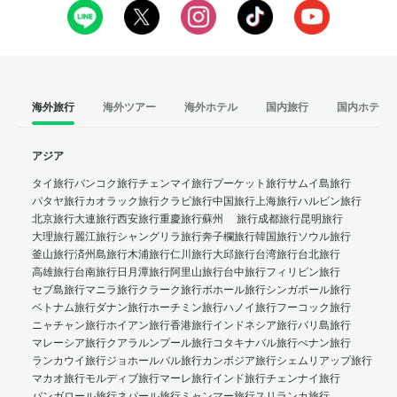
海外旅行
海外ツアー
海外ホテル
国内旅行
国内ホテル
アジア
タイ旅行
バンコク旅行
チェンマイ旅行
プーケット旅行
サムイ島旅行
パタヤ旅行
カオラック旅行
クラビ旅行
中国旅行
上海旅行
ハルビン旅行
北京旅行
大連旅行
西安旅行
重慶旅行
蘇州 旅行
成都旅行
昆明旅行
大理旅行
麗江旅行
シャングリラ旅行
奔子欄旅行
韓国旅行
ソウル旅行
釜山旅行
済州島旅行
木浦旅行
仁川旅行
大邱旅行
台湾旅行
台北旅行
高雄旅行
台南旅行
日月潭旅行
阿里山旅行
台中旅行
フィリピン旅行
セブ島旅行
マニラ旅行
クラーク旅行
ボホール旅行
シンガポール旅行
ベトナム旅行
ダナン旅行
ホーチミン旅行
ハノイ旅行
フーコック旅行
ニャチャン旅行
ホイアン旅行
香港旅行
インドネシア旅行
バリ島旅行
マレーシア旅行
クアラルンプール旅行
コタキナバル旅行
ぺナン旅行
ランカウイ旅行
ジョホールバル旅行
カンボジア旅行
シェムリアップ旅行
マカオ旅行
モルディブ旅行
マーレ旅行
インド旅行
チェンナイ旅行
バンガロール旅行
ネパール旅行
ミャンマー旅行
スリランカ旅行