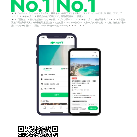
*1「ホテル・パッケージツアー予約」機能を持つ旅行アプリを対象に、ストアレビューに基づく調査。アプリブ
（2025年6月18日時点の旅行予約アプリ利用満足度No.1調査）
*2「品揃え」＝個人向け海外パッケージ数。アプリブ調べ（2026年1月）。観光庁発表「2024年度主
要旅行業者取扱状況」海外旅行取扱額上位4社含む計7サイトの公式サイト上のプラン数を集計・比較。海外旅行取り
扱いパッケージ数No.1調査：https://app-liv.jp/articles/155712/