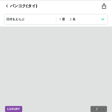
バンコク(タイ)
日付をえらぶ
1室 2名
LUXURY
1
/
33