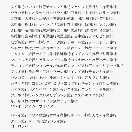
タイ旅行
バンコク旅行
チェンマイ旅行
プーケット旅行
サムイ島旅行
パタヤ旅行
カオラック旅行
クラビ旅行
中国旅行
上海旅行
ハルビン旅行
北京旅行
大連旅行
西安旅行
重慶旅行
蘇州 旅行
成都旅行
昆明旅行
大理旅行
麗江旅行
シャングリラ旅行
奔子欄旅行
韓国旅行
ソウル旅行
釜山旅行
済州島旅行
木浦旅行
仁川旅行
大邱旅行
台湾旅行
台北旅行
高雄旅行
台南旅行
日月潭旅行
阿里山旅行
台中旅行
フィリピン旅行
セブ島旅行
マニラ旅行
クラーク旅行
ボホール旅行
シンガポール旅行
ベトナム旅行
ダナン旅行
ホーチミン旅行
ハノイ旅行
フーコック旅行
ニャチャン旅行
ホイアン旅行
香港旅行
インドネシア旅行
バリ島旅行
マレーシア旅行
クアラルンプール旅行
コタキナバル旅行
ぺナン旅行
ランカウイ旅行
ジョホールバル旅行
カンボジア旅行
シェムリアップ旅行
マカオ旅行
モルディブ旅行
マーレ旅行
インド旅行
チェンナイ旅行
バンガロール旅行
ネパール旅行
ミャンマー旅行
スリランカ旅行
シギリヤ旅行
コロンボ旅行
ヌワラエリヤ旅行
キャンディ旅行
日本旅行
ラオス旅行
ルアンパバーン旅行
モンゴル旅行
ウランバートル旅行
ブルネイ旅行
バンダルスリブガワン旅行
ウズベキスタン旅行
キルギス旅行
カザフスタン旅行
デリー旅行
ハワイ・グアム・サイパン
ハワイ旅行
ハワイ島旅行
マウイ島旅行
ホノルル旅行
カウアイ島旅行
グアム旅行
サイパン旅行
パラオ旅行
ヨーロッパ