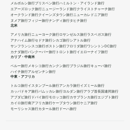
メルボルン旅行
ブリスベン旅行
ハミルトン・アイランド旅行
エアーズロック旅行
ニュージーランド旅行
クライストチャーチ旅行
オークランド旅行
クイーンズタウン旅行
ニューカレドニア旅行
ヌメア旅行
フィジー旅行
ナンディ旅行
タヒチ旅行
北米
アメリカ旅行
ニューヨーク旅行
ロサンゼルス旅行
ラスベガス旅行
アナハイム旅行
セドナ旅行
シカゴ旅行
シアトル旅行
サンフランシスコ旅行
ボストン旅行
フロリダ旅行
ワシントンDC旅行
カナダ旅行
バンクーバー旅行
トロント旅行
イエローナイフ旅行
カリブ・中南米
ペルー旅行
メキシコ旅行
カンクン旅行
ブラジル旅行
キューバ旅行
ハイチ旅行
アルゼンチン旅行
中東・アフリカ
トルコ旅行
イスタンブール旅行
アンカラ旅行
イズミール旅行
カッパドキア旅行
パムッカレ旅行
ヨルダン旅行
アラブ首長国連邦旅行
アブダビ旅行
ドバイ旅行
モロッコ旅行
カサブランカ旅行
エジプト旅行
カイロ旅行
南アフリカ旅行
ケープタウン旅行
ケニア旅行
モーリシャス旅行
カタール旅行
ドーハ旅行