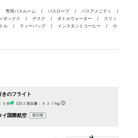
/ 専用バスルーム / バスローブ / バスアメニティ /
ィボックス / デスク / ボトルウォーター / スリッ
気ケトル / ティーバッグ / インスタントコーヒー / 小
行きのフライト
20分
CO2排出量：
427kg
タイ国際航空
直行便