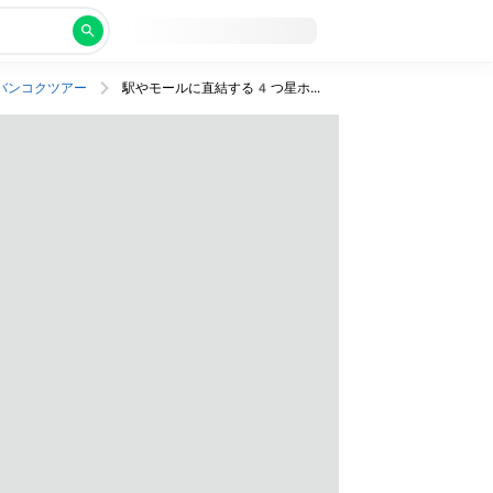
バンコクツアー
駅やモールに直結する4つ星ホテルにステイ！行き昼発、帰り機内泊。ビジネスクラス利用