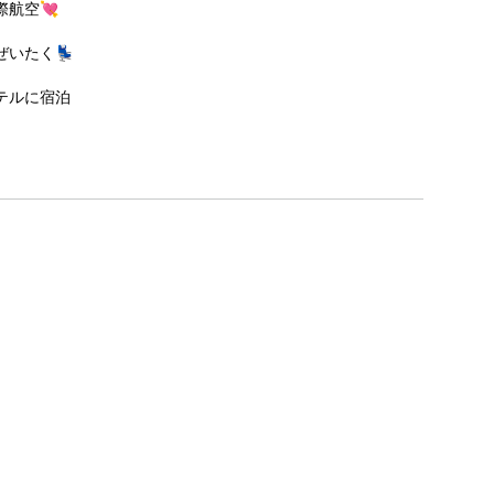
航空💘
いたく💺
テルに宿泊