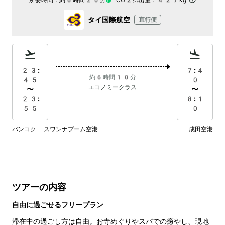
所要時間：
約6時間20分
CO2排出量：
427kg
タイ国際航空
直行便
23:
7:4
約6時間10分
45
0
エコノミークラス
〜
〜
23:
8:1
55
0
バンコク スワンナプーム空港
成田空港
ツアーの内容
自由に過ごせるフリープラン
滞在中の過ごし方は自由。お寺めぐりやスパでの癒やし、現地