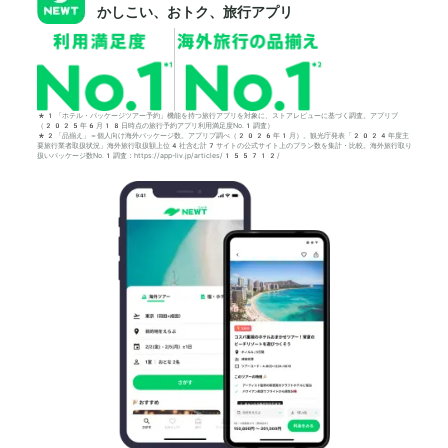
かしこい、おトク、旅行アプリ
*1「ホテル・パッケージツアー予約」機能を持つ旅行アプリを対象に、ストアレビューに基づく調査。アプリブ
（2025年6月18日時点の旅行予約アプリ利用満足度No.1調査）
*2「品揃え」＝個人向け海外パッケージ数。アプリブ調べ（2026年1月）。観光庁発表「2024年度主
要旅行業者取扱状況」海外旅行取扱額上位4社含む計7サイトの公式サイト上のプラン数を集計・比較。海外旅行取り
扱いパッケージ数No.1調査：https://app-liv.jp/articles/155712/