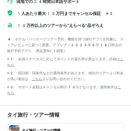
現地での24時間日本語サポート
1人あたり最大10万円までキャンセル保証
※3
10万件以上のツアーから“えらべる”品ぞろえ
*「ホテル・パッケージツアー予約」機能を持つ旅行アプリを対象に、ス
トアレビューに基づく調査。アプリブ（2025年6月18日時点の
旅行予約アプリ 満足度No.1調査）
※1 会員ステータスに応じてポイントの還元率が異なります。詳細は
こ
ちら
。
※2 同日程・同条件などの適用条件があります。他社のツアーより料金
が高い場合は、
こちら
よりお問い合わせください。
※3 サポート金額はキャンセル料の70%となります。適用条件は
こ
ちら
。
タイ旅行・ツアー情報
タイ旅行・ツアーの情報