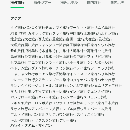
海外旅行
海外ツアー
海外ホテル
国内旅行
国内ホテル
アジア
タイ旅行
バンコク旅行
チェンマイ旅行
プーケット旅行
サムイ島旅行
パタヤ旅行
カオラック旅行
クラビ旅行
中国旅行
上海旅行
ハルビン旅行
北京旅行
大連旅行
西安旅行
重慶旅行
蘇州 旅行
成都旅行
昆明旅行
大理旅行
麗江旅行
シャングリラ旅行
奔子欄旅行
韓国旅行
ソウル旅行
釜山旅行
済州島旅行
木浦旅行
仁川旅行
大邱旅行
台湾旅行
台北旅行
高雄旅行
台南旅行
日月潭旅行
阿里山旅行
台中旅行
フィリピン旅行
セブ島旅行
マニラ旅行
クラーク旅行
ボホール旅行
シンガポール旅行
ベトナム旅行
ダナン旅行
ホーチミン旅行
ハノイ旅行
フーコック旅行
ニャチャン旅行
ホイアン旅行
香港旅行
インドネシア旅行
バリ島旅行
マレーシア旅行
クアラルンプール旅行
コタキナバル旅行
ぺナン旅行
ランカウイ旅行
ジョホールバル旅行
カンボジア旅行
シェムリアップ旅行
マカオ旅行
モルディブ旅行
マーレ旅行
インド旅行
チェンナイ旅行
バンガロール旅行
ネパール旅行
ミャンマー旅行
スリランカ旅行
シギリヤ旅行
コロンボ旅行
ヌワラエリヤ旅行
キャンディ旅行
日本旅行
ラオス旅行
ルアンパバーン旅行
モンゴル旅行
ウランバートル旅行
ブルネイ旅行
バンダルスリブガワン旅行
ウズベキスタン旅行
キルギス旅行
カザフスタン旅行
デリー旅行
ハワイ・グアム・サイパン