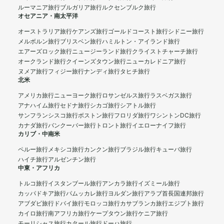
ルーマニア旅行
ブルガリア旅行
ルクセンブルク旅行
オセアニア・南太平洋
オーストラリア旅行
ケアンズ旅行
ゴールドコースト旅行
シドニー旅行
メルボルン旅行
ブリスベン旅行
ハミルトン・アイランド旅行
エアーズロック旅行
ニュージーランド旅行
クライストチャーチ旅行
オークランド旅行
クイーンズタウン旅行
ニューカレドニア旅行
ヌメア旅行
フィジー旅行
ナンディ旅行
タヒチ旅行
北米
アメリカ旅行
ニューヨーク旅行
ロサンゼルス旅行
ラスベガス旅行
アナハイム旅行
セドナ旅行
シカゴ旅行
シアトル旅行
サンフランシスコ旅行
ボストン旅行
フロリダ旅行
ワシントンDC旅行
カナダ旅行
バンクーバー旅行
トロント旅行
イエローナイフ旅行
カリブ・中南米
ペルー旅行
メキシコ旅行
カンクン旅行
ブラジル旅行
キューバ旅行
ハイチ旅行
アルゼンチン旅行
中東・アフリカ
トルコ旅行
イスタンブール旅行
アンカラ旅行
イズミール旅行
カッパドキア旅行
パムッカレ旅行
ヨルダン旅行
アラブ首長国連邦旅行
アブダビ旅行
ドバイ旅行
モロッコ旅行
カサブランカ旅行
エジプト旅行
カイロ旅行
南アフリカ旅行
ケープタウン旅行
ケニア旅行
モーリシャス旅行
カタール旅行
ドーハ旅行