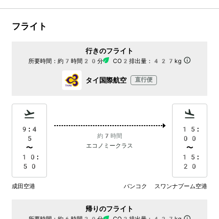
フライト
行きのフライト
所要時間：
約7時間20分
CO2排出量：
427kg
タイ国際航空
直行便
9:4
15:
約7時間
5
00
エコノミークラス
〜
〜
10:
15:
50
20
成田空港
バンコク スワンナプーム空港
帰りのフライト