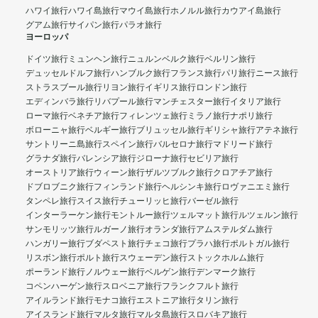
ハワイ旅行
ハワイ島旅行
マウイ島旅行
ホノルル旅行
カウアイ島旅行
グアム旅行
サイパン旅行
パラオ旅行
ヨーロッパ
ドイツ旅行
ミュンヘン旅行
ニュルンベルク旅行
ベルリン旅行
デュッセルドルフ旅行
ハンブルク旅行
フランス旅行
パリ旅行
ニース旅行
ストラスブール旅行
リヨン旅行
イギリス旅行
ロンドン旅行
エディンバラ旅行
リバプール旅行
マンチェスター旅行
イタリア旅行
ローマ旅行
ベネチア旅行
フィレンツェ旅行
ミラノ旅行
ナポリ旅行
ボローニャ旅行
ベルギー旅行
ブリュッセル旅行
ギリシャ旅行
アテネ旅行
サントリーニ島旅行
スペイン旅行
バルセロナ旅行
マドリード旅行
グラナダ旅行
バレンシア旅行
ジローナ旅行
セビリア旅行
オーストリア旅行
ウィーン旅行
ザルツブルク旅行
クロアチア旅行
ドブロブニク旅行
フィンランド旅行
ヘルシンキ旅行
ロヴァニエミ旅行
タンペレ旅行
スイス旅行
チューリッヒ旅行
バーゼル旅行
インターラーケン旅行
モントルー旅行
ツェルマット旅行
ルツェルン旅行
サンモリッツ旅行
ルガーノ旅行
オランダ旅行
アムステルダム旅行
ハンガリー旅行
ブダペスト旅行
チェコ旅行
プラハ旅行
ポルトガル旅行
リスボン旅行
ポルト旅行
スウェーデン旅行
ストックホルム旅行
ポーランド旅行
ノルウェー旅行
ベルゲン旅行
デンマーク旅行
コペンハーゲン旅行
スロベニア旅行
フランクフルト旅行
アイルランド旅行
モナコ旅行
エストニア旅行
タリン旅行
アイスランド旅行
マルタ旅行
マルタ島旅行
スロバキア旅行