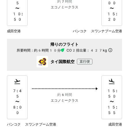
約7時間
5
00
エコノミークラス
〜
〜
10:
15:
50
20
成田空港
バンコク スワンナプーム空港
帰りのフライト
所要時間：
約6時間10分
CO2排出量：
427kg
タイ国際航空
直行便
7:4
15:
約6時間
5
50
エコノミークラス
〜
〜
8:0
15:
0
55
バンコク スワンナプーム空港
成田空港