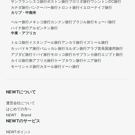
サンフランシスコ旅行
ボストン旅行
フロリダ旅行
ワシントンDC旅行
カナダ旅行
バンクーバー旅行
トロント旅行
イエローナイフ旅行
カリブ・中南米
ペルー旅行
メキシコ旅行
カンクン旅行
ブラジル旅行
キューバ旅行
ハイチ旅行
アルゼンチン旅行
中東・アフリカ
トルコ旅行
イスタンブール旅行
アンカラ旅行
イズミール旅行
カッパドキア旅行
パムッカレ旅行
ヨルダン旅行
アラブ首長国連邦旅行
アブダビ旅行
ドバイ旅行
モロッコ旅行
カサブランカ旅行
エジプト旅行
カイロ旅行
南アフリカ旅行
ケープタウン旅行
ケニア旅行
モーリシャス旅行
カタール旅行
ドーハ旅行
NEWTについて
運営会社について
はじめての方へ
NEWT Brand
NEWTのサービス
NEWTポイント