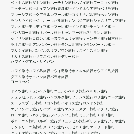
ベトナム旅行
ダナン旅行
ホーチミン旅行
ハノイ旅行
フーコック旅行
ニャチャン旅行
ホイアン旅行
香港旅行
インドネシア旅行
バリ島旅行
マレーシア旅行
クアラルンプール旅行
コタキナバル旅行
ぺナン旅行
ランカウイ旅行
ジョホールバル旅行
カンボジア旅行
シェムリアップ旅行
マカオ旅行
モルディブ旅行
マーレ旅行
インド旅行
チェンナイ旅行
バンガロール旅行
ネパール旅行
ミャンマー旅行
スリランカ旅行
シギリヤ旅行
コロンボ旅行
ヌワラエリヤ旅行
キャンディ旅行
日本旅行
ラオス旅行
ルアンパバーン旅行
モンゴル旅行
ウランバートル旅行
ブルネイ旅行
バンダルスリブガワン旅行
ウズベキスタン旅行
キルギス旅行
カザフスタン旅行
デリー旅行
ハワイ・グアム・サイパン
ハワイ旅行
ハワイ島旅行
マウイ島旅行
ホノルル旅行
カウアイ島旅行
グアム旅行
サイパン旅行
パラオ旅行
ヨーロッパ
ドイツ旅行
ミュンヘン旅行
ニュルンベルク旅行
ベルリン旅行
デュッセルドルフ旅行
ハンブルク旅行
フランス旅行
パリ旅行
ニース旅行
ストラスブール旅行
リヨン旅行
イギリス旅行
ロンドン旅行
エディンバラ旅行
リバプール旅行
マンチェスター旅行
イタリア旅行
ローマ旅行
ベネチア旅行
フィレンツェ旅行
ミラノ旅行
ナポリ旅行
ボローニャ旅行
ベルギー旅行
ブリュッセル旅行
ギリシャ旅行
アテネ旅行
サントリーニ島旅行
スペイン旅行
バルセロナ旅行
マドリード旅行
グラナダ旅行
バレンシア旅行
ジローナ旅行
セビリア旅行