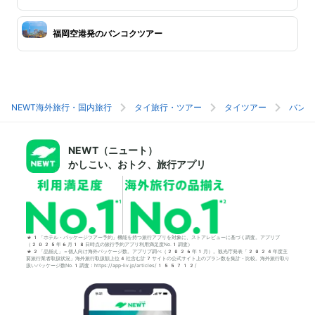
福岡空港発のバンコクツアー
NEWT海外旅行・国内旅行
タイ旅行・ツアー
タイツアー
バンコ
NEWT（ニュート）
かしこい、おトク、旅行アプリ
*1「ホテル・パッケージツアー予約」機能を持つ旅行アプリを対象に、ストアレビューに基づく調査。アプリブ
（2025年6月18日時点の旅行予約アプリ利用満足度No.1調査）
*2「品揃え」＝個人向け海外パッケージ数。アプリブ調べ（2026年1月）。観光庁発表「2024年度主
要旅行業者取扱状況」海外旅行取扱額上位4社含む計7サイトの公式サイト上のプラン数を集計・比較。海外旅行取り
扱いパッケージ数No.1調査：https://app-liv.jp/articles/155712/