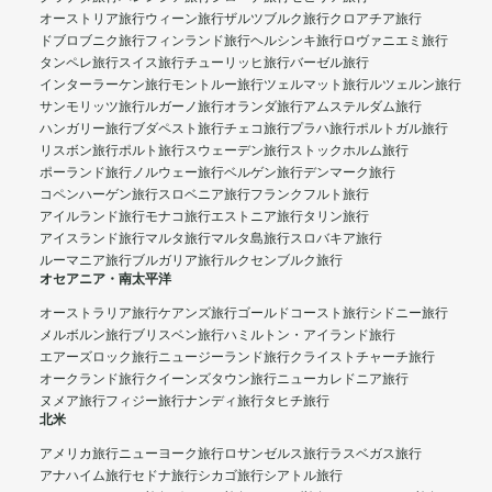
オーストリア旅行
ウィーン旅行
ザルツブルク旅行
クロアチア旅行
ドブロブニク旅行
フィンランド旅行
ヘルシンキ旅行
ロヴァニエミ旅行
タンペレ旅行
スイス旅行
チューリッヒ旅行
バーゼル旅行
インターラーケン旅行
モントルー旅行
ツェルマット旅行
ルツェルン旅行
サンモリッツ旅行
ルガーノ旅行
オランダ旅行
アムステルダム旅行
ハンガリー旅行
ブダペスト旅行
チェコ旅行
プラハ旅行
ポルトガル旅行
リスボン旅行
ポルト旅行
スウェーデン旅行
ストックホルム旅行
ポーランド旅行
ノルウェー旅行
ベルゲン旅行
デンマーク旅行
コペンハーゲン旅行
スロベニア旅行
フランクフルト旅行
アイルランド旅行
モナコ旅行
エストニア旅行
タリン旅行
アイスランド旅行
マルタ旅行
マルタ島旅行
スロバキア旅行
ルーマニア旅行
ブルガリア旅行
ルクセンブルク旅行
オセアニア・南太平洋
オーストラリア旅行
ケアンズ旅行
ゴールドコースト旅行
シドニー旅行
メルボルン旅行
ブリスベン旅行
ハミルトン・アイランド旅行
エアーズロック旅行
ニュージーランド旅行
クライストチャーチ旅行
オークランド旅行
クイーンズタウン旅行
ニューカレドニア旅行
ヌメア旅行
フィジー旅行
ナンディ旅行
タヒチ旅行
北米
アメリカ旅行
ニューヨーク旅行
ロサンゼルス旅行
ラスベガス旅行
アナハイム旅行
セドナ旅行
シカゴ旅行
シアトル旅行