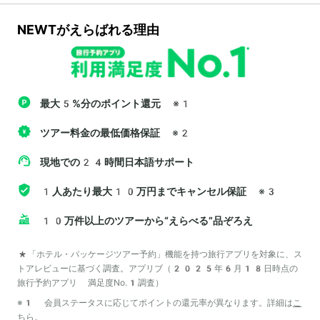
NEWTがえらばれる理由
最大5%分のポイント還元
※1
ツアー料金の最低価格保証
※2
現地での24時間日本語サポート
1人あたり最大10万円までキャンセル保証
※3
10万件以上のツアーから“えらべる”品ぞろえ
*「ホテル・パッケージツアー予約」機能を持つ旅行アプリを対象に、ス
トアレビューに基づく調査。アプリブ（2025年6月18日時点の
旅行予約アプリ 満足度No.1調査）
※1 会員ステータスに応じてポイントの還元率が異なります。詳細は
こ
ちら
。