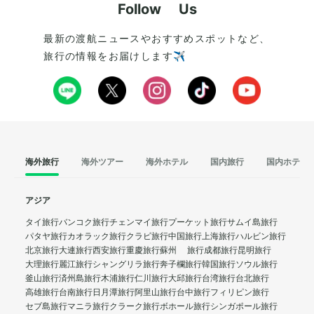
Follow Us
最新の渡航ニュースやおすすめスポットなど、
旅行の情報をお届けします✈️
海外旅行
海外ツアー
海外ホテル
国内旅行
国内ホテル
アジア
タイ旅行
バンコク旅行
チェンマイ旅行
プーケット旅行
サムイ島旅行
パタヤ旅行
カオラック旅行
クラビ旅行
中国旅行
上海旅行
ハルビン旅行
北京旅行
大連旅行
西安旅行
重慶旅行
蘇州 旅行
成都旅行
昆明旅行
大理旅行
麗江旅行
シャングリラ旅行
奔子欄旅行
韓国旅行
ソウル旅行
釜山旅行
済州島旅行
木浦旅行
仁川旅行
大邱旅行
台湾旅行
台北旅行
高雄旅行
台南旅行
日月潭旅行
阿里山旅行
台中旅行
フィリピン旅行
セブ島旅行
マニラ旅行
クラーク旅行
ボホール旅行
シンガポール旅行