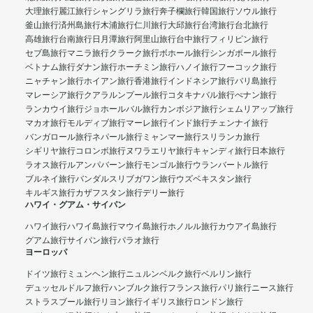
大理旅行
麗江旅行
シャングリラ旅行
奔子欄旅行
韓国旅行
ソウル旅行
釜山旅行
済州島旅行
木浦旅行
仁川旅行
大邱旅行
台湾旅行
台北旅行
高雄旅行
台南旅行
日月潭旅行
阿里山旅行
台中旅行
フィリピン旅行
セブ島旅行
マニラ旅行
クラーク旅行
ボホール旅行
シンガポール旅行
ベトナム旅行
ダナン旅行
ホーチミン旅行
ハノイ旅行
フーコック旅行
ニャチャン旅行
ホイアン旅行
香港旅行
インドネシア旅行
バリ島旅行
マレーシア旅行
クアラルンプール旅行
コタキナバル旅行
ぺナン旅行
ランカウイ旅行
ジョホールバル旅行
カンボジア旅行
シェムリアップ旅行
マカオ旅行
モルディブ旅行
マーレ旅行
インド旅行
チェンナイ旅行
バンガロール旅行
ネパール旅行
ミャンマー旅行
スリランカ旅行
シギリヤ旅行
コロンボ旅行
ヌワラエリヤ旅行
キャンディ旅行
日本旅行
ラオス旅行
ルアンパバーン旅行
モンゴル旅行
ウランバートル旅行
ブルネイ旅行
バンダルスリブガワン旅行
ウズベキスタン旅行
キルギス旅行
カザフスタン旅行
デリー旅行
ハワイ・グアム・サイパン
ハワイ旅行
ハワイ島旅行
マウイ島旅行
ホノルル旅行
カウアイ島旅行
グアム旅行
サイパン旅行
パラオ旅行
ヨーロッパ
ドイツ旅行
ミュンヘン旅行
ニュルンベルク旅行
ベルリン旅行
デュッセルドルフ旅行
ハンブルク旅行
フランス旅行
パリ旅行
ニース旅行
ストラスブール旅行
リヨン旅行
イギリス旅行
ロンドン旅行