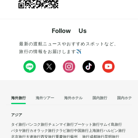
Follow Us
最新の渡航ニュースやおすすめスポットなど、
旅行の情報をお届けします✈️
海外旅行
海外ツアー
海外ホテル
国内旅行
国内ホテル
アジア
タイ旅行
バンコク旅行
チェンマイ旅行
プーケット旅行
サムイ島旅行
パタヤ旅行
カオラック旅行
クラビ旅行
中国旅行
上海旅行
ハルビン旅行
北京旅行
大連旅行
西安旅行
重慶旅行
蘇州 旅行
成都旅行
昆明旅行