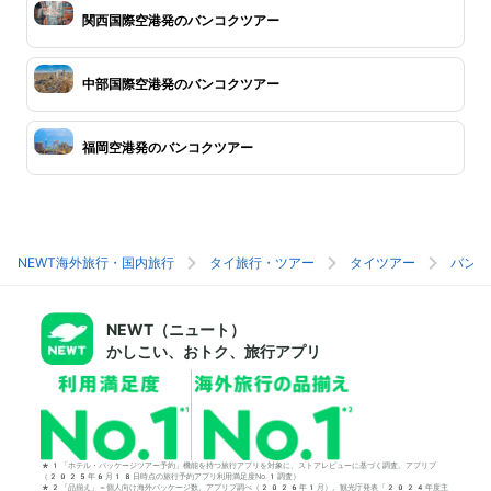
関西国際空港発のバンコクツアー
中部国際空港発のバンコクツアー
福岡空港発のバンコクツアー
NEWT海外旅行・国内旅行
タイ旅行・ツアー
タイツアー
バンコ
NEWT（ニュート）
かしこい、おトク、旅行アプリ
*1「ホテル・パッケージツアー予約」機能を持つ旅行アプリを対象に、ストアレビューに基づく調査。アプリブ
（2025年6月18日時点の旅行予約アプリ利用満足度No.1調査）
*2「品揃え」＝個人向け海外パッケージ数。アプリブ調べ（2026年1月）。観光庁発表「2024年度主