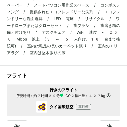
ペーパー / ノートパソコン用作業スペース / コンポステ
ィング / 提供されたエコフレンドリーな洗剤 / エコフレ
ンドリーな洗面道具 / LED 電球 / リサイクル / ワ
ードローブまたはクローゼット / 歯ブラシ / 歯磨き粉の
備え付けあり / デスクチェア / WiFi 速度 - 25
0 Mbps 以上 (3 ～ 5 人向け、10 台まで接
続可) / 室内は毛足の長いカーペット張り / 室内のエリ
アラグ / 室内は堅木張りの床
フライト
行きのフライト
所要時間：
約7時間20分
CO2排出量：
427kg
タイ国際航空
直行便