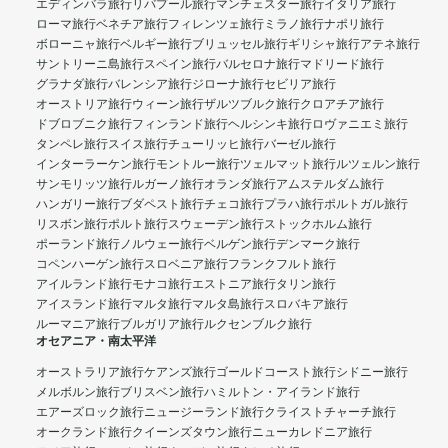
エディンバラ旅行
リバプール旅行
マンチェスター旅行
イタリア旅行
ローマ旅行
ベネチア旅行
フィレンツェ旅行
ミラノ旅行
ナポリ旅行
ボローニャ旅行
ベルギー旅行
ブリュッセル旅行
ギリシャ旅行
アテネ旅行
サントリーニ島旅行
スペイン旅行
バルセロナ旅行
マドリード旅行
グラナダ旅行
バレンシア旅行
ジローナ旅行
セビリア旅行
オーストリア旅行
ウィーン旅行
ザルツブルク旅行
クロアチア旅行
ドブロブニク旅行
フィンランド旅行
ヘルシンキ旅行
ロヴァニエミ旅行
タンペレ旅行
スイス旅行
チューリッヒ旅行
バーゼル旅行
インターラーケン旅行
モントルー旅行
ツェルマット旅行
ルツェルン旅行
サンモリッツ旅行
ルガーノ旅行
オランダ旅行
アムステルダム旅行
ハンガリー旅行
ブダペスト旅行
チェコ旅行
プラハ旅行
ポルトガル旅行
リスボン旅行
ポルト旅行
スウェーデン旅行
ストックホルム旅行
ポーランド旅行
ノルウェー旅行
ベルゲン旅行
デンマーク旅行
コペンハーゲン旅行
スロベニア旅行
フランクフルト旅行
アイルランド旅行
モナコ旅行
エストニア旅行
タリン旅行
アイスランド旅行
マルタ旅行
マルタ島旅行
スロバキア旅行
ルーマニア旅行
ブルガリア旅行
ルクセンブルク旅行
オセアニア・南太平洋
オーストラリア旅行
ケアンズ旅行
ゴールドコースト旅行
シドニー旅行
メルボルン旅行
ブリスベン旅行
ハミルトン・アイランド旅行
エアーズロック旅行
ニュージーランド旅行
クライストチャーチ旅行
オークランド旅行
クイーンズタウン旅行
ニューカレドニア旅行