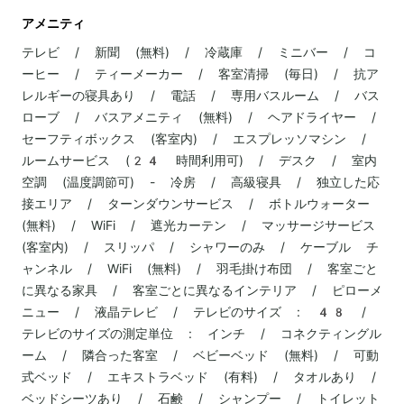
アメニティ
テレビ / 新聞 (無料) / 冷蔵庫 / ミニバー / コ
ーヒー / ティーメーカー / 客室清掃 (毎日) / 抗ア
レルギーの寝具あり / 電話 / 専用バスルーム / バス
ローブ / バスアメニティ (無料) / ヘアドライヤー /
セーフティボックス (客室内) / エスプレッソマシン /
ルームサービス (24 時間利用可) / デスク / 室内
空調 (温度調節可) - 冷房 / 高級寝具 / 独立した応
接エリア / ターンダウンサービス / ボトルウォーター
(無料) / WiFi / 遮光カーテン / マッサージサービス
(客室内) / スリッパ / シャワーのみ / ケーブル チ
ャンネル / WiFi (無料) / 羽毛掛け布団 / 客室ごと
に異なる家具 / 客室ごとに異なるインテリア / ピローメ
ニュー / 液晶テレビ / テレビのサイズ : 48 /
テレビのサイズの測定単位 : インチ / コネクティングル
ーム / 隣合った客室 / ベビーベッド (無料) / 可動
式ベッド / エキストラベッド (有料) / タオルあり /
ベッドシーツあり / 石鹸 / シャンプー / トイレット