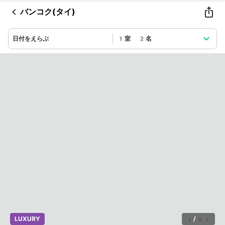
バンコク(タイ)
日付をえらぶ
1室 2名
LUXURY
1
/
37