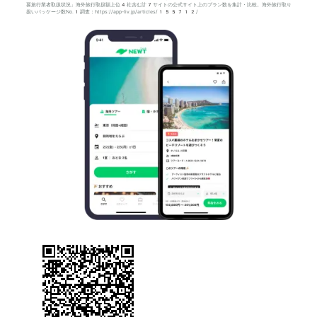
要旅行業者取扱状況」海外旅行取扱額上位4社含む計7サイトの公式サイト上のプラン数を集計・比較。海外旅行取り
扱いパッケージ数No.1調査：https://app-liv.jp/articles/155712/