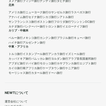
ヌメア旅行
フィジー旅行
ナンディ旅行
タヒチ旅行
北米
アメリカ旅行
ニューヨーク旅行
ロサンゼルス旅行
ラスベガス旅行
アナハイム旅行
セドナ旅行
シカゴ旅行
シアトル旅行
サンフランシスコ旅行
ボストン旅行
フロリダ旅行
ワシントンDC旅行
カナダ旅行
バンクーバー旅行
トロント旅行
イエローナイフ旅行
カリブ・中南米
ペルー旅行
メキシコ旅行
カンクン旅行
ブラジル旅行
キューバ旅行
ハイチ旅行
アルゼンチン旅行
中東・アフリカ
トルコ旅行
イスタンブール旅行
アンカラ旅行
イズミール旅行
カッパドキア旅行
パムッカレ旅行
ヨルダン旅行
アラブ首長国連邦旅行
アブダビ旅行
ドバイ旅行
モロッコ旅行
カサブランカ旅行
エジプト旅行
カイロ旅行
南アフリカ旅行
ケープタウン旅行
ケニア旅行
モーリシャス旅行
カタール旅行
ドーハ旅行
NEWTについて
運営会社について