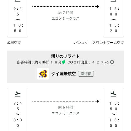
9:4
15:
約7時間
5
00
エコノミークラス
〜
〜
10:
15:
50
20
成田空港
バンコク スワンナプーム空港
帰りのフライト
所要時間：
約6時間10分
CO2排出量：
427kg
タイ国際航空
直行便
7:4
15:
約6時間
5
50
エコノミークラス
〜
〜
8:0
15:
0
55