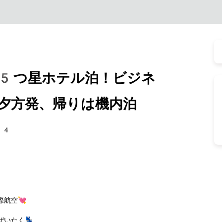
5つ星ホテル泊！ビジネ
夕方発、帰りは機内泊
04
航空💘
いたく💺