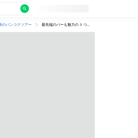
発のバンコクツアー
最先端のバーも魅力の5つ星ホテル泊！ビジネスクラス利用。行きは夕方発、帰りは機内泊