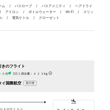
ーム / バスローブ / バスアメニティ / ヘアドライ
 アイロン / ボトルウォーター / Wi-Fi / スリッ
ル / 電気ケトル / クローゼット
行きのフライト
40分
CO2排出量：
423kg
タイ国際航空
直行便
約6時間20分