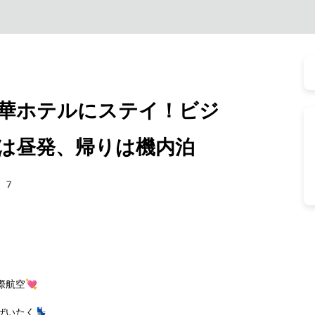
華ホテルにステイ！ビジ
は昼発、帰りは機内泊
47
航空💘
いたく💺