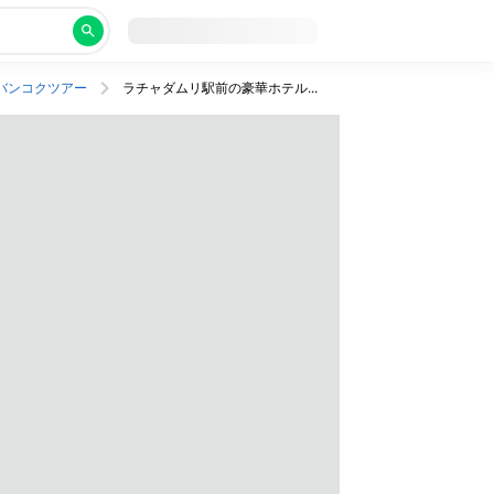
バンコクツアー
ラチャダムリ駅前の豪華ホテルにステイ！ビジネスクラス利用。行きは昼発、帰りは機内泊