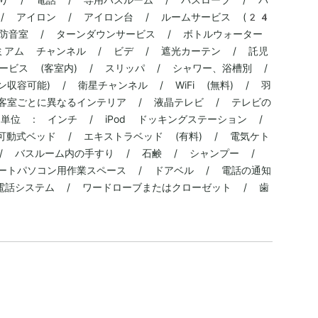
 / アイロン / アイロン台 / ルームサービス (24
 防音室 / ターンダウンサービス / ボトルウォーター
レミアム チャンネル / ビデ / 遮光カーテン / 託児
ービス (客室内) / スリッパ / シャワー、浴槽別 /
収容可能) / 衛星チャンネル / WiFi (無料) / 羽
客室ごとに異なるインテリア / 液晶テレビ / テレビの
位 : インチ / iPod ドッキングステーション /
可動式ベッド / エキストラベッド (有料) / 電気ケト
/ バスルーム内の手すり / 石鹸 / シャンプー /
ートパソコン用作業スペース / ドアベル / 電話の通知
電話システム / ワードローブまたはクローゼット / 歯