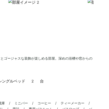
アとゴージャスな装飾が楽しめる部屋。深めの浴槽や窓からの
シングルベッド 2 台
蔵庫 / ミニバー / コーヒー / ティーメーカー /
あり / 電話 / 専用バスルーム / バスローブ / バ