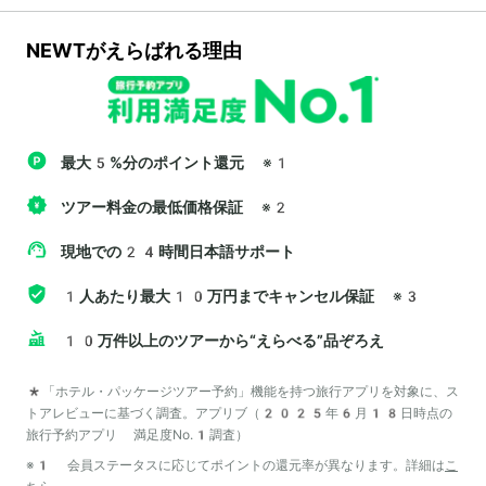
NEWTがえらばれる理由
最大5%分のポイント還元
※1
ツアー料金の最低価格保証
※2
現地での24時間日本語サポート
1人あたり最大10万円までキャンセル保証
※3
10万件以上のツアーから“えらべる”品ぞろえ
*「ホテル・パッケージツアー予約」機能を持つ旅行アプリを対象に、ス
トアレビューに基づく調査。アプリブ（2025年6月18日時点の
旅行予約アプリ 満足度No.1調査）
※1 会員ステータスに応じてポイントの還元率が異なります。詳細は
こ