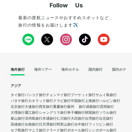
Follow Us
最新の渡航ニュースやおすすめスポットなど、
旅行の情報をお届けします✈️
海外旅行
海外ツアー
海外ホテル
国内旅行
国内ホテル
アジア
タイ旅行
バンコク旅行
チェンマイ旅行
プーケット旅行
サムイ島旅行
パタヤ旅行
カオラック旅行
クラビ旅行
中国旅行
上海旅行
ハルビン旅行
北京旅行
大連旅行
西安旅行
重慶旅行
蘇州 旅行
成都旅行
昆明旅行
大理旅行
麗江旅行
シャングリラ旅行
奔子欄旅行
韓国旅行
ソウル旅行
釜山旅行
済州島旅行
木浦旅行
仁川旅行
大邱旅行
台湾旅行
台北旅行
高雄旅行
台南旅行
日月潭旅行
阿里山旅行
台中旅行
フィリピン旅行
セブ島旅行
マニラ旅行
クラーク旅行
ボホール旅行
シンガポール旅行