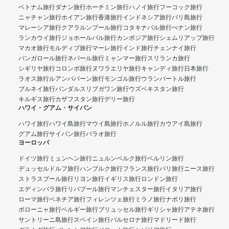
ベトナム旅行
ダナン旅行
ホーチミン旅行
ハノイ旅行
フーコック旅行
ニャチャン旅行
ホイアン旅行
香港旅行
インドネシア旅行
バリ島旅行
マレーシア旅行
クアラルンプール旅行
コタキナバル旅行
ぺナン旅行
ランカウイ旅行
ジョホールバル旅行
カンボジア旅行
シェムリアップ旅行
マカオ旅行
モルディブ旅行
マーレ旅行
インド旅行
チェンナイ旅行
バンガロール旅行
ネパール旅行
ミャンマー旅行
スリランカ旅行
シギリヤ旅行
コロンボ旅行
ヌワラエリヤ旅行
キャンディ旅行
日本旅行
ラオス旅行
ルアンパバーン旅行
モンゴル旅行
ウランバートル旅行
ブルネイ旅行
バンダルスリブガワン旅行
ウズベキスタン旅行
キルギス旅行
カザフスタン旅行
デリー旅行
ハワイ・グアム・サイパン
ハワイ旅行
ハワイ島旅行
マウイ島旅行
ホノルル旅行
カウアイ島旅行
グアム旅行
サイパン旅行
パラオ旅行
ヨーロッパ
ドイツ旅行
ミュンヘン旅行
ニュルンベルク旅行
ベルリン旅行
デュッセルドルフ旅行
ハンブルク旅行
フランス旅行
パリ旅行
ニース旅行
ストラスブール旅行
リヨン旅行
イギリス旅行
ロンドン旅行
エディンバラ旅行
リバプール旅行
マンチェスター旅行
イタリア旅行
ローマ旅行
ベネチア旅行
フィレンツェ旅行
ミラノ旅行
ナポリ旅行
ボローニャ旅行
ベルギー旅行
ブリュッセル旅行
ギリシャ旅行
アテネ旅行
サントリーニ島旅行
スペイン旅行
バルセロナ旅行
マドリード旅行