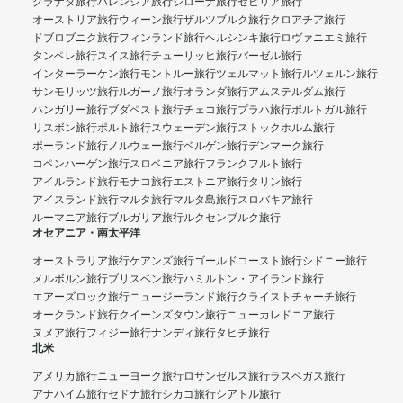
グラナダ旅行
バレンシア旅行
ジローナ旅行
セビリア旅行
オーストリア旅行
ウィーン旅行
ザルツブルク旅行
クロアチア旅行
ドブロブニク旅行
フィンランド旅行
ヘルシンキ旅行
ロヴァニエミ旅行
タンペレ旅行
スイス旅行
チューリッヒ旅行
バーゼル旅行
インターラーケン旅行
モントルー旅行
ツェルマット旅行
ルツェルン旅行
サンモリッツ旅行
ルガーノ旅行
オランダ旅行
アムステルダム旅行
ハンガリー旅行
ブダペスト旅行
チェコ旅行
プラハ旅行
ポルトガル旅行
リスボン旅行
ポルト旅行
スウェーデン旅行
ストックホルム旅行
ポーランド旅行
ノルウェー旅行
ベルゲン旅行
デンマーク旅行
コペンハーゲン旅行
スロベニア旅行
フランクフルト旅行
アイルランド旅行
モナコ旅行
エストニア旅行
タリン旅行
アイスランド旅行
マルタ旅行
マルタ島旅行
スロバキア旅行
ルーマニア旅行
ブルガリア旅行
ルクセンブルク旅行
オセアニア・南太平洋
オーストラリア旅行
ケアンズ旅行
ゴールドコースト旅行
シドニー旅行
メルボルン旅行
ブリスベン旅行
ハミルトン・アイランド旅行
エアーズロック旅行
ニュージーランド旅行
クライストチャーチ旅行
オークランド旅行
クイーンズタウン旅行
ニューカレドニア旅行
ヌメア旅行
フィジー旅行
ナンディ旅行
タヒチ旅行
北米
アメリカ旅行
ニューヨーク旅行
ロサンゼルス旅行
ラスベガス旅行
アナハイム旅行
セドナ旅行
シカゴ旅行
シアトル旅行