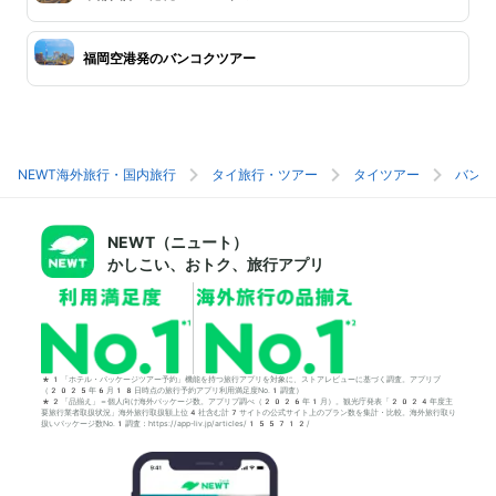
福岡空港発のバンコクツアー
NEWT海外旅行・国内旅行
タイ旅行・ツアー
タイツアー
バンコ
NEWT（ニュート）
かしこい、おトク、旅行アプリ
*1「ホテル・パッケージツアー予約」機能を持つ旅行アプリを対象に、ストアレビューに基づく調査。アプリブ
（2025年6月18日時点の旅行予約アプリ利用満足度No.1調査）
*2「品揃え」＝個人向け海外パッケージ数。アプリブ調べ（2026年1月）。観光庁発表「2024年度主
要旅行業者取扱状況」海外旅行取扱額上位4社含む計7サイトの公式サイト上のプラン数を集計・比較。海外旅行取り
扱いパッケージ数No.1調査：https://app-liv.jp/articles/155712/