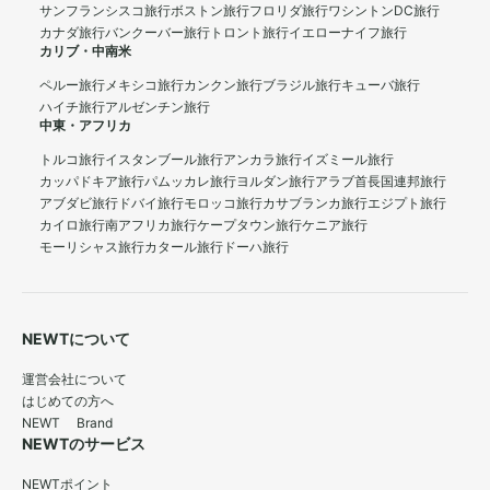
サンフランシスコ旅行
ボストン旅行
フロリダ旅行
ワシントンDC旅行
カナダ旅行
バンクーバー旅行
トロント旅行
イエローナイフ旅行
カリブ・中南米
ペルー旅行
メキシコ旅行
カンクン旅行
ブラジル旅行
キューバ旅行
ハイチ旅行
アルゼンチン旅行
中東・アフリカ
トルコ旅行
イスタンブール旅行
アンカラ旅行
イズミール旅行
カッパドキア旅行
パムッカレ旅行
ヨルダン旅行
アラブ首長国連邦旅行
アブダビ旅行
ドバイ旅行
モロッコ旅行
カサブランカ旅行
エジプト旅行
カイロ旅行
南アフリカ旅行
ケープタウン旅行
ケニア旅行
モーリシャス旅行
カタール旅行
ドーハ旅行
NEWTについて
運営会社について
はじめての方へ
NEWT Brand
NEWTのサービス
NEWTポイント