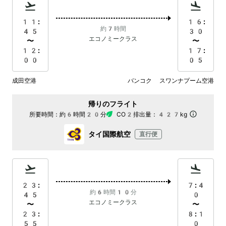
11:
16:
約7時間
45
30
エコノミークラス
〜
〜
12:
17:
00
05
成田空港
バンコク スワンナプーム空港
帰りのフライト
所要時間：
約6時間20分
CO2排出量：
427kg
タイ国際航空
直行便
23:
7:4
約6時間10分
45
0
エコノミークラス
〜
〜
23:
8:1
55
0