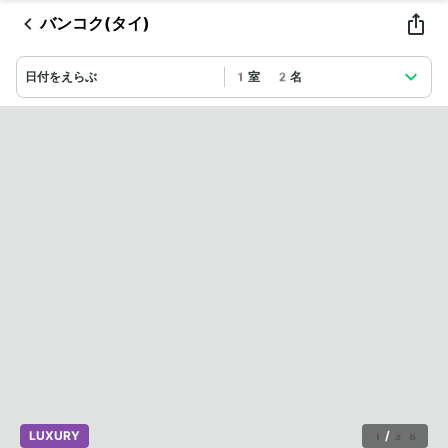
バンコク(タイ)
日付をえらぶ
1室 2名
LUXURY
1
/
38