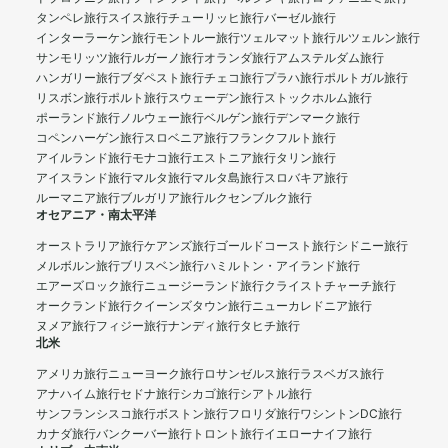
タンペレ旅行
スイス旅行
チューリッヒ旅行
バーゼル旅行
インターラーケン旅行
モントルー旅行
ツェルマット旅行
ルツェルン旅行
サンモリッツ旅行
ルガーノ旅行
オランダ旅行
アムステルダム旅行
ハンガリー旅行
ブダペスト旅行
チェコ旅行
プラハ旅行
ポルトガル旅行
リスボン旅行
ポルト旅行
スウェーデン旅行
ストックホルム旅行
ポーランド旅行
ノルウェー旅行
ベルゲン旅行
デンマーク旅行
コペンハーゲン旅行
スロベニア旅行
フランクフルト旅行
アイルランド旅行
モナコ旅行
エストニア旅行
タリン旅行
アイスランド旅行
マルタ旅行
マルタ島旅行
スロバキア旅行
ルーマニア旅行
ブルガリア旅行
ルクセンブルク旅行
オセアニア・南太平洋
オーストラリア旅行
ケアンズ旅行
ゴールドコースト旅行
シドニー旅行
メルボルン旅行
ブリスベン旅行
ハミルトン・アイランド旅行
エアーズロック旅行
ニュージーランド旅行
クライストチャーチ旅行
オークランド旅行
クイーンズタウン旅行
ニューカレドニア旅行
ヌメア旅行
フィジー旅行
ナンディ旅行
タヒチ旅行
北米
アメリカ旅行
ニューヨーク旅行
ロサンゼルス旅行
ラスベガス旅行
アナハイム旅行
セドナ旅行
シカゴ旅行
シアトル旅行
サンフランシスコ旅行
ボストン旅行
フロリダ旅行
ワシントンDC旅行
カナダ旅行
バンクーバー旅行
トロント旅行
イエローナイフ旅行