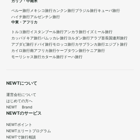
カリブ・中南米
ペルー旅行
メキシコ旅行
カンクン旅行
ブラジル旅行
キューバ旅行
ハイチ旅行
アルゼンチン旅行
中東・アフリカ
トルコ旅行
イスタンブール旅行
アンカラ旅行
イズミール旅行
カッパドキア旅行
パムッカレ旅行
ヨルダン旅行
アラブ首長国連邦旅行
アブダビ旅行
ドバイ旅行
モロッコ旅行
カサブランカ旅行
エジプト旅行
カイロ旅行
南アフリカ旅行
ケープタウン旅行
ケニア旅行
モーリシャス旅行
カタール旅行
ドーハ旅行
NEWTについて
運営会社について
はじめての方へ
NEWT Brand
NEWTのサービス
NEWTポイント
NEWTエリートプログラム
NEWTで旅行相談