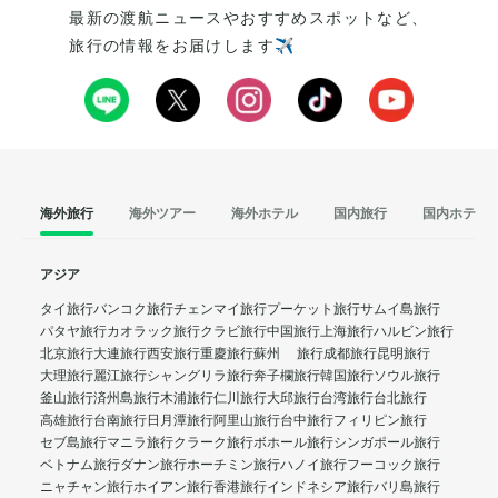
最新の渡航ニュースやおすすめスポットなど、
旅行の情報をお届けします✈️
海外旅行
海外ツアー
海外ホテル
国内旅行
国内ホテル
アジア
タイ旅行
バンコク旅行
チェンマイ旅行
プーケット旅行
サムイ島旅行
パタヤ旅行
カオラック旅行
クラビ旅行
中国旅行
上海旅行
ハルビン旅行
北京旅行
大連旅行
西安旅行
重慶旅行
蘇州 旅行
成都旅行
昆明旅行
大理旅行
麗江旅行
シャングリラ旅行
奔子欄旅行
韓国旅行
ソウル旅行
釜山旅行
済州島旅行
木浦旅行
仁川旅行
大邱旅行
台湾旅行
台北旅行
高雄旅行
台南旅行
日月潭旅行
阿里山旅行
台中旅行
フィリピン旅行
セブ島旅行
マニラ旅行
クラーク旅行
ボホール旅行
シンガポール旅行
ベトナム旅行
ダナン旅行
ホーチミン旅行
ハノイ旅行
フーコック旅行
ニャチャン旅行
ホイアン旅行
香港旅行
インドネシア旅行
バリ島旅行