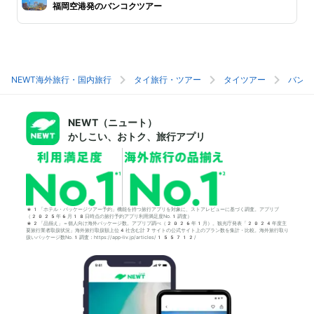
福岡空港発のバンコクツアー
NEWT海外旅行・国内旅行
タイ旅行・ツアー
タイツアー
バンコ
NEWT（ニュート）
かしこい、おトク、旅行アプリ
*1「ホテル・パッケージツアー予約」機能を持つ旅行アプリを対象に、ストアレビューに基づく調査。アプリブ
（2025年6月18日時点の旅行予約アプリ利用満足度No.1調査）
*2「品揃え」＝個人向け海外パッケージ数。アプリブ調べ（2026年1月）。観光庁発表「2024年度主
要旅行業者取扱状況」海外旅行取扱額上位4社含む計7サイトの公式サイト上のプラン数を集計・比較。海外旅行取り
扱いパッケージ数No.1調査：https://app-liv.jp/articles/155712/