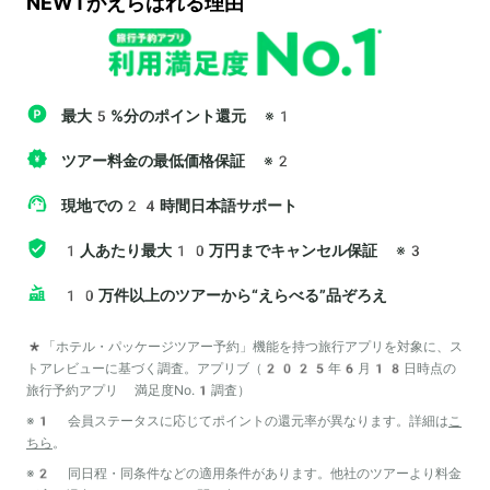
NEWTがえらばれる理由
最大5%分のポイント還元
※1
ツアー料金の最低価格保証
※2
現地での24時間日本語サポート
1人あたり最大10万円までキャンセル保証
※3
10万件以上のツアーから“えらべる”品ぞろえ
*「ホテル・パッケージツアー予約」機能を持つ旅行アプリを対象に、ス
トアレビューに基づく調査。アプリブ（2025年6月18日時点の
旅行予約アプリ 満足度No.1調査）
※1 会員ステータスに応じてポイントの還元率が異なります。詳細は
こ
ちら
。
※2 同日程・同条件などの適用条件があります。他社のツアーより料金