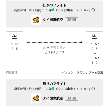
行きのフライト
所要時間：
約7時間10分
CO2排出量：
460kg
タイ国際航空
直行便
10:
15:
約6時間50分
35
05
ビジネスクラス
〜
15:
40
羽田空港
バンコク スワンナプーム空港
帰りのフライト
所要時間：
約6時間10分
CO2排出量：
460kg
タイ国際航空
直行便