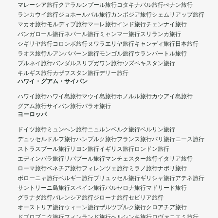
マレーシア旅行
クアラルンプール旅行
コタキナバル旅行
ぺナン旅行
ランカウイ旅行
ジョホールバル旅行
カンボジア旅行
シェムリアップ旅行
マカオ旅行
モルディブ旅行
マーレ旅行
インド旅行
チェンナイ旅行
バンガロール旅行
ネパール旅行
ミャンマー旅行
スリランカ旅行
シギリヤ旅行
コロンボ旅行
ヌワラエリヤ旅行
キャンディ旅行
日本旅行
ラオス旅行
ルアンパバーン旅行
モンゴル旅行
ウランバートル旅行
ブルネイ旅行
バンダルスリブガワン旅行
ウズベキスタン旅行
キルギス旅行
カザフスタン旅行
デリー旅行
ハワイ・グアム・サイパン
ハワイ旅行
ハワイ島旅行
マウイ島旅行
ホノルル旅行
カウアイ島旅行
グアム旅行
サイパン旅行
パラオ旅行
ヨーロッパ
ドイツ旅行
ミュンヘン旅行
ニュルンベルク旅行
ベルリン旅行
デュッセルドルフ旅行
ハンブルク旅行
フランス旅行
パリ旅行
ニース旅行
ストラスブール旅行
リヨン旅行
イギリス旅行
ロンドン旅行
エディンバラ旅行
リバプール旅行
マンチェスター旅行
イタリア旅行
ローマ旅行
ベネチア旅行
フィレンツェ旅行
ミラノ旅行
ナポリ旅行
ボローニャ旅行
ベルギー旅行
ブリュッセル旅行
ギリシャ旅行
アテネ旅行
サントリーニ島旅行
スペイン旅行
バルセロナ旅行
マドリード旅行
グラナダ旅行
バレンシア旅行
ジローナ旅行
セビリア旅行
オーストリア旅行
ウィーン旅行
ザルツブルク旅行
クロアチア旅行
ドブロブニク旅行
フィンランド旅行
ヘルシンキ旅行
ロヴァニエミ旅行