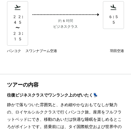
22:
6:5
約6時間
45
5
ビジネスクラス
〜
23:
15
バンコク スワンナプーム空港
羽田空港
ツアーの内容
往復ビジネスクラスでワンランク上のぜいたく💺
静かで落ちついた雰囲気と、きめ細やかなおもてなしが魅力
の、ロイヤルシルククラスで行くバンコク旅。座席をフルフラ
ットベッドにでき、移動のあいだは快適な睡眠を楽しめるとこ
ろがポイントです。搭乗前には、タイ国際航空および世界中の