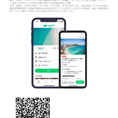
*1「ホテル・パッケージツアー予約」機能を持つ旅行アプリを対象に、ストアレビューに基づく調査。アプリブ
（2025年6月18日時点の旅行予約アプリ利用満足度No.1調査）
*2「品揃え」＝個人向け海外パッケージ数。アプリブ調べ（2026年1月）。観光庁発表「2024年度主
要旅行業者取扱状況」海外旅行取扱額上位4社含む計7サイトの公式サイト上のプラン数を集計・比較。海外旅行取り
扱いパッケージ数No.1調査：https://app-liv.jp/articles/155712/