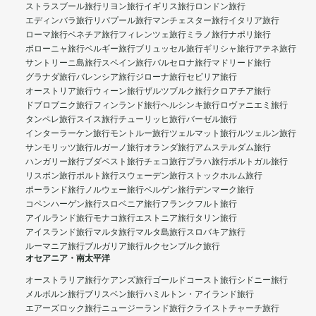
ストラスブール旅行
リヨン旅行
イギリス旅行
ロンドン旅行
エディンバラ旅行
リバプール旅行
マンチェスター旅行
イタリア旅行
ローマ旅行
ベネチア旅行
フィレンツェ旅行
ミラノ旅行
ナポリ旅行
ボローニャ旅行
ベルギー旅行
ブリュッセル旅行
ギリシャ旅行
アテネ旅行
サントリーニ島旅行
スペイン旅行
バルセロナ旅行
マドリード旅行
グラナダ旅行
バレンシア旅行
ジローナ旅行
セビリア旅行
オーストリア旅行
ウィーン旅行
ザルツブルク旅行
クロアチア旅行
ドブロブニク旅行
フィンランド旅行
ヘルシンキ旅行
ロヴァニエミ旅行
タンペレ旅行
スイス旅行
チューリッヒ旅行
バーゼル旅行
インターラーケン旅行
モントルー旅行
ツェルマット旅行
ルツェルン旅行
サンモリッツ旅行
ルガーノ旅行
オランダ旅行
アムステルダム旅行
ハンガリー旅行
ブダペスト旅行
チェコ旅行
プラハ旅行
ポルトガル旅行
リスボン旅行
ポルト旅行
スウェーデン旅行
ストックホルム旅行
ポーランド旅行
ノルウェー旅行
ベルゲン旅行
デンマーク旅行
コペンハーゲン旅行
スロベニア旅行
フランクフルト旅行
アイルランド旅行
モナコ旅行
エストニア旅行
タリン旅行
アイスランド旅行
マルタ旅行
マルタ島旅行
スロバキア旅行
ルーマニア旅行
ブルガリア旅行
ルクセンブルク旅行
オセアニア・南太平洋
オーストラリア旅行
ケアンズ旅行
ゴールドコースト旅行
シドニー旅行
メルボルン旅行
ブリスベン旅行
ハミルトン・アイランド旅行
エアーズロック旅行
ニュージーランド旅行
クライストチャーチ旅行