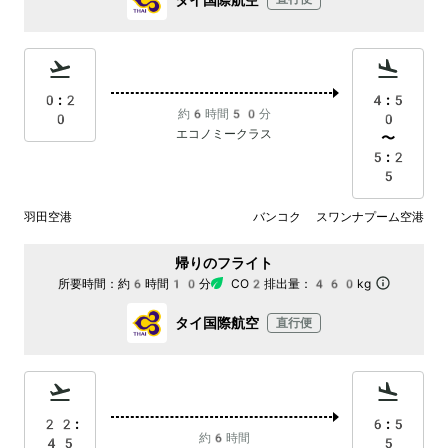
0:2
4:5
約6時間50分
0
0
エコノミークラス
〜
5:2
5
羽田空港
バンコク スワンナプーム空港
帰りのフライト
所要時間：
約6時間10分
CO2排出量：
460kg
タイ国際航空
直行便
22:
6:5
約6時間
45
5