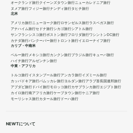
オークランド旅行
クイーンズタウン旅行
ニューカレドニア旅行
ヌメア旅行
フィジー旅行
ナンディ旅行
タヒチ旅行
北米
アメリカ旅行
ニューヨーク旅行
ロサンゼルス旅行
ラスベガス旅行
アナハイム旅行
セドナ旅行
シカゴ旅行
シアトル旅行
サンフランシスコ旅行
ボストン旅行
フロリダ旅行
ワシントンDC旅行
カナダ旅行
バンクーバー旅行
トロント旅行
イエローナイフ旅行
カリブ・中南米
ペルー旅行
メキシコ旅行
カンクン旅行
ブラジル旅行
キューバ旅行
ハイチ旅行
アルゼンチン旅行
中東・アフリカ
トルコ旅行
イスタンブール旅行
アンカラ旅行
イズミール旅行
カッパドキア旅行
パムッカレ旅行
ヨルダン旅行
アラブ首長国連邦旅行
アブダビ旅行
ドバイ旅行
モロッコ旅行
カサブランカ旅行
エジプト旅行
カイロ旅行
南アフリカ旅行
ケープタウン旅行
ケニア旅行
モーリシャス旅行
カタール旅行
ドーハ旅行
NEWTについて