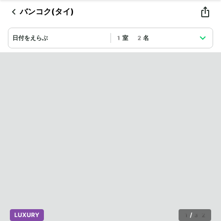
バンコク(タイ)
日付をえらぶ
1室 2名
LUXURY
1
/
32