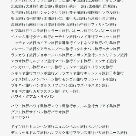
パタヤ旅行
カオラック旅行
クラビ旅行
中国旅行
上海旅行
ハルビン旅行
北京旅行
大連旅行
西安旅行
重慶旅行
蘇州 旅行
成都旅行
昆明旅行
大理旅行
麗江旅行
シャングリラ旅行
奔子欄旅行
韓国旅行
ソウル旅行
釜山旅行
済州島旅行
木浦旅行
仁川旅行
大邱旅行
台湾旅行
台北旅行
高雄旅行
台南旅行
日月潭旅行
阿里山旅行
台中旅行
フィリピン旅行
セブ島旅行
マニラ旅行
クラーク旅行
ボホール旅行
シンガポール旅行
ベトナム旅行
ダナン旅行
ホーチミン旅行
ハノイ旅行
フーコック旅行
ニャチャン旅行
ホイアン旅行
香港旅行
インドネシア旅行
バリ島旅行
マレーシア旅行
クアラルンプール旅行
コタキナバル旅行
ぺナン旅行
ランカウイ旅行
ジョホールバル旅行
カンボジア旅行
シェムリアップ旅行
マカオ旅行
モルディブ旅行
マーレ旅行
インド旅行
チェンナイ旅行
バンガロール旅行
ネパール旅行
ミャンマー旅行
スリランカ旅行
シギリヤ旅行
コロンボ旅行
ヌワラエリヤ旅行
キャンディ旅行
日本旅行
ラオス旅行
ルアンパバーン旅行
モンゴル旅行
ウランバートル旅行
ブルネイ旅行
バンダルスリブガワン旅行
ウズベキスタン旅行
キルギス旅行
カザフスタン旅行
デリー旅行
ハワイ・グアム・サイパン
ハワイ旅行
ハワイ島旅行
マウイ島旅行
ホノルル旅行
カウアイ島旅行
グアム旅行
サイパン旅行
パラオ旅行
ヨーロッパ
ドイツ旅行
ミュンヘン旅行
ニュルンベルク旅行
ベルリン旅行
デュッセルドルフ旅行
ハンブルク旅行
フランス旅行
パリ旅行
ニース旅行