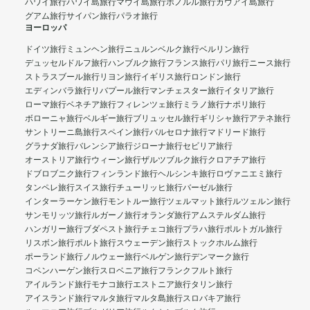
ハワイ旅行
ハワイ島旅行
マウイ島旅行
ホノルル旅行
カウアイ島旅行
グアム旅行
サイパン旅行
パラオ旅行
ヨーロッパ
ドイツ旅行
ミュンヘン旅行
ニュルンベルク旅行
ベルリン旅行
デュッセルドルフ旅行
ハンブルク旅行
フランス旅行
パリ旅行
ニース旅行
ストラスブール旅行
リヨン旅行
イギリス旅行
ロンドン旅行
エディンバラ旅行
リバプール旅行
マンチェスター旅行
イタリア旅行
ローマ旅行
ベネチア旅行
フィレンツェ旅行
ミラノ旅行
ナポリ旅行
ボローニャ旅行
ベルギー旅行
ブリュッセル旅行
ギリシャ旅行
アテネ旅行
サントリーニ島旅行
スペイン旅行
バルセロナ旅行
マドリード旅行
グラナダ旅行
バレンシア旅行
ジローナ旅行
セビリア旅行
オーストリア旅行
ウィーン旅行
ザルツブルク旅行
クロアチア旅行
ドブロブニク旅行
フィンランド旅行
ヘルシンキ旅行
ロヴァニエミ旅行
タンペレ旅行
スイス旅行
チューリッヒ旅行
バーゼル旅行
インターラーケン旅行
モントルー旅行
ツェルマット旅行
ルツェルン旅行
サンモリッツ旅行
ルガーノ旅行
オランダ旅行
アムステルダム旅行
ハンガリー旅行
ブダペスト旅行
チェコ旅行
プラハ旅行
ポルトガル旅行
リスボン旅行
ポルト旅行
スウェーデン旅行
ストックホルム旅行
ポーランド旅行
ノルウェー旅行
ベルゲン旅行
デンマーク旅行
コペンハーゲン旅行
スロベニア旅行
フランクフルト旅行
アイルランド旅行
モナコ旅行
エストニア旅行
タリン旅行
アイスランド旅行
マルタ旅行
マルタ島旅行
スロバキア旅行