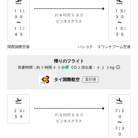
11:
15:
約6時間10分
00
30
ビジネスクラス
〜
〜
11:
15:
45
35
関西国際空港
バンコク スワンナプーム空港
帰りのフライト
所要時間：
約5時間40分
CO2排出量：
423kg
タイ国際航空
直行便
23:
7:2
約5時間30分
59
0
ビジネスクラス
〜
7:3
0