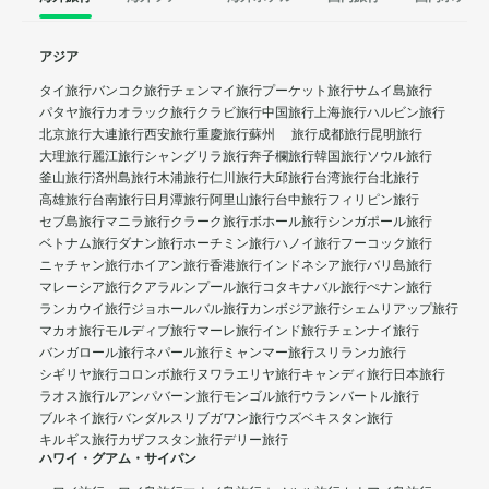
アジア
タイ旅行
バンコク旅行
チェンマイ旅行
プーケット旅行
サムイ島旅行
パタヤ旅行
カオラック旅行
クラビ旅行
中国旅行
上海旅行
ハルビン旅行
北京旅行
大連旅行
西安旅行
重慶旅行
蘇州 旅行
成都旅行
昆明旅行
大理旅行
麗江旅行
シャングリラ旅行
奔子欄旅行
韓国旅行
ソウル旅行
釜山旅行
済州島旅行
木浦旅行
仁川旅行
大邱旅行
台湾旅行
台北旅行
高雄旅行
台南旅行
日月潭旅行
阿里山旅行
台中旅行
フィリピン旅行
セブ島旅行
マニラ旅行
クラーク旅行
ボホール旅行
シンガポール旅行
ベトナム旅行
ダナン旅行
ホーチミン旅行
ハノイ旅行
フーコック旅行
ニャチャン旅行
ホイアン旅行
香港旅行
インドネシア旅行
バリ島旅行
マレーシア旅行
クアラルンプール旅行
コタキナバル旅行
ぺナン旅行
ランカウイ旅行
ジョホールバル旅行
カンボジア旅行
シェムリアップ旅行
マカオ旅行
モルディブ旅行
マーレ旅行
インド旅行
チェンナイ旅行
バンガロール旅行
ネパール旅行
ミャンマー旅行
スリランカ旅行
シギリヤ旅行
コロンボ旅行
ヌワラエリヤ旅行
キャンディ旅行
日本旅行
ラオス旅行
ルアンパバーン旅行
モンゴル旅行
ウランバートル旅行
ブルネイ旅行
バンダルスリブガワン旅行
ウズベキスタン旅行
キルギス旅行
カザフスタン旅行
デリー旅行
ハワイ・グアム・サイパン