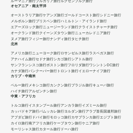
ルーマニア旅行
ブルガリア旅行
ルクセンブルク旅行
オセアニア・南太平洋
オーストラリア旅行
ケアンズ旅行
ゴールドコースト旅行
シドニー旅行
メルボルン旅行
ブリスベン旅行
ハミルトン・アイランド旅行
エアーズロック旅行
ニュージーランド旅行
クライストチャーチ旅行
オークランド旅行
クイーンズタウン旅行
ニューカレドニア旅行
ヌメア旅行
フィジー旅行
ナンディ旅行
タヒチ旅行
北米
アメリカ旅行
ニューヨーク旅行
ロサンゼルス旅行
ラスベガス旅行
アナハイム旅行
セドナ旅行
シカゴ旅行
シアトル旅行
サンフランシスコ旅行
ボストン旅行
フロリダ旅行
ワシントンDC旅行
カナダ旅行
バンクーバー旅行
トロント旅行
イエローナイフ旅行
カリブ・中南米
ペルー旅行
メキシコ旅行
カンクン旅行
ブラジル旅行
キューバ旅行
ハイチ旅行
アルゼンチン旅行
中東・アフリカ
トルコ旅行
イスタンブール旅行
アンカラ旅行
イズミール旅行
カッパドキア旅行
パムッカレ旅行
ヨルダン旅行
アラブ首長国連邦旅行
アブダビ旅行
ドバイ旅行
モロッコ旅行
カサブランカ旅行
エジプト旅行
カイロ旅行
南アフリカ旅行
ケープタウン旅行
ケニア旅行
モーリシャス旅行
カタール旅行
ドーハ旅行