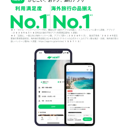
*1「ホテル・パッケージツアー予約」機能を持つ旅行アプリを対象に、ストアレビューに基づく調査。アプリブ
（2025年6月18日時点の旅行予約アプリ利用満足度No.1調査）
*2「品揃え」＝個人向け海外パッケージ数。アプリブ調べ（2026年1月）。観光庁発表「2024年度主
要旅行業者取扱状況」海外旅行取扱額上位4社含む計7サイトの公式サイト上のプラン数を集計・比較。海外旅行取り
扱いパッケージ数No.1調査：https://app-liv.jp/articles/155712/